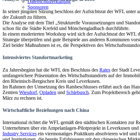
Datenschutzerklärung
Sponsoren
In seiner jüngsten Sitzung beschloss der Aufsichtsrat der WFL unter 
der Zukunft zu führen.
Die Analyse mit dem Titel „Strukturelle Voraussetzungen und Stand
schon für die Städte Krefeld und Mönchengladbach durchführte.
In einem moderierten Workshop wird sich der Aufsichtsrat der WFL d
Strategie überprüfen und gute Beispiele aus anderen Kommunen vorstel
Ziel beider Maßnahmen ist es, die Perspektiven des Wirtschaftsstandor
Intensiviertes Standortmarketing
Zu Jahresbeginn hat die WFL den Beschluss des
Rates
der Stadt Leve
umfangreichere Präsentation des Wirtschaftsstandorts auf der Immob
den Rheinisch-Bergischen Kreis und Leverkusen.
Im Rahmen der Umsetzung des Ratsbeschlusses erfährt auch das Hand
Zentren
Wiesdorf
,
Opladen
und
Schlebusch
. Zum Projektbereich geh
März zu rechnen ist.
Wirtschaftliche Beziehungen nach China
International richtet die WFL gemäß den städtischen Kontakten zur 
Unternehmen über ein Ampelanlagen-Pilotprojekt in Leverkusen und 
Industry Services
ein viermonatiges Praktikum absolvieren wird und 
und Institutionen, die bereits Erfahrungen mit den chinesischen Mär