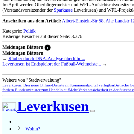
Im April werden Oberbürgermeister und WFL-Aufsichtsratsvorsitzen
(Vorstandsvorsitzender der
Sparkasse
Leverkusen) und WFL-Projektl
Anschriften aus dem Artikel:
Albert-Einstein-Str 58
,
Alte Landstr 1
Kategorie:
Politik
Bisherige Besucher auf dieser Seite: 3.376
Meldungen Blättern
i
Meldungen Blättern
←
Räuber durch DNA-Analyse überführt...
Leverkusen ist Endspielort der Fußball-Weltmeiste...
→
Weitere von "Stadtverwaltung"
Leverkusen: Drei neue Online-Dienste im Kommunalportal verfügbar
Britische G
fordern Bundesminister zum Handeln auf
Mehr Verkehrssicherheit in der Stixches
Leverkusen
Wohin?