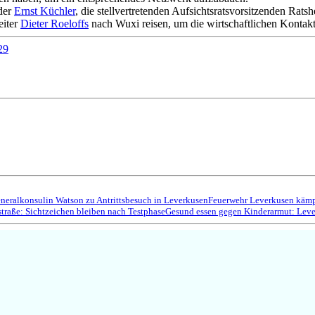
der
Ernst Küchler
, die stellvertretenden Aufsichtsratsvorsitzenden Rats
eiter
Dieter Roeloffs
nach Wuxi reisen, um die wirtschaftlichen Kontakte
29
eneralkonsulin Watson zu Antrittsbesuch in Leverkusen
Feuerwehr Leverkusen kämp
straße: Sichtzeichen bleiben nach Testphase
Gesund essen gegen Kinderarmut: Lever