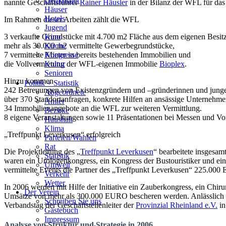
Denkmäler
nannte Geschäftsführer
Rainer Häusler
in der Bilanz der WFL für das
Häuser
Hotels
Im Rahmen dieser Arbeiten zählt die WFL
Jugend
3 verkaufte Grundstücke mit 4.700 m2 Fläche aus dem eigenen Besitz
Kino
mehr als 30.000 m2 vermittelte Gewerbegrundstücke,
Kirche
7 vermittelte Mieter in bereits bestehenden Immobilien und
Kongresse
die Vollvermietung der WFL-eigenen Immobilie
Bioplex
.
Kultur
Senioren
Hinzu kommen
Stadtführer
Politik + Statistik
242 Betreuungen von Existenzgründern und –gründerinnen und jun
Straßen
Abgeordnete
über 370 Standortanfragen, konkrete Hilfen an ansässige Unternehm
Ämter
34 Immobilienangebote an die WFL zur weiteren Vermittlung.
Bezirke
8 eigene Veranstaltungen sowie 11 Präsentationen bei Messen und Vor
Haushalt
Klima
„Treffpunkt Leverkusen“ erfolgreich
Parteien/Wahlen
Rat
Die Projektleitung des „
Treffpunkt Leverkusen
“ bearbeitete insgesam
Statistik
waren ein Urologenkongress, ein Kongress der Bustouristiker und ei
Umwelt
vermittelte Events die Partner des „Treffpunkt Leverkusen“ 225.00
Verkehr
Wetter
In 2006 werden mit Hilfe der Initiative ein Zauberkongress, ein Chi
Der Verein
Umsätze von mehr als 300.000 EURO bescheren werden. Anlässlich de
Schreiben Sie uns
Verbandstag der Geschäft­stellenleiter der
Provinzial Rheinland e.V.
in
Gästebuch
Impressum
Analyse von Struktur und Strategie in 2006