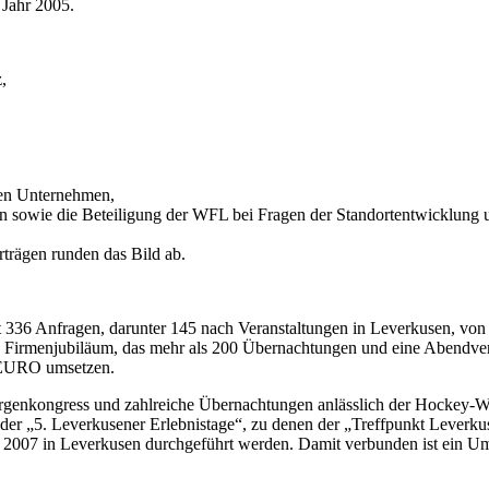
 Jahr 2005.
,
gen Unternehmen,
en sowie die Beteiligung der WFL bei Fragen der Standortentwicklung 
trägen runden das Bild ab.
t 336 Anfragen, darunter 145 nach Veranstaltungen in Leverkusen, von
n Firmenjubiläum, das mehr als 200 Übernachtungen und eine Abendvera
0 EURO umsetzen.
rurgenkongress und zahlreiche Übernachtungen anlässlich der Hockey-We
r „5. Leverkusener Erlebnistage“, zu denen der „Treffpunkt Leverku
 2007 in Leverkusen durchgeführt werden. Damit verbunden ist ein Um