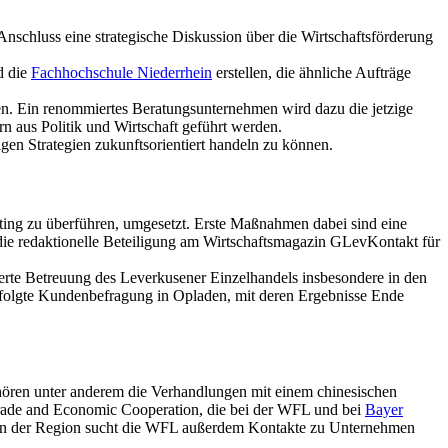
Anschluss eine strategische Diskussion über die Wirtschaftsförderung
d die
Fachhochschule Niederrhein
erstellen, die ähnliche Aufträge
en. Ein renommiertes Beratungsunternehmen wird dazu die jetzige
n aus Politik und Wirtschaft geführt werden.
igen Strategien zukunftsorientiert handeln zu können.
eting zu überführen, umgesetzt. Erste Maßnahmen dabei sind eine
 die redaktionelle Beteiligung am Wirtschaftsmagazin GLevKontakt für
rte Betreuung des Leverkusener Einzelhandels insbesondere in den
rfolgte Kundenbefragung in Opladen, mit deren Ergebnisse Ende
ehören unter anderem die Verhandlungen mit einem chinesischen
Trade and Economic Cooperation, die bei der WFL und bei
Bayer
l. In der Region sucht die WFL außerdem Kontakte zu Unternehmen