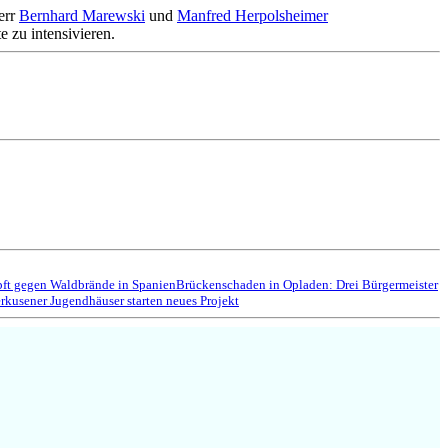
herr
Bernhard Marewski
und
Manfred Herpolsheimer
 zu intensivieren.
ft gegen Waldbrände in Spanien
Brückenschaden in Opladen: Drei Bürgermeister
kusener Jugendhäuser starten neues Projekt