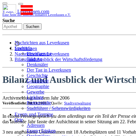
Leverkusen.com
Eine Seite der Internet Initiative Leverkusen e.V.
Suche
Suchen
Nachrichten aus Leverkusen
Stadtinfo
Leverkusen
Bevölkerung
Nachrichten aus Leverkusen
Bildung
Bilanz und Ausblick der Wirtschaftsförderung
Denkmäler
Der Tag in Leverkusen
Geschichte
Bilanz und Ausblick der Wirtsc
Gesundheit
Geographie
Gewerbe
Linkliste
Archivmeldung aus dem Jahr 2006
Partnerstädte
Veröffentlicht: 08.03.2006
// Quelle:
Stadtverwaltung
Stadtführer / Sehenswürdigkeiten
Stadtplan
Events und Termine
In einem Pressegespräch (
zu dem allerdings nur ein Teil der Presse
Stadtteile
Orte
das laufende Jahr fasste der Aufsichtsrat in seiner Sitzung am 22. Fe
Sport
Adressen
Who is who
Essen+Trinken
3 neu angesiedelte Unternehmen mit 18 Arbeitsplätzen und 11 Vorhabe
Wohnen