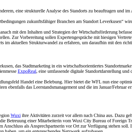
anderem, eine strukturelle Analyse des Standorts zu beauftragen und im 
ortbedingungen zukunftsfähiger Branchen am Standort Leverkusen“ wir
anach mit den Inhalten und Strategien der Wirtschaftsförderung befass
len. Zur Vorbereitung sollen Expertengespräche mit hiesigen Vertreter
ts im aktuellen Strukturwandel zu erfahren, um daraufhin mit den richt
rkusen, das Stadtmarketing in ein wirtschaftsorientiertes Standortmark
ilienmesse
ExpoReal
, eine umfassende digitale Standortdarstellung und
lungsfeld Handel eine Belebung. Hier bietet die WFL nun eine optimie
ören ebenfalls das Leerstandsmanagement und die im Januar/Februar e
Region
Wuxi
ihre Aktivitäten zurzeit vor allem nach China aus. Dazu g
die Betreuung einer Mitarbeiterin vom Wuxi City Bureau of Foreign 
im Anschluss als Ansprechpartnerin vor Ort zur Verfügung stehen sol
kten haben, um ein entsprechendes Netzwerk aufzubauen.