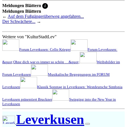
Meldungen Blättern
i
Meldungen Blättern
←
Auf dem Fußgängerüberweg angefahren...
Der Schwächere...
→
Weitere von "KulturStadtLev"
Forum Leverkusen: Cello Krieger
Forum Leverkusen:
&quot;Ohne dich war es immer so schön …&quot;
Weibsbilder im
Forum Leverkusen
Musikalische Begegnungen im FORUM
Leverkusen
Klassik Sonntag in Leverkusen: Westdeutsche Simfonia
Leverkusen präsentiert Bruckner
Swinging into the New Year in
Leverkusen
Leverkusen