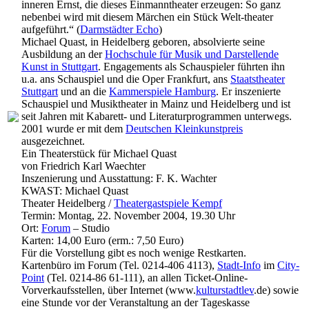
inneren Ernst, die dieses Einmanntheater erzeugen: So ganz
nebenbei wird mit diesem Märchen ein Stück Welt-theater
aufgeführt.“ (
Darmstädter Echo
)
Michael Quast, in Heidelberg geboren, absolvierte seine
Ausbildung an der
Hochschule für Musik und Darstellende
Kunst in Stuttgart
. Engagements als Schauspieler führten ihn
u.a. ans Schauspiel und die Oper Frankfurt, ans
Staatstheater
Stuttgart
und an die
Kammerspiele Hamburg
. Er inszenierte
Schauspiel und Musiktheater in Mainz und Heidelberg und ist
seit Jahren mit Kabarett- und Literaturprogrammen unterwegs.
2001 wurde er mit dem
Deutschen Kleinkunstpreis
ausgezeichnet.
Ein Theaterstück für Michael Quast
von Friedrich Karl Waechter
Inszenierung und Ausstattung: F. K. Wachter
KWAST: Michael Quast
Theater Heidelberg /
Theatergastspiele Kempf
Termin: Montag, 22. November 2004, 19.30 Uhr
Ort:
Forum
– Studio
Karten: 14,00 Euro (erm.: 7,50 Euro)
Für die Vorstellung gibt es noch wenige Restkarten.
Kartenbüro im Forum (Tel. 0214-406 4113),
Stadt-Info
im
City-
Point
(Tel. 0214-86 61-111), an allen Ticket-Online-
Vorverkaufsstellen, über Internet (www.
kulturstadtlev
.de) sowie
eine Stunde vor der Veranstaltung an der Tageskasse