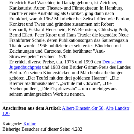
Friedrich Karl Waechter, in Danzig geboren, ist Zeichner,
Karikaturist, Autor, Theater- und Filmregisseur. In Hamburg
machte er eine Ausbildung als Grafiker, ging dann nach
Frankfurt, war ab 1962 Mitarbeiter bei Zeitschriften wie Pardon,
Konkret und Twen und gründete zusammen mit Robert
Gerhardt, Eckhard Henscheid, F.W. Bernstein, Chlodwig Poth,
Bernd Eilert, Peter Knorr und Hans Traxler die legendäre Neue
Frankfurter Schule, deren Publikationsorgan das Satiremagazin
Titanic wurde. 1966 publizierte er sein erstes Bändchen mit
Zeichnungen und Cartoons. Sein berühmter "Anti-
Struwwelpeter" erschien 1970.
Er erhielt diverse Preise, u.a. 1975 und 1999 den
Deutschen
Jugendbuchpreis
und 1983 den Brüder-Grimm-Preis des Landes
Berlin. Zu seinen Kinderstücken und Märchenbearbeitungen
gehören „Der Teufel mit den drei goldenen Haaren“, „Die
Bremer Stadtmusikanten“, „Schule mit Clowns“, „Die
Aschenputtler“, „Die Eisprinzessin“ – um nur einiges aus
seinem umfangreichen Werk zu nennen.
Anschriften aus dem Artikel:
Albert-Einstein-Str 58
,
Alte Landstr
129
Kategorie:
Kultur
Bisherige Besucher auf dieser Seite: 4.282