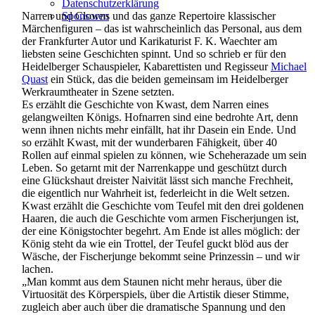
Datenschutzerklärung
Narren und Clowns und das ganze Repertoire klassischer
Sponsoren
Märchenfiguren – das ist wahrscheinlich das Personal, aus dem
der Frankfurter Autor und Karikaturist F. K. Waechter am
liebsten seine Geschichten spinnt. Und so schrieb er für den
Heidelberger Schauspieler, Kabarettisten und Regisseur
Michael
Quast
ein Stück, das die beiden gemeinsam im Heidelberger
Werkraumtheater in Szene setzten.
Es erzählt die Geschichte von Kwast, dem Narren eines
gelangweilten Königs. Hofnarren sind eine bedrohte Art, denn
wenn ihnen nichts mehr einfällt, hat ihr Dasein ein Ende. Und
so erzählt Kwast, mit der wunderbaren Fähigkeit, über 40
Rollen auf einmal spielen zu können, wie Scheherazade um sein
Leben. So getarnt mit der Narrenkappe und geschützt durch
eine Glückshaut dreister Naivität lässt sich manche Frechheit,
die eigentlich nur Wahrheit ist, federleicht in die Welt setzen.
Kwast erzählt die Geschichte vom Teufel mit den drei goldenen
Haaren, die auch die Geschichte vom armen Fischerjungen ist,
der eine Königstochter begehrt. Am Ende ist alles möglich: der
König steht da wie ein Trottel, der Teufel guckt blöd aus der
Wäsche, der Fischerjunge bekommt seine Prinzessin – und wir
lachen.
„Man kommt aus dem Staunen nicht mehr heraus, über die
Virtuosität des Körperspiels, über die Artistik dieser Stimme,
zugleich aber auch über die dramatische Spannung und den