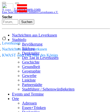
Leverkusen.com
Eine Seite der Internet Initiative Leverkusen e.V.
Suche
Suchen
Nachrichten aus Leverkusen
Stadtinfo
Leverkusen
Bevölkerung
Bildung
Nachrichten aus Leverkusen
Denkmäler
KWAST oder Der Narr des Königs
Der Tag in Leverkusen
Geschichte
Gesundheit
Geographie
Gewerbe
Linkliste
Partnerstädte
Stadtführer / Sehenswürdigkeiten
Stadtplan
Events und Termine
Stadtteile
Orte
Sport
Adressen
Who is who
Essen+Trinken
Wohnen