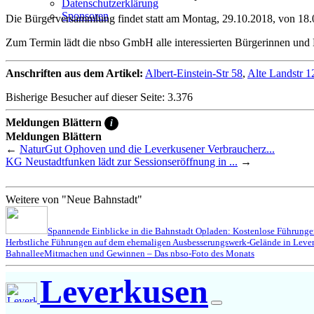
Datenschutzerklärung
Sponsoren
Die Bürgerversammlung findet statt am Montag, 29.10.2018, von 18.
Zum Termin lädt die nbso GmbH alle interessierten Bürgerinnen und B
Anschriften aus dem Artikel:
Albert-Einstein-Str 58
,
Alte Landstr 1
Bisherige Besucher auf dieser Seite: 3.376
Meldungen Blättern
i
Meldungen Blättern
←
NaturGut Ophoven und die Leverkusener Verbraucherz...
KG Neustadtfunken lädt zur Sessionseröffnung in ...
→
Weitere von "Neue Bahnstadt"
Spannende Einblicke in die Bahnstadt Opladen: Kostenlose Führung
Herbstliche Führungen auf dem ehemaligen Ausbesserungswerk-Gelände in Leve
Bahnallee
Mitmachen und Gewinnen – Das nbso-Foto des Monats
Leverkusen