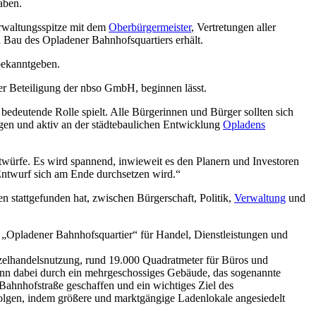
aben.
rwaltungsspitze mit dem
Oberbürgermeister
, Vertretungen aller
 Bau des Opladener Bahnhofsquartiers erhält.
bekanntgeben.
ter Beteiligung der nbso GmbH, beginnen lässt.
bedeutende Rolle spielt. Alle Bürgerinnen und Bürger sollten sich
ligen und aktiv an der städtebaulichen Entwicklung
Opladens
ntwürfe. Es wird spannend, inwieweit es den Planern und Investoren
Entwurf sich am Ende durchsetzen wird.“
n stattgefunden hat, zwischen Bürgerschaft, Politik,
Verwaltung
und
 „Opladener Bahnhofsquartier“ für Handel, Dienstleistungen und
zelhandelsnutzung, rund 19.000 Quadratmeter für Büros und
ann dabei durch ein mehrgeschossiges Gebäude, das sogenannte
Bahnhofstraße geschaffen und ein wichtiges Ziel des
olgen, indem größere und marktgängige Ladenlokale angesiedelt