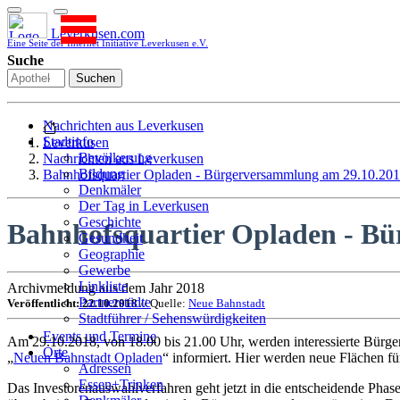
Leverkusen.com
Eine Seite der Internet Initiative Leverkusen e.V.
Suche
Suchen
Nachrichten aus Leverkusen
Stadtinfo
Leverkusen
Bevölkerung
Nachrichten aus Leverkusen
Bildung
Bahnhofsquartier Opladen - Bürgerversammlung am 29.10.20
Denkmäler
Der Tag in Leverkusen
Geschichte
Bahnhofsquartier Opladen - B
Gesundheit
Geographie
Gewerbe
Linkliste
Archivmeldung aus dem Jahr 2018
Partnerstädte
Veröffentlicht: 22.10.2018
// Quelle:
Neue Bahnstadt
Stadtführer / Sehenswürdigkeiten
Stadtplan
Events und Termine
Am 29.10.2018, von 18.00 bis 21.00 Uhr, werden interessierte Bürge
Stadtteile
Orte
„
Neuen Bahnstadt Opladen
“ informiert. Hier werden neue Flächen fü
Sport
Adressen
Who is who
Essen+Trinken
Das Investorenauswahlverfahren geht jetzt in die entscheidende Phas
Wohnen