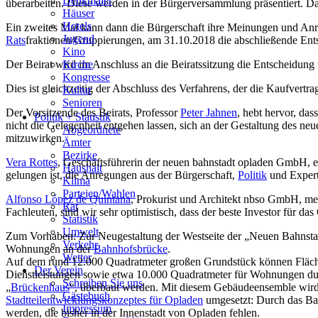
Denkmäler
überarbeiten. Diese werden in der Bürgerversammlung präsentiert. 
Häuser
Hotels
Ein zweites Mal kann dann die Bürgerschaft ihre Meinungen und Anr
Jugend
Rats
fraktionen/Gruppierungen, am 31.10.2018 die abschließende Ents
Kino
Der Beirat wird im Anschluss an die Beiratssitzung die Entscheidun
Kirche
Kongresse
Dies ist gleichzeitig der Abschluss des Verfahrens, der die Kaufver
Kultur
Senioren
Der Vorsitzende des Beirats, Professor
Peter Jahnen
, hebt hervor, da
Stadtführer
Politik + Statistik
nicht die Gelegenheit entgehen lassen, sich an der Gestaltung des neu
Straßen
Abgeordnete
mitzuwirken.
Ämter
Bezirke
Vera Rottes
, Geschäftsführerin der neuen bahnstadt opladen GmbH, er
Haushalt
gelungen ist, die Anregungen aus der Bürgerschaft,
Politik
und Expert
Klima
Parteien/Wahlen
Alfonso López de Quintana
, Prokurist und Architekt nbso GmbH, mer
Rat
Fachleuten, sind wir sehr optimistisch, dass der beste Investor für d
Statistik
Umwelt
Zum Vorhaben: Zur Neugestaltung der Westseite der „Neuen Bahnstad
Verkehr
Wohnungen an der
Bahnhofsbrücke
.
Wetter
Auf dem rund 12.000 Quadratmeter großen Grundstück können Fläche
Der Verein
Dienstleistungen sowie etwa 10.000 Quadratmeter für Wohnungen dur
Schreiben Sie uns
„
Brückenhaus
“, überbaut werden. Mit diesem Gebäudeensemble wird e
Gästebuch
Stadtteilentwicklungskonzeptes für Opladen
umgesetzt: Durch das Ba
Impressum
werden, die bisher in der Innenstadt von Opladen fehlen.