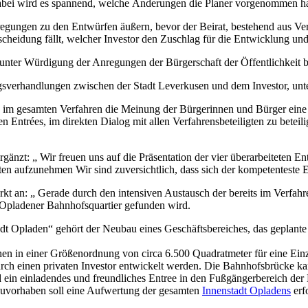
Dabei wird es spannend, welche Änderungen die Planer vorgenommen h
egungen zu den Entwürfen äußern, bevor der Beirat, bestehend aus Ve
cheidung fällt, welcher Investor den Zuschlag für die Entwicklung und
g unter Würdigung der Anregungen der Bürgerschaft der Öffentlichkeit 
tragsverhandlungen zwischen der Stadt Leverkusen und dem Investor, un
ss im gesamten Verfahren die Meinung der Bürgerinnen und Bürger eine 
en Entrées, im direkten Dialog mit allen Verfahrensbeteiligten zu betei
gänzt: „ Wir freuen uns auf die Präsentation der vier überarbeiteten E
en aufzunehmen Wir sind zuversichtlich, dass sich der kompetenteste 
kt an: „ Gerade durch den intensiven Austausch der bereits im Verfahre
as Opladener Bahnhofsquartier gefunden wird.
t Opladen“ gehört der Neubau eines Geschäftsbereiches, das geplante
n in einer Größenordnung von circa 6.500 Quadratmeter für eine Ein
ch einen privaten Investor entwickelt werden. Die Bahnhofsbrücke k
in einladendes und freundliches Entree in den Fußgängerbereich der 
uvorhaben soll eine Aufwertung der gesamten
Innenstadt Opladens
erf