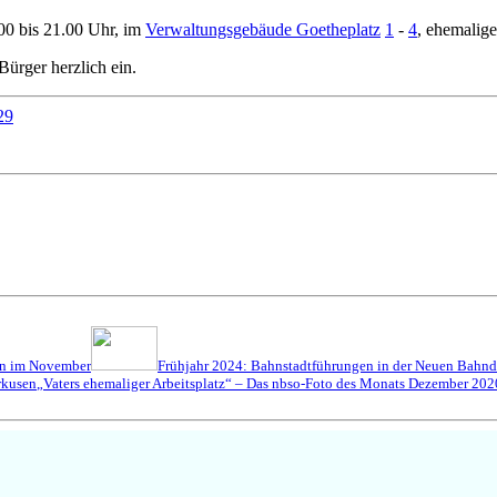
00 bis 21.00 Uhr, im
Verwaltungsgebäude Goetheplatz
1
-
4
, ehemalige
ürger herzlich ein.
29
en im November
Frühjahr 2024: Bahnstadtführungen in der Neuen Bahnd
rkusen
„Vaters ehemaliger Arbeitsplatz“ – Das nbso-Foto des Monats Dezember 202