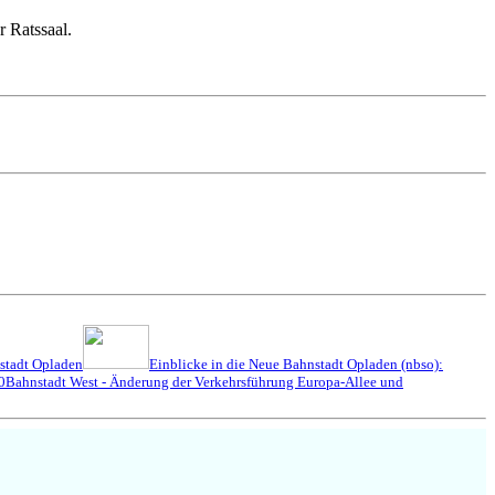
r Ratssaal.
stadt Opladen
Einblicke in die Neue Bahnstadt Opladen (nbso):
0
Bahnstadt West - Änderung der Verkehrsführung Europa-Allee und