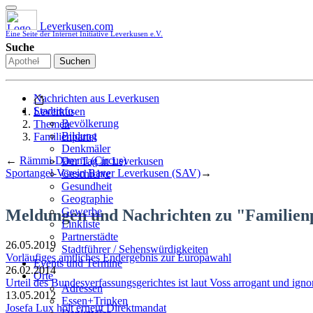
Leverkusen.com
Eine Seite der Internet Initiative Leverkusen e.V.
Suche
Suchen
Nachrichten aus Leverkusen
Stadtinfo
Leverkusen
Bevölkerung
Themen
Bildung
Familienpartei
Denkmäler
←
Rämmi-Dämmi (Circus)
Der Tag in Leverkusen
Sportangel-Verein Bayer Leverkusen (SAV)
→
Geschichte
Gesundheit
Geographie
Gewerbe
Meldungen und Nachrichten zu "Familien
Linkliste
Partnerstädte
26.05.2019
Stadtführer / Sehenswürdigkeiten
Vorläufiges amtliches Endergebnis zur Europawahl
Stadtplan
Events und Termine
26.02.2014
Stadtteile
Orte
Urteil des Bundesverfassungsgerichtes ist laut Voss arrogant und igno
Sport
Adressen
13.05.2012
Who is who
Essen+Trinken
Josefa Lux holt erneut Direktmandat
Wohnen