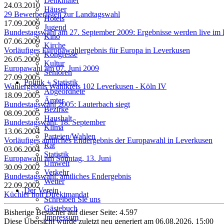
Denkmäler
24.03.2010
Häuser
29 Bewerberlisten zur Landtagswahl
Hotels
17.09.2009
Jugend
Bundestagswahl am 27. September 2009: Ergebnisse werden live im F
Kino
07.06.2009
Kirche
Vorläufiges Europawahlergebnis für Europa in Leverkusen
Kongresse
26.05.2009
Kultur
Europawahl am 07. Juni 2009
Senioren
27.09.2005
Stadtführer
Politik + Statistik
Wahlergebnis Wahlkreis 102 Leverkusen - Köln IV
Straßen
Abgeordnete
18.09.2005
Ämter
Bundestagswahl 2005: Lauterbach siegt
Bezirke
08.09.2005
Haushalt
Bundestagswahl, 18. September
Klima
13.06.2004
Parteien/Wahlen
Vorläufiges amtliches Endergebnis der Europawahl in Leverkusen
Rat
03.06.2004
Statistik
Europawahl am Sonntag, 13. Juni
Umwelt
30.09.2002
Verkehr
Bundestagswahl: amtliches Endergebnis
Wetter
22.09.2002
Der Verein
Küchler holt Direktmandat
Schreiben Sie uns
Gästebuch
Bisherige Besucher auf dieser Seite: 4.597
Impressum
Diese Übersicht wurde zuletzt neu generiert am 06.08.2026, 15:00