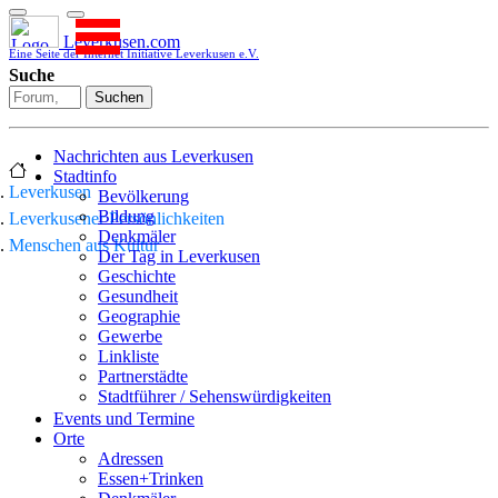
Leverkusen.com
Eine Seite der Internet Initiative Leverkusen e.V.
Suche
Suchen
Nachrichten aus Leverkusen
Stadtinfo
Leverkusen
Bevölkerung
Bildung
Leverkusener Persönlichkeiten
Denkmäler
Menschen aus Kultur
Der Tag in Leverkusen
Geschichte
Gesundheit
Geographie
Gewerbe
Linkliste
Partnerstädte
Stadtführer / Sehenswürdigkeiten
Stadtplan
Events und Termine
Stadtteile
Orte
Sport
Adressen
Who is who
Essen+Trinken
Wohnen