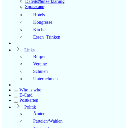
Datenschutzerklärung
Sponsoren
Kultur
Hotels
Kongresse
Kirche
Essen+Trinken
Links
Bürger
Vereine
Schulen
Unternehmen
Who is who
E-Card
Postkarten
Politik
Ämter
Parteien/Wahlen