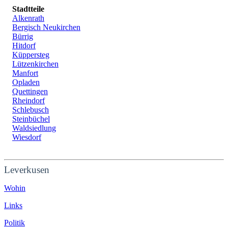
Stadtteile
Alkenrath
Bergisch Neukirchen
Bürrig
Hitdorf
Küppersteg
Lützenkirchen
Manfort
Opladen
Quettingen
Rheindorf
Schlebusch
Steinbüchel
Waldsiedlung
Wiesdorf
Leverkusen
Wohin
Links
Politik