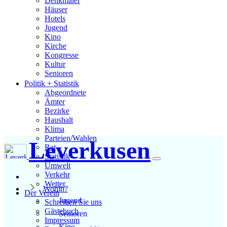
Denkmäler
Häuser
Hotels
Jugend
Kino
Kirche
Kongresse
Kultur
Senioren
Stadtführer
Politik + Statistik
Straßen
Abgeordnete
Ämter
Bezirke
Haushalt
Klima
Parteien/Wahlen
Leverkusen
Rat
Statistik
Umwelt
Verkehr
Wetter
Wohin?
Der Verein
Jugend
Schreiben Sie uns
Gästebuch
Senioren
Impressum
Kino