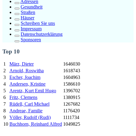
Adressen
Gesundheit
Straßen
Häuser
Schreiben Sie uns
Impressum
Datenschutzerklärung
Sponsoren
Top 10
1
März, Dieter
1646030
2
Arnold, Roswitha
1618743
3
Escher, Joachim
1604963
4
Andersen, Kristine
1586610
5
Arentz,
Kurt
Emil Hugo
1396702
6
Fritz, Clemens
1380915
7
Rüdell, Carl Michael
1267682
8
Andreae, Familie
1176420
9
Völler, Rudolf (Rudi)
1111734
10
Buchhorn, Reinhard Alfred
1049825