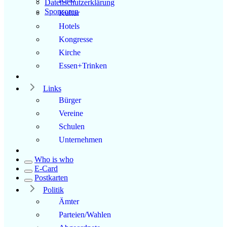
Datenschutzerklärung
Sponsoren
Kultur
Hotels
Kongresse
Kirche
Essen+Trinken
Links
Bürger
Vereine
Schulen
Unternehmen
Who is who
E-Card
Postkarten
Politik
Ämter
Parteien/Wahlen