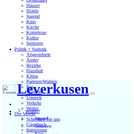
Denkmäler
Häuser
Hotels
Jugend
Kino
Kirche
Kongresse
Kultur
Senioren
Stadtführer
Politik + Statistik
Straßen
Abgeordnete
Ämter
Bezirke
Haushalt
Klima
Parteien/Wahlen
Leverkusen
Rat
Statistik
Umwelt
Verkehr
Wetter
Wohin?
Der Verein
Jugend
Schreiben Sie uns
Gästebuch
Senioren
Impressum
Kino