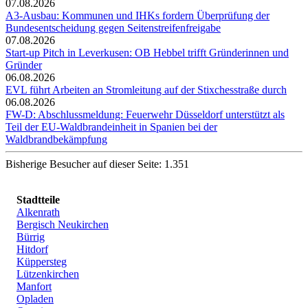
07.08.2026
A3-Ausbau: Kommunen und IHKs fordern Überprüfung der
Bundesentscheidung gegen Seitenstreifenfreigabe
07.08.2026
Start-up Pitch in Leverkusen: OB Hebbel trifft Gründerinnen und
Gründer
06.08.2026
EVL führt Arbeiten an Stromleitung auf der Stixchesstraße durch
06.08.2026
FW-D: Abschlussmeldung: Feuerwehr Düsseldorf unterstützt als
Teil der EU-Waldbrandeinheit in Spanien bei der
Waldbrandbekämpfung
Bisherige Besucher auf dieser Seite: 1.351
Stadtteile
Alkenrath
Bergisch Neukirchen
Bürrig
Hitdorf
Küppersteg
Lützenkirchen
Manfort
Opladen