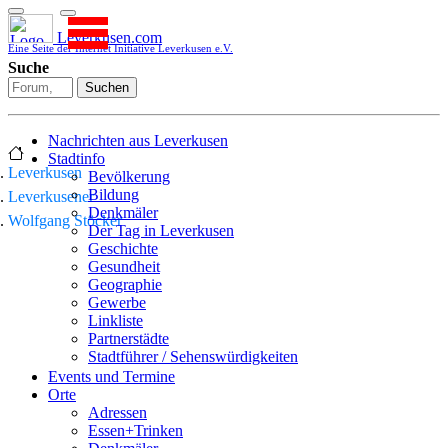
Leverkusen.com
Eine Seite der Internet Initiative Leverkusen e.V.
Suche
Suchen
Nachrichten aus Leverkusen
Stadtinfo
Leverkusen
Bevölkerung
Bildung
Leverkusener
Denkmäler
Wolfgang Stöcker
Der Tag in Leverkusen
Geschichte
Gesundheit
Geographie
Gewerbe
Linkliste
Partnerstädte
Stadtführer / Sehenswürdigkeiten
Stadtplan
Events und Termine
Stadtteile
Orte
Sport
Adressen
Who is who
Essen+Trinken
Wohnen