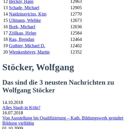
12
Becker, Hans
12963
13
Schade, Michael
12905
14
Naidzinavicius, Kim
12770
15
Ullmann, Wiebke
12673
16
Bork, Michael
12636
17
Zöllkau, Helge
12584
18
Rau, Brendan
12464
19
Gutbier, Michael D.
12402
20
Wienkenhöver, Martin
12352
Stöcker, Wolfgang
Das sind die 3 neusten Nachrichten zu
Wolfgang Stöcker
14.10.2018
Alles Staub in Köln?
16.07.2018
Von Ausstellung bis Qualifizierung – Kath. Bildungswerk gestaltet
Bildung vielfältig
01.10.2009