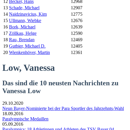
12
Becker, Hans
12968
13
Schade, Michael
12907
14
Naidzinavicius, Kim
12775
15
Ullmann, Wiebke
12676
16
Bork, Michael
12639
17
Zöllkau, Helge
12590
18
Rau, Brendan
12469
19
Gutbier, Michael D.
12405
20
Wienkenhöver, Martin
12361
Low, Vanessa
Das sind die 10 neusten Nachrichten zu
Vanessa Low
29.10.2020
Neun Bayer-Nominierte bei der Para Sportler des Jahrzehnts-Wahl
18.09.2016
Paralympische Medaillen
05.09.2016
Paralympics: 18 Athletinnen und Athleten des TSV Bayer 04