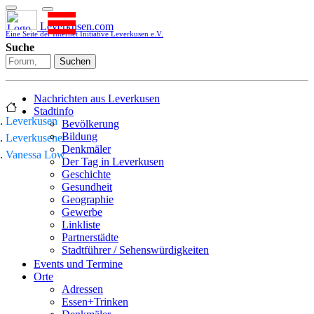
Leverkusen.com
Eine Seite der Internet Initiative Leverkusen e.V.
Suche
Suchen
Nachrichten aus Leverkusen
Stadtinfo
Leverkusen
Bevölkerung
Bildung
Leverkusener
Denkmäler
Vanessa Low
Der Tag in Leverkusen
Geschichte
Gesundheit
Geographie
Gewerbe
Linkliste
Partnerstädte
Stadtführer / Sehenswürdigkeiten
Stadtplan
Events und Termine
Stadtteile
Orte
Sport
Adressen
Who is who
Essen+Trinken
Wohnen