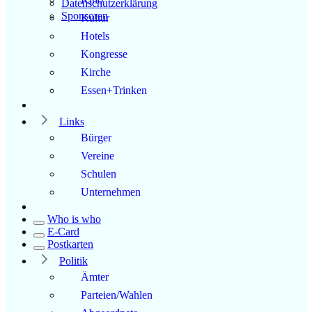
Datenschutzerklärung
Sponsoren
Kultur
Hotels
Kongresse
Kirche
Essen+Trinken
Links
Bürger
Vereine
Schulen
Unternehmen
Who is who
E-Card
Postkarten
Politik
Ämter
Parteien/Wahlen