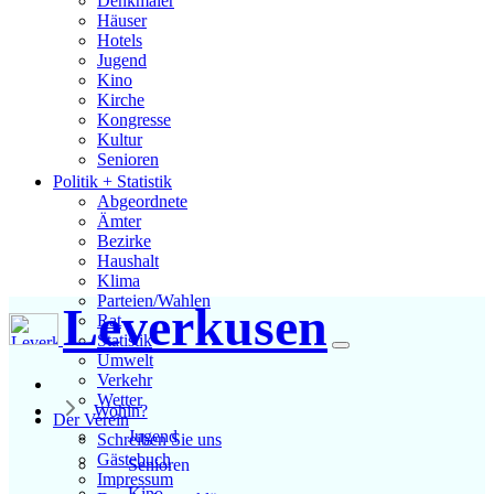
Denkmäler
Häuser
Hotels
Jugend
Kino
Kirche
Kongresse
Kultur
Senioren
Stadtführer
Politik + Statistik
Straßen
Abgeordnete
Ämter
Bezirke
Haushalt
Klima
Parteien/Wahlen
Leverkusen
Rat
Statistik
Umwelt
Verkehr
Wetter
Wohin?
Der Verein
Jugend
Schreiben Sie uns
Gästebuch
Senioren
Impressum
Kino