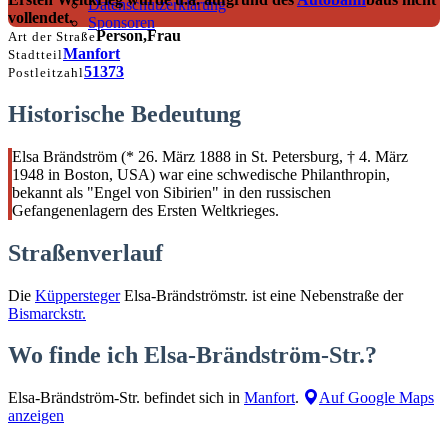
Datenschutzerklärung
vollendet.
Sponsoren
Person,Frau
Art der Straße
Manfort
Stadtteil
51373
Postleitzahl
Historische Bedeutung
Elsa Brändström (* 26. März 1888 in St. Petersburg, † 4. März
1948 in Boston, USA) war eine schwedische Philanthropin,
bekannt als "Engel von Sibirien" in den russischen
Gefangenenlagern des Ersten Weltkrieges.
Straßenverlauf
Die
Küppersteger
Elsa-Brändströmstr. ist eine Nebenstraße der
Bismarckstr.
Wo finde ich Elsa-Brändström-Str.?
Elsa-Brändström-Str. befindet sich in
Manfort
.
Auf Google Maps
anzeigen