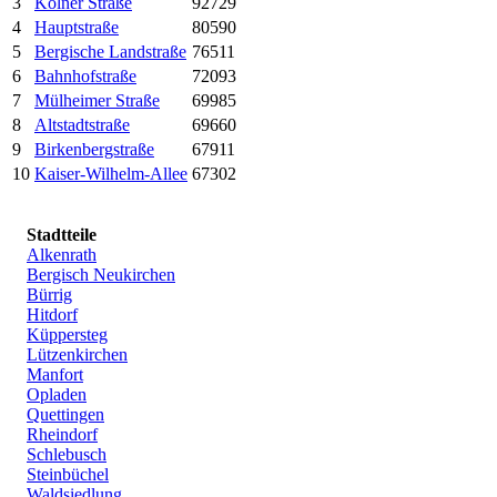
3
Kölner Straße
92729
4
Hauptstraße
80590
5
Bergische Landstraße
76511
6
Bahnhofstraße
72093
7
Mülheimer Straße
69985
8
Altstadtstraße
69660
9
Birkenbergstraße
67911
10
Kaiser-Wilhelm-Allee
67302
Stadtteile
Alkenrath
Bergisch Neukirchen
Bürrig
Hitdorf
Küppersteg
Lützenkirchen
Manfort
Opladen
Quettingen
Rheindorf
Schlebusch
Steinbüchel
Waldsiedlung