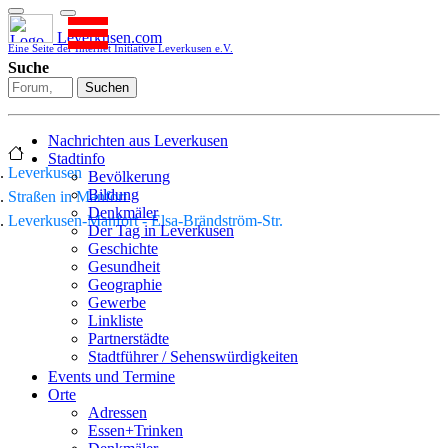
Leverkusen.com
Eine Seite der Internet Initiative Leverkusen e.V.
Suche
Suchen
Nachrichten aus Leverkusen
Stadtinfo
Leverkusen
Bevölkerung
Bildung
Straßen in Manfort
Denkmäler
Leverkusen-Manfort - Elsa-Brändström-Str.
Der Tag in Leverkusen
Geschichte
Gesundheit
Geographie
Gewerbe
Linkliste
Partnerstädte
Stadtführer / Sehenswürdigkeiten
Stadtplan
Events und Termine
Stadtteile
Orte
Sport
Adressen
Who is who
Essen+Trinken
Wohnen