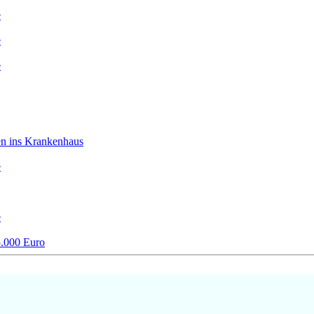
e
e
e
en ins Krankenhaus
e
e
5.000 Euro