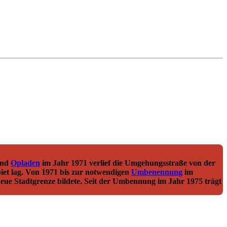
und
Opladen
im Jahr 1971 verlief die Umgehungsstraße von der
iet lag. Von 1971 bis zur notwendigen
Umbenennung
im
 neue Stadtgrenze bildete. Seit der Umbennung im Jahr 1975 trägt