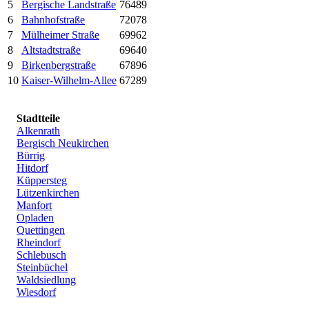
5
Bergische Landstraße
76489
6
Bahnhofstraße
72078
7
Mülheimer Straße
69962
8
Altstadtstraße
69640
9
Birkenbergstraße
67896
10
Kaiser-Wilhelm-Allee
67289
Stadtteile
Alkenrath
Bergisch Neukirchen
Bürrig
Hitdorf
Küppersteg
Lützenkirchen
Manfort
Opladen
Quettingen
Rheindorf
Schlebusch
Steinbüchel
Waldsiedlung
Wiesdorf