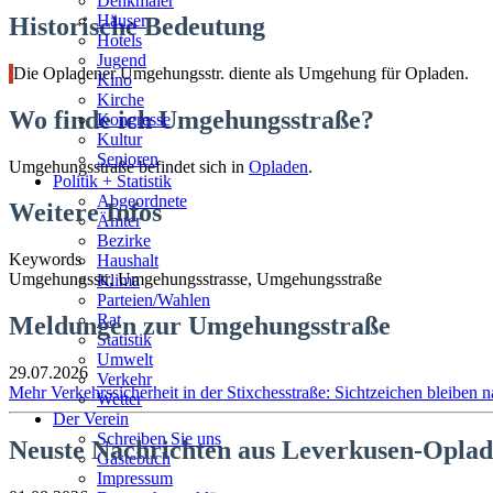
Denkmäler
Häuser
Historische Bedeutung
Hotels
Jugend
Die Opladener Umgehungsstr. diente als Umgehung für Opladen.
Kino
Kirche
Wo finde ich Umgehungsstraße?
Kongresse
Kultur
Senioren
Umgehungsstraße befindet sich in
Opladen
.
Stadtführer
Politik + Statistik
Straßen
Abgeordnete
Weitere Infos
Ämter
Bezirke
Keywords
Haushalt
Umgehungsstr, Umgehungsstrasse, Umgehungsstraße
Klima
Parteien/Wahlen
Rat
Meldungen zur Umgehungsstraße
Statistik
Umwelt
29.07.2026
Verkehr
Mehr Verkehrssicherheit in der Stixchesstraße: Sichtzeichen bleiben 
Wetter
Der Verein
Schreiben Sie uns
Neuste Nachrichten aus Leverkusen-Opla
Gästebuch
Impressum