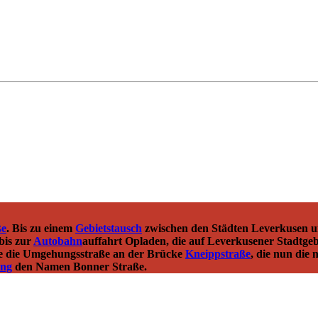
ße
. Bis zu einem
Gebietstausch
zwischen den Städten Leverkusen 
 bis zur
Autobahn
auffahrt Opladen, die auf Leverkusener Stadtgeb
e die Umgehungsstraße an der Brücke
Kneippstraße
, die nun die
ing
den Namen Bonner Straße.