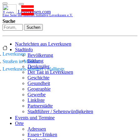
Leverkusen.com
Eine Seite der Internet Initiative Leverkusen e.V.
Suche
Suchen
Nachrichten aus Leverkusen
Stadtinfo
Leverkusen
Bevölkerung
Bildung
Straßen in Manfort
Denkmäler
Leverkusen-Manfort - Halligstr.
Der Tag in Leverkusen
Geschichte
Gesundheit
Geographie
Gewerbe
Linkliste
Partnerstädte
Stadtführer / Sehenswürdigkeiten
Stadtplan
Events und Termine
Stadtteile
Orte
Sport
Adressen
Who is who
Essen+Trinken
Wohnen