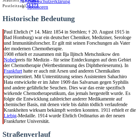
Stadtteil
Datenschutzerklärung
51373
Postleitzahl
Sponsoren
Historische Bedeutung
Paul Ehrlich (* 14. März 1854 in Strehlen; † 20. August 1915 in
Bad Homburg) war ein deutscher Chemiker, Mediziner, Serologe
und Immunitätsforscher. Er gilt mit seinen Forschungen als Vater
der modernen Chemotherapie.
1908 erhielt er zusammen mit Ilja Iljitsch Metschnikow den
Nobel
preis für Medizin - für seine Entdeckungen auf dem Gebiet
der Chemotherapie (Wertbestimmung des Diphtherieserums). In
Frankfurt
hatte er auch mit Arsen und anderen Chemikalien
experimentiert. Mit Unterstützung seines Assistenten Sahachiro
Hata entwickelte er im Jahre 1909 das Salvarsan gegen Syphilis
und andere gefährliche Seuchen. Dies war das erste spezifisch
wirkende Chemotherapeutikum, das jemals hergestellt wurde. Es
folgte die Entwicklung zahlreicher anderer Medikamente auf
chemischer Basis, mit denen viele bis dahin tödlich verlaufende
Krankheiten wirksam bekämpft werden konnten. 1911 erhielt er die
Liebig
-Medaille. 1914 wurde Ehrlich Ordinarius an der neuen
Frankfurter Universität.
Straßenverlauf