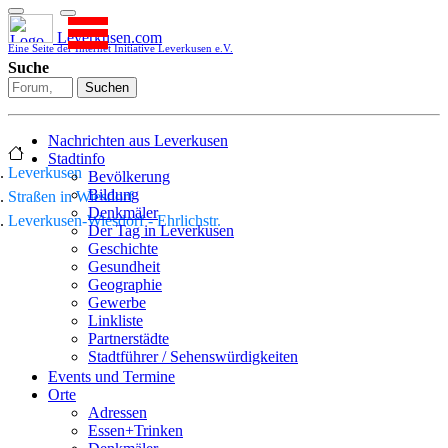
Leverkusen.com
Eine Seite der Internet Initiative Leverkusen e.V.
Suche
Suchen
Nachrichten aus Leverkusen
Stadtinfo
Leverkusen
Bevölkerung
Bildung
Straßen in Wiesdorf
Denkmäler
Leverkusen-Wiesdorf - Ehrlichstr.
Der Tag in Leverkusen
Geschichte
Gesundheit
Geographie
Gewerbe
Linkliste
Partnerstädte
Stadtführer / Sehenswürdigkeiten
Stadtplan
Events und Termine
Stadtteile
Orte
Sport
Adressen
Who is who
Essen+Trinken
Wohnen