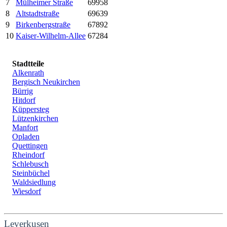
7
Mülheimer Straße
69958
8
Altstadtstraße
69639
9
Birkenbergstraße
67892
10
Kaiser-Wilhelm-Allee
67284
Stadtteile
Alkenrath
Bergisch Neukirchen
Bürrig
Hitdorf
Küppersteg
Lützenkirchen
Manfort
Opladen
Quettingen
Rheindorf
Schlebusch
Steinbüchel
Waldsiedlung
Wiesdorf
Leverkusen