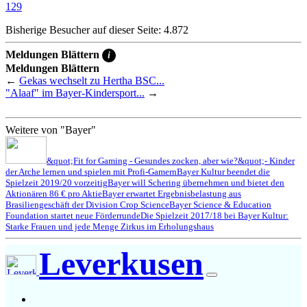
129
Bisherige Besucher auf dieser Seite: 4.872
Meldungen Blättern
i
Meldungen Blättern
←
Gekas wechselt zu Hertha BSC...
"Alaaf" im Bayer-Kindersport...
→
Weitere von "Bayer"
&quot;Fit for Gaming - Gesundes zocken, aber wie?&quot;- Kinder
der Arche lernen und spielen mit Profi-Gamern
Bayer Kultur beendet die
Spielzeit 2019/20 vorzeitig
Bayer will Schering übernehmen und bietet den
Aktionären 86 € pro Aktie
Bayer erwartet Ergebnisbelastung aus
Brasiliengeschäft der Division Crop Science
Bayer Science & Education
Foundation startet neue Förderrunde
Die Spielzeit 2017/18 bei Bayer Kultur:
Starke Frauen und jede Menge Zirkus im Erholungshaus
Leverkusen