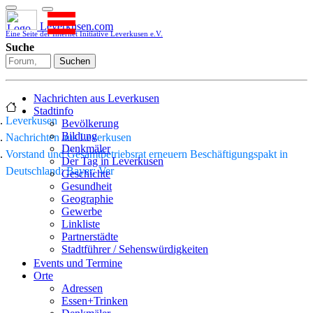
Leverkusen.com
Eine Seite der Internet Initiative Leverkusen e.V.
Suche
Suchen
Nachrichten aus Leverkusen
Stadtinfo
Leverkusen
Bevölkerung
Bildung
Nachrichten aus Leverkusen
Denkmäler
Vorstand und Gesamtbetriebsrat erneuern Beschäftigungspakt in
Der Tag in Leverkusen
Deutschland: Bayer: Ver
Geschichte
Gesundheit
Geographie
Gewerbe
Linkliste
Partnerstädte
Stadtführer / Sehenswürdigkeiten
Stadtplan
Events und Termine
Stadtteile
Orte
Sport
Adressen
Who is who
Essen+Trinken
Wohnen