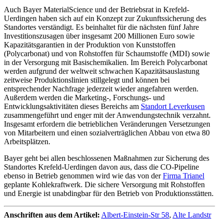
Auch Bayer MaterialScience und der Betriebsrat in Krefeld-
Uerdingen haben sich auf ein Konzept zur Zukunftssicherung des
Standortes verständigt. Es beinhaltet für die nächsten fünf Jahre
Investitionszusagen über insgesamt 200 Millionen Euro sowie
Kapazitätsgarantien in der Produktion von Kunststoffen
(Polycarbonat) und von Rohstoffen für Schaumstoffe (MDI) sowie
in der Versorgung mit Basischemikalien. Im Bereich Polycarbonat
werden aufgrund der weltweit schwachen Kapazitätsauslastung
zeitweise Produktionslinien stillgelegt und können bei
entsprechender Nachfrage jederzeit wieder angefahren werden.
Außerdem werden die Marketing-, Forschungs- und
Entwicklungsaktivitäten dieses Bereichs am
Standort Leverkusen
zusammengeführt und enger mit der Anwendungstechnik verzahnt.
Insgesamt erfordern die betrieblichen Veränderungen Versetzungen
von Mitarbeitern und einen sozialverträglichen Abbau von etwa 80
Arbeitsplätzen.
Bayer geht bei allen beschlossenen Maßnahmen zur Sicherung des
Standortes Krefeld-Uerdingen davon aus, dass die CO-Pipeline
ebenso in Betrieb genommen wird wie das von der
Firma Trianel
geplante Kohlekraftwerk. Die sichere Versorgung mit Rohstoffen
und Energie ist unabdingbar für den Betrieb von Produktionsstätten.
Anschriften aus dem Artikel:
Albert-Einstein-Str 58
,
Alte Landstr