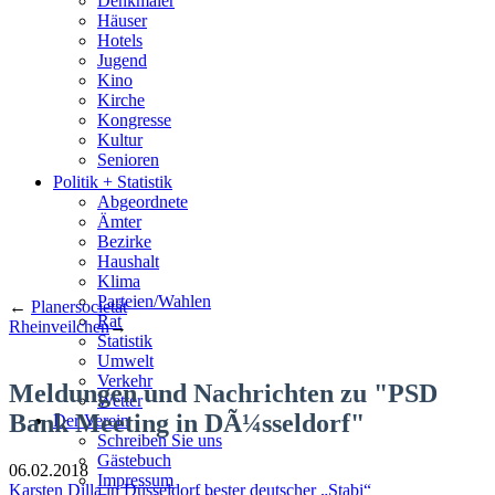
Denkmäler
Häuser
Hotels
Jugend
Kino
Kirche
Kongresse
Kultur
Senioren
Stadtführer
Politik + Statistik
Straßen
Abgeordnete
Ämter
Bezirke
Haushalt
Klima
Parteien/Wahlen
←
Planersocietät
Rat
Rheinveilchen
→
Statistik
Umwelt
Verkehr
Meldungen und Nachrichten zu "PSD
Wetter
Bank Meeting in DÃ¼sseldorf"
Der Verein
Schreiben Sie uns
Gästebuch
06.02.2018
Impressum
Karsten Dilla in Düsseldorf bester deutscher „Stabi“