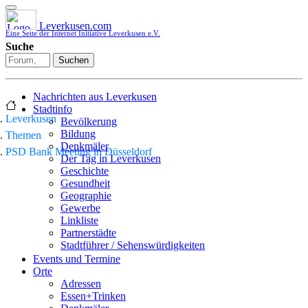
Leverkusen.com
Eine Seite der Internet Initiative Leverkusen e.V.
Suche
Suchen
Nachrichten aus Leverkusen
Stadtinfo
Leverkusen
Bevölkerung
Bildung
Themen
Denkmäler
PSD Bank Meeting in Düsseldorf
Der Tag in Leverkusen
Geschichte
Gesundheit
Geographie
Gewerbe
Linkliste
Partnerstädte
Stadtführer / Sehenswürdigkeiten
Stadtplan
Events und Termine
Stadtteile
Orte
Sport
Adressen
Who is who
Essen+Trinken
Wohnen