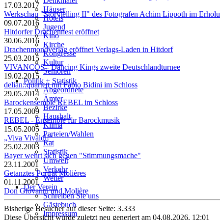
Denkmäler
17.03.2017
Häuser
Werkschau "Storytelling II" des Fotografen Achim Lippoth im Erhol
Hotels
09.07.2016
Jugend
Hitdorfer Drachennest eröffnet
Kino
30.06.2016
Kirche
Drachenmondverlag eröffnet Verlags-Laden in Hitdorf
Kongresse
25.03.2015
Kultur
VIVANCOS - Dancing Kings zweite Deutschlandturnee
Senioren
19.02.2015
Stadtführer
Politik + Statistik
delian::quartett mit Fabio Bidini im Schloss
Straßen
Abgeordnete
29.05.2014
Ämter
Barockensemble REBEL im Schloss
Bezirke
17.05.2009
Haushalt
REBEL - Ensemble für Barockmusik
Klima
15.05.2005
Parteien/Wahlen
„Viva Vivaldi!“
Rat
25.02.2003
Statistik
Bayer wehrt sich gegen "Stimmungsmache"
Umwelt
23.11.2001
Verkehr
Getanztes Porträt Molières
Wetter
01.11.2001
Der Verein
Don Giovanni und Molière
Schreiben Sie uns
Gästebuch
Bisherige Besucher auf dieser Seite: 3.333
Impressum
Diese Übersicht wurde zuletzt neu generiert am 04.08.2026, 12:01