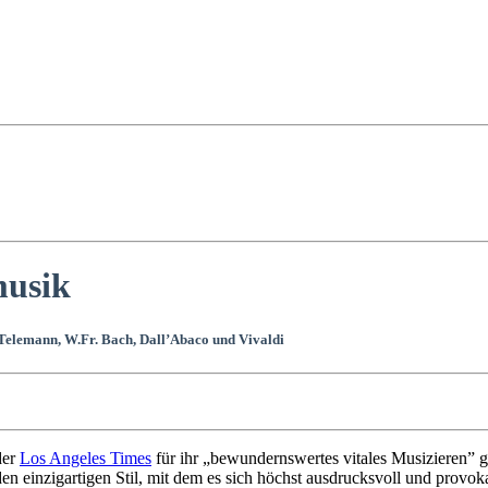
musik
 Telemann, W.Fr. Bach, Dall’Abaco und Vivaldi
der
Los Angeles Times
für ihr „bewundernswertes vitales Musizieren” g
 einzigartigen Stil, mit dem es sich höchst ausdrucksvoll und provok