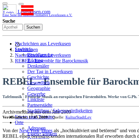
Leverkusen.com
Eine Seite der Internet Initiative Leverkusen e.V.
Suche
Suchen
Nachrichten aus Leverkusen
Stadtinfo
Leverkusen
Bevölkerung
Nachrichten aus Leverkusen
Bildung
REBEL - Ensemble für Barockmusik
Denkmäler
Der Tag in Leverkusen
Geschichte
REBEL - Ensemble für Barock
Gesundheit
Geographie
Gewerbe
Tafelmusik - Festliche Musik an europäischen Fürstenhöfen. Werke von G.Ph.
Linkliste
Partnerstädte
Stadtführer / Sehenswürdigkeiten
Archivmeldung aus dem Jahr 2009
Stadtplan
Events und Termine
Veröffentlicht: 17.05.2009
// Quelle:
KulturStadtLev
Stadtteile
Orte
Sport
Adressen
Von der
New York Times
als „hochkultiviert und betörend” und von 
Who is who
Essen+Trinken
REBEL einen beeindruckenden internationalen Ruf erworben durch den
Wohnen