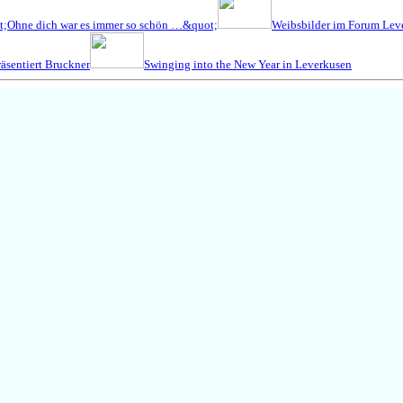
t;Ohne dich war es immer so schön …&quot;
Weibsbilder im Forum Lev
äsentiert Bruckner
Swinging into the New Year in Leverkusen