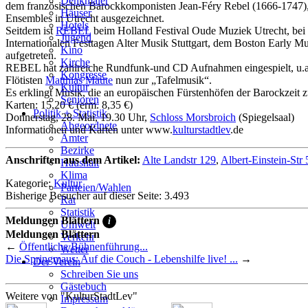
Denkmäler
dem französischen Barockkomponisten Jean-Féry Rebel (1666-1747), 
Häuser
Ensembles in Utrecht ausgezeichnet.
Hotels
Seitdem ist
REBEL
beim Holland Festival Oude Muziek Utrecht, bei 
Jugend
Internationalen Festtagen Alter Musik Stuttgart, dem Boston Early M
Kino
aufgetreten.
Kirche
REBEL hat zahlreiche Rundfunk-und CD Aufnahmen eingespielt, u.a. 
Kongresse
Flötisten
Matthias Maute
nun zur „Tafelmusik“.
Kultur
Es erklingt Musik, die an europäischen Fürstenhöfen der Barockzeit z
Senioren
Karten: 15,20 € (erm. 8,35 €)
Stadtführer
Politik + Statistik
Donnerstag, 28. Mai, 19.30 Uhr,
Schloss Morsbroich
(Spiegelsaal)
Straßen
Abgeordnete
Informationen und Karten unter www.
kulturstadtlev
.de
Ämter
Bezirke
Anschriften aus dem Artikel:
Alte Landstr 129
,
Albert-Einstein-Str 
Haushalt
Klima
Kategorie:
Kultur
Parteien/Wahlen
Bisherige Besucher auf dieser Seite: 3.493
Rat
Statistik
Meldungen Blättern
i
Umwelt
Meldungen Blättern
Verkehr
←
Öffentliche Bühnenführung...
Wetter
Die Springmaus: Auf die Couch - Lebenshilfe live! ...
→
Der Verein
Schreiben Sie uns
Gästebuch
Weitere von "KulturStadtLev"
Impressum