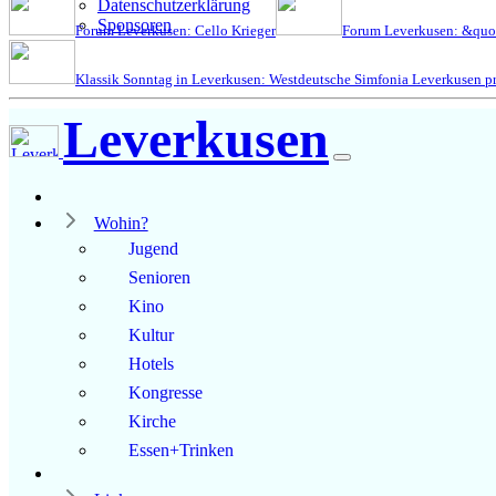
Datenschutzerklärung
Sponsoren
Forum Leverkusen: Cello Krieger
Forum Leverkusen: &quo
Klassik Sonntag in Leverkusen: Westdeutsche Simfonia Leverkusen pr
Leverkusen
Wohin?
Jugend
Senioren
Kino
Kultur
Hotels
Kongresse
Kirche
Essen+Trinken