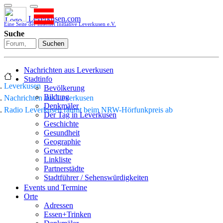
Leverkusen.com
Eine Seite der Internet Initiative Leverkusen e.V.
Suche
Suchen
Nachrichten aus Leverkusen
Stadtinfo
Leverkusen
Bevölkerung
Bildung
Nachrichten aus Leverkusen
Denkmäler
Radio Leverkusen räumt beim NRW-Hörfunkpreis ab
Der Tag in Leverkusen
Geschichte
Gesundheit
Geographie
Gewerbe
Linkliste
Partnerstädte
Stadtführer / Sehenswürdigkeiten
Stadtplan
Events und Termine
Stadtteile
Orte
Sport
Adressen
Who is who
Essen+Trinken
Wohnen