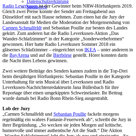
Datenschutzerklärung
Radio Leverkusen
ist der Gewinner beim NRW-Hörfunkpreis 2019.
Sponsoren
Gleich zwei Preise konnte der Sender am Freitagabend aus
Düsseldorf mit nach Hause nehmen. Zum einen hat die Jury der
Landesanstalt für Medien die Moderation der Morgensendung von
Carmen Schmalfeldt
und Sebastian Poullie zur besten des Landes
gekürt. Zum anderen hat die Radio Leverkusen-Aktion „Das
Wander-Schlafzimmer“ in der Kategorie „Sonderwerbeformen“
gewonnen. Hier hatte Radio Leverkusen Sommer 2018 ein
gläsernes Schlafzimmer – eingerichtet von
IKEA
– unter anderem in
die
BayArena
und auf die
Bierbörse
gestellt. Hörer konnten darin
die Nacht ihres Lebens gewinnen.
Zwei weitere Beiträge des Senders kamen zudem in die Top-Drei
beim diesjährigen Hörfunkpreis: Sebastian Poullie in der Kategorie
Unterhaltung für sein Musical über Leverkusen und Radio
Leverkusen-Nachrichtenredakteurin Jana Büllesbach für ihre
Reportage über einen umgekippten Schweinelaster. Ihr Beitrag
wurde damals bei Radio Bonn Rhein-Sieg ausgestrahlt.
Lob der Jury
„Carmen Schmalfeldt und
Sebastian Poullie
fackeln morgens
regelmäßig ein wahres Fantasie-Feuerwerk ab“, schreibt die Jury in
ihrer Begründung. „So wecken sie jeden Morgen auf kritische,
humorvolle und immer authentische Art die Stadt.“ Die Aktion
„Wander-Schlafzimmer“ lobt die Jury als neu und einzigartig. „So