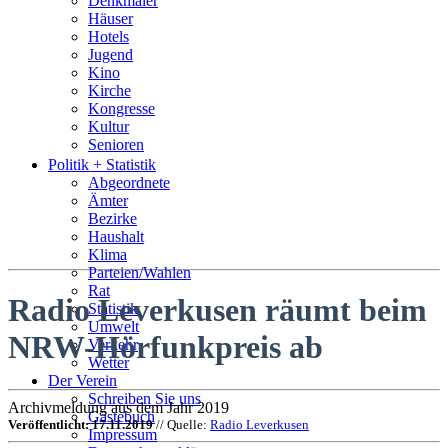
Denkmäler
Häuser
Hotels
Jugend
Kino
Kirche
Kongresse
Kultur
Senioren
Stadtführer
Politik + Statistik
Straßen
Abgeordnete
Ämter
Bezirke
Haushalt
Klima
Parteien/Wahlen
Rat
Radio Leverkusen räumt beim
Statistik
Umwelt
NRW-Hörfunkpreis ab
Verkehr
Wetter
Der Verein
Schreiben Sie uns
Archivmeldung aus dem Jahr 2019
Gästebuch
Veröffentlicht: 17.11.2019
// Quelle:
Radio Leverkusen
Impressum