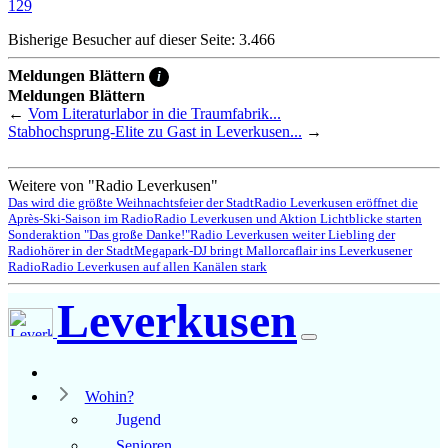
129
Bisherige Besucher auf dieser Seite: 3.466
Meldungen Blättern
i
Meldungen Blättern
←
Vom Literaturlabor in die Traumfabrik...
Stabhochsprung-Elite zu Gast in Leverkusen...
→
Weitere von "Radio Leverkusen"
Das wird die größte Weihnachtsfeier der Stadt
Radio Leverkusen eröffnet die
Après-Ski-Saison im Radio
Radio Leverkusen und Aktion Lichtblicke starten
Sonderaktion "Das große Danke!"
Radio Leverkusen weiter Liebling der
Radiohörer in der Stadt
Megapark-DJ bringt Mallorcaflair ins Leverkusener
Radio
Radio Leverkusen auf allen Kanälen stark
Leverkusen
Wohin?
Jugend
Senioren