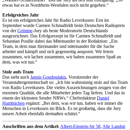
etwas hat es in Nordrhein-Westfalen noch nicht gegeben.“
Erfolgreiches Jahr
Es ist ein erfolgreiches Jahr für Radio Leverkusen: Erst im
September wurde Carmen Schmalfeldt beim Deutschen Radiopreis
von der
Grimme
-Jury als beste Moderatorin Deutschlands
ausgezeichnet. Das Erfolgsrezept ist für Carmen Schmalfeldt und
Sebastian Poullie dabei das Miteinander in der Redaktion: „Ein
Team, in dem man füreinander und miteinander für die Sache
arbeitet und kämpft und sich gegenseitig anspornt. Wir feiern
zusammen, wir lachen zusammen, wir haben zusammen Spaß an
dem, was wir tun.“
Stolz aufs Team
Das sieht auch
Jannis Goudoulakis
, Vorsitzender der
Veranstaltergemeinschaft so: „Ich bin wahnsinnig stolz auf das Team
von Radio Leverkusen. Die vielen Auszeichnungen zeugen von der
enormen Qualität, die alle Mitarbeiter jeden Tag liefern. Und das in
einem der kleinsten Sender NRWs.“ Chefredakteur
Daniel
Hambüchen
ergänzt: „Bei dem, was wir tun, haben wir immer die
Menschen in Leverkusen im Blick. Es ist großartig, dass die Jury
unsere Arbeit ebenfalls dermaßen schätzt.“
Anschriften aus dem Artikel:
Albert-Einstein-Str 58
,
Alte Landstr