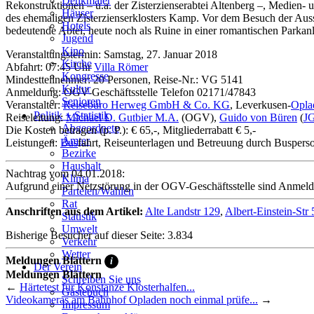
Denkmäler
Rekonstruktionen – u.a. der Zisterzienserabtei Altenberg –, Medien
Häuser
des ehemaligen Zisterzienserklosters Kamp. Vor dem Besuch der Ausst
Hotels
bedeutende Abtei, heute noch als Ruine in einer romantischen Parkan
Jugend
Kino
Veranstaltungstermin: Samstag, 27. Januar 2018
Kirche
Abfahrt: 07:45 Uhr
Villa Römer
Kongresse
Mindestteilnehmer: 20 Personen, Reise-Nr.: VG 5141
Kultur
Anmeldung: OGV-Geschäftsstelle Telefon 02171/47843
Senioren
Veranstalter:
Reisebüro Herweg GmbH & Co. KG
, Leverkusen-
Opla
Stadtführer
Politik + Statistik
Reiseleitung:
Michael D. Gutbier M.A.
(OGV),
Guido von Büren
(
J
Straßen
Abgeordnete
Die Kosten betragen (p. P.): € 65,-, Mitgliederrabatt € 5,-
Ämter
Leistungen:
Bus
fahrt, Reiseunterlagen und Betreuung durch Busperson
Bezirke
Haushalt
Nachtrag vom 04.01.2018:
Klima
Aufgrund einer Netzstörung in der OGV-Geschäftsstelle sind Anmel
Parteien/Wahlen
Rat
Anschriften aus dem Artikel:
Alte Landstr 129
,
Albert-Einstein-Str 
Statistik
Umwelt
Bisherige Besucher auf dieser Seite: 3.834
Verkehr
Wetter
Meldungen Blättern
i
Der Verein
Meldungen Blättern
Schreiben Sie uns
←
Härtetest für Konstanze Klosterhalfen...
Gästebuch
Videokameras am Bahnhof Opladen noch einmal prüfe...
→
Impressum