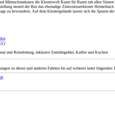
- und Mitmachstationen die Klosterwelt Raum für Raum mit allen Sinne
ellung steuert der Bus das ehemalige Zisterzienserkloster Heisterbach 
lage zu bewundern. Auf dem Klostergelände lassen sich die Spuren der Z
den
GV
)
al und Reiseleitung, inklusive Eintrittsgelder, Kaffee und Kuchen
dungen zu dieser und anderen Fahrten bis auf weiteres unter folgend
58