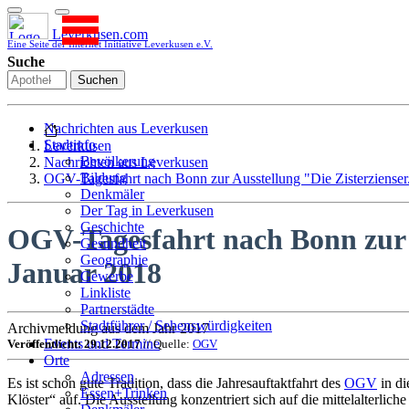
Leverkusen.com
Eine Seite der Internet Initiative Leverkusen e.V.
Suche
Suchen
Nachrichten aus Leverkusen
Stadtinfo
Leverkusen
Bevölkerung
Nachrichten aus Leverkusen
Bildung
OGV-Tagesfahrt nach Bonn zur Ausstellung "Die Zisterzienser
Denkmäler
Der Tag in Leverkusen
Geschichte
OGV-Tagesfahrt nach Bonn zur A
Gesundheit
Geographie
Januar 2018
Gewerbe
Linkliste
Partnerstädte
Stadtführer / Sehenswürdigkeiten
Archivmeldung aus dem Jahr 2017
Stadtplan
Events und Termine
Veröffentlicht: 29.12.2017
// Quelle:
OGV
Stadtteile
Orte
Sport
Adressen
Es ist schon gute Tradition, dass die Jahresauftaktfahrt des
OGV
in di
Who is who
Essen+Trinken
Klöster“ auf. Die Ausstellung konzentriert sich auf die mittelalterl
Wohnen