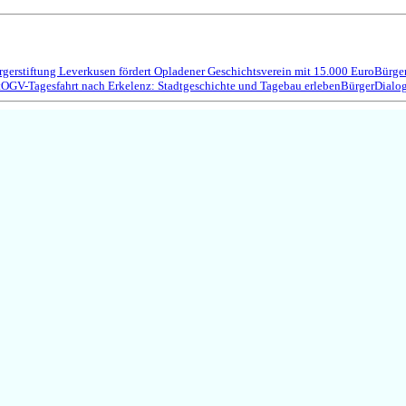
gerstiftung Leverkusen fördert Opladener Geschichtsverein mit 15.000 Euro
Bürger
t
OGV-Tagesfahrt nach Erkelenz: Stadtgeschichte und Tagebau erleben
BürgerDialo