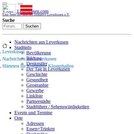
Leverkusen.com
Eine Seite der Internet Initiative Leverkusen e.V.
Suche
Suchen
Nachrichten aus Leverkusen
Stadtinfo
Leverkusen
Bevölkerung
Bildung
Nachrichten aus Leverkusen
Denkmäler
Härtetest für Konstanze Klosterhalfen
Der Tag in Leverkusen
Geschichte
Gesundheit
Geographie
Gewerbe
Linkliste
Partnerstädte
Stadtführer / Sehenswürdigkeiten
Stadtplan
Events und Termine
Stadtteile
Orte
Sport
Adressen
Who is who
Essen+Trinken
Wohnen