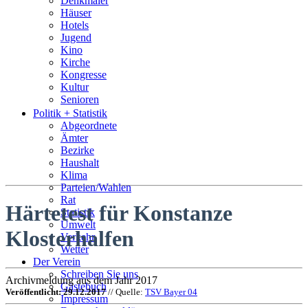
Denkmäler
Häuser
Hotels
Jugend
Kino
Kirche
Kongresse
Kultur
Senioren
Stadtführer
Politik + Statistik
Straßen
Abgeordnete
Ämter
Bezirke
Haushalt
Klima
Parteien/Wahlen
Rat
Härtetest für Konstanze
Statistik
Umwelt
Klosterhalfen
Verkehr
Wetter
Der Verein
Schreiben Sie uns
Archivmeldung aus dem Jahr 2017
Gästebuch
Veröffentlicht: 29.12.2017
// Quelle:
TSV Bayer 04
Impressum