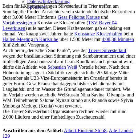
Datenschutzerklärung
Beim fünf Kilometer langen Silvesterlauf in Trier treffen am
Sponsoren
Sonntag die für den Ausrichterverein startende deutsche Rekordlerin
über 3.000 Meter Hindernis
Gesa Felicitas Krause
und
Vorjahressiegerin
Konstanze Klosterhalfen (
TSV Bayer 04
Leverkusen
) aufeinander. Dieses Kräftemessen gab es bislang erst
einmal. Vor knapp zwei Jahren hatte
Konstanze Klosterhalfen
beim
Hallen-Meeting in Karlsruhe
über 1.500 Meter mit
4:08,38 Minuten
fünf Zehntel Vorsprung.
Auch beim „deutschen Sao Paulo“, wie der
Trierer Silvesterlauf
wegen der brasilianischen Stimmung mit Sambatrommlern und einer
fünfstelligen Zuschauerzahl am 1-km-Rundkurs auch genannt wird,
dürfte die Athletin von
Sebastian Weiß
Vorteile haben. Nach dem
Höhentrainingslager in Südafrika zeigte sich die 20-Jährige Mitte
Dezember als U23-Vize-Europameisterin im Crosslauf bereits in
guter Form. Gesa Krause hat dagegen bisher viel alternativ auf
Langlaufski und im Wasser die Grundlagenausdauer trainiert. Wie
im Vorjahr werden auch die Weißrussin Nina Savina, Olympia- und
WM-Teilnehmerin Salome Nyirarukundo aus Ruanda sowie Sylvia
Mmboga Medugu (Kenia) vorn erwartet.
Die Trierer Silvesterlauf-Organisatoren rechnen wieder mit rund
2.000 Läufern und einer fünfstelligen Zuschauerzahl.
Anschriften aus dem Artikel:
Albert-Einstein-Str 58
,
Alte Landstr
129