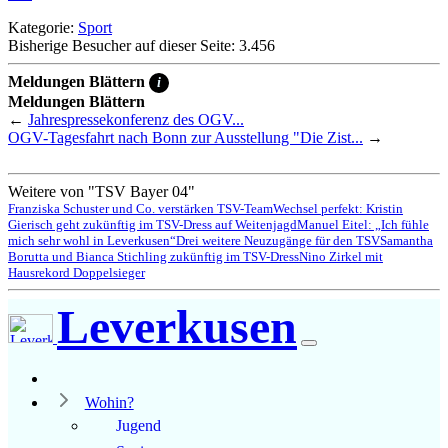
Kategorie:
Sport
Bisherige Besucher auf dieser Seite: 3.456
Meldungen Blättern
i
Meldungen Blättern
←
Jahrespressekonferenz des OGV...
OGV-Tagesfahrt nach Bonn zur Ausstellung "Die Zist...
→
Weitere von "TSV Bayer 04"
Franziska Schuster und Co. verstärken TSV-Team
Wechsel perfekt: Kristin
Gierisch geht zukünftig im TSV-Dress auf Weitenjagd
Manuel Eitel: „Ich fühle
mich sehr wohl in Leverkusen“
Drei weitere Neuzugänge für den TSV
Samantha
Borutta und Bianca Stichling zukünftig im TSV-Dress
Nino Zirkel mit
Hausrekord Doppelsieger
Leverkusen
Wohin?
Jugend