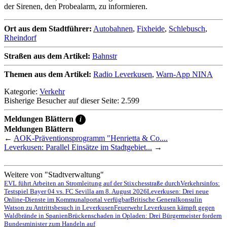
der Sirenen, den Probealarm, zu informieren.
Ort aus dem Stadtführer:
Autobahnen
,
Fixheide
,
Schlebusch
,
Rheindorf
Straßen aus dem Artikel:
Bahnstr
Themen aus dem Artikel:
Radio Leverkusen
,
Warn-App NINA
Kategorie:
Verkehr
Bisherige Besucher auf dieser Seite: 2.599
Meldungen Blättern
i
Meldungen Blättern
←
AOK-Präventionsprogramm "Henrietta & Co....
Leverkusen: Parallel Einsätze im Stadtgebiet...
→
Weitere von "Stadtverwaltung"
EVL führt Arbeiten an Stromleitung auf der Stixchesstraße durch
Verkehrsinfos:
Testspiel Bayer 04 vs. FC Sevilla am 8. August 2026
Leverkusen: Drei neue
Online-Dienste im Kommunalportal verfügbar
Britische Generalkonsulin
Watson zu Antrittsbesuch in Leverkusen
Feuerwehr Leverkusen kämpft gegen
Waldbrände in Spanien
Brückenschaden in Opladen: Drei Bürgermeister fordern
Bundesminister zum Handeln auf