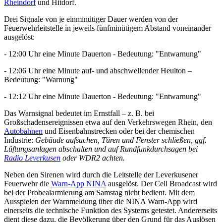
Rheindorf
und Hitdorf.
Drei Signale von je einminütiger Dauer werden von der
Feuerwehrleitstelle in jeweils fünfminütigem Abstand voneinander
ausgelöst:
- 12:00 Uhr eine Minute Dauerton - Bedeutung: "Entwarnung"
- 12:06 Uhr eine Minute auf- und abschwellender Heulton –
Bedeutung: "Warnung"
- 12:12 Uhr eine Minute Dauerton - Bedeutung: "Entwarnung"
Das Warnsignal bedeutet im Ernstfall – z. B. bei
Großschadensereignissen etwa auf den Verkehrswegen Rhein, den
Autobahnen
und Eisenbahnstrecken oder bei der chemischen
Industrie:
Gebäude aufsuchen, Türen und Fenster schließen, ggf.
Lüftungsanlagen abschalten und auf Rundfunkdurchsagen bei
Radio Leverkusen
oder WDR2 achten.
Neben den Sirenen wird durch die Leitstelle der Leverkusener
Feuerwehr die
Warn-App NINA
ausgelöst. Der Cell Broadcast wird
bei der Probealarmierung am Samstag
nicht
bedient. Mit dem
Ausspielen der Warnmeldung über die NINA Warn-App wird
einerseits die technische Funktion des Systems getestet. Andererseits
dient diese dazu, die Bevölkerung über den Grund für das Auslösen