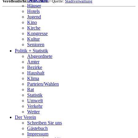
Denkmäler
Veröffentlicht: 29.05.2024
// Quelle:
Stadtverwaltung
Häuser
Hotels
Jugend
Kino
Kirche
Kongresse
Kultur
Senioren
Stadtführer
Politik + Statistik
Straßen
Abgeordnete
Ämter
Bezirke
Haushalt
Klima
Parteien/Wahlen
Rat
Statistik
Umwelt
Verkehr
Wetter
Der Verein
Schreiben Sie uns
Gästebuch
Impressum