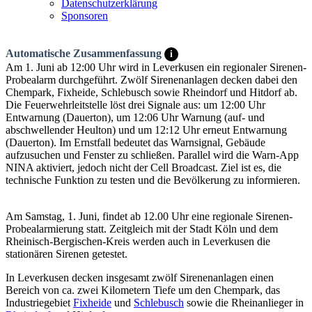
Datenschutzerklärung
Sponsoren
Automatische Zusammenfassung
i
Am 1. Juni ab 12:00 Uhr wird in Leverkusen ein regionaler Sirenen-
Probealarm durchgeführt. Zwölf Sirenenanlagen decken dabei den
Chempark, Fixheide, Schlebusch sowie Rheindorf und Hitdorf ab.
Die Feuerwehrleitstelle löst drei Signale aus: um 12:00 Uhr
Entwarnung (Dauerton), um 12:06 Uhr Warnung (auf- und
abschwellender Heulton) und um 12:12 Uhr erneut Entwarnung
(Dauerton). Im Ernstfall bedeutet das Warnsignal, Gebäude
aufzusuchen und Fenster zu schließen. Parallel wird die Warn-App
NINA aktiviert, jedoch nicht der Cell Broadcast. Ziel ist es, die
technische Funktion zu testen und die Bevölkerung zu informieren.
Am Samstag, 1. Juni, findet ab 12.00 Uhr eine regionale Sirenen-
Probealarmierung statt. Zeitgleich mit der Stadt Köln und dem
Rheinisch-Bergischen-Kreis werden auch in Leverkusen die
stationären Sirenen getestet.
In Leverkusen decken insgesamt zwölf Sirenenanlagen einen
Bereich von ca. zwei Kilometern Tiefe um den Chempark, das
Industriegebiet
Fixheide
und
Schlebusch
sowie die Rheinanlieger in