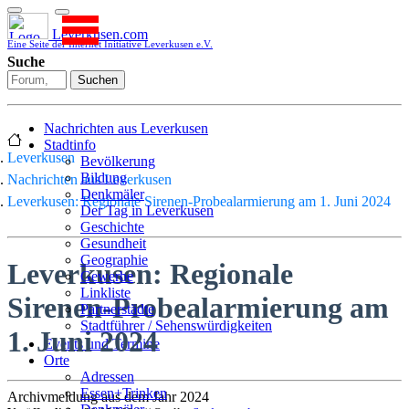
Leverkusen.com
Eine Seite der Internet Initiative Leverkusen e.V.
Suche
Suchen
Nachrichten aus Leverkusen
Stadtinfo
Leverkusen
Bevölkerung
Bildung
Nachrichten aus Leverkusen
Denkmäler
Leverkusen: Regionale Sirenen-Probealarmierung am 1. Juni 2024
Der Tag in Leverkusen
Geschichte
Gesundheit
Geographie
Leverkusen: Regionale
Gewerbe
Linkliste
Sirenen-Probealarmierung am
Partnerstädte
Stadtführer / Sehenswürdigkeiten
1. Juni 2024
Stadtplan
Events und Termine
Stadtteile
Orte
Sport
Adressen
Who is who
Essen+Trinken
Archivmeldung aus dem Jahr 2024
Wohnen