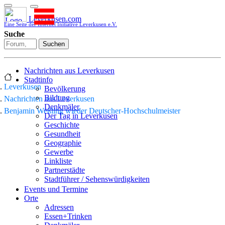
Leverkusen.com
Eine Seite der Internet Initiative Leverkusen e.V.
Suche
Suchen
Nachrichten aus Leverkusen
Stadtinfo
Leverkusen
Bevölkerung
Bildung
Nachrichten aus Leverkusen
Denkmäler
Benjamin Weßling wieder Deutscher-Hochschulmeister
Der Tag in Leverkusen
Geschichte
Gesundheit
Geographie
Gewerbe
Linkliste
Partnerstädte
Stadtführer / Sehenswürdigkeiten
Stadtplan
Events und Termine
Stadtteile
Orte
Sport
Adressen
Who is who
Essen+Trinken
Wohnen