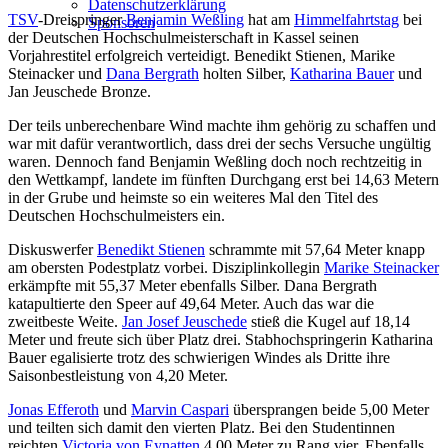
Datenschutzerklärung
TSV
-Dreispringer
Benjamin Weßling
hat am
Himmelfahrtstag
bei
Sponsoren
der Deutschen Hochschulmeisterschaft in Kassel seinen
Vorjahrestitel erfolgreich verteidigt. Benedikt Stienen, Marike
Steinacker und
Dana Bergrath
holten Silber,
Katharina Bauer
und
Jan Jeuschede Bronze.
Der teils unberechenbare Wind machte ihm gehörig zu schaffen und
war mit dafür verantwortlich, dass drei der sechs Versuche ungültig
waren. Dennoch fand Benjamin Weßling doch noch rechtzeitig in
den Wettkampf, landete im fünften Durchgang erst bei 14,63 Metern
in der Grube und heimste so ein weiteres Mal den Titel des
Deutschen Hochschulmeisters ein.
Diskuswerfer
Benedikt Stienen
schrammte mit 57,64 Meter knapp
am obersten Podestplatz vorbei. Disziplinkollegin
Marike Steinacker
erkämpfte mit 55,37 Meter ebenfalls Silber. Dana Bergrath
katapultierte den Speer auf 49,64 Meter. Auch das war die
zweitbeste Weite.
Jan Josef Jeuschede
stieß die Kugel auf 18,14
Meter und freute sich über Platz drei. Stabhochspringerin Katharina
Bauer egalisierte trotz des schwierigen Windes als Dritte ihre
Saisonbestleistung von 4,20 Meter.
Jonas Efferoth
und
Marvin Caspari
übersprangen beide 5,00 Meter
und teilten sich damit den vierten Platz. Bei den Studentinnen
reichten
Victoria von Eynatten
4,00 Meter zu Rang vier. Ebenfalls