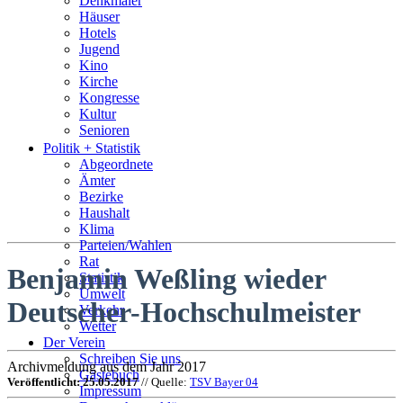
Denkmäler
Häuser
Hotels
Jugend
Kino
Kirche
Kongresse
Kultur
Senioren
Stadtführer
Politik + Statistik
Straßen
Abgeordnete
Ämter
Bezirke
Haushalt
Klima
Parteien/Wahlen
Rat
Benjamin Weßling wieder
Statistik
Umwelt
Deutscher-Hochschulmeister
Verkehr
Wetter
Der Verein
Schreiben Sie uns
Archivmeldung aus dem Jahr 2017
Gästebuch
Veröffentlicht: 25.05.2017
// Quelle:
TSV Bayer 04
Impressum