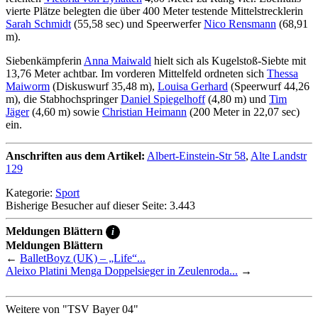
vierte Plätze belegten die über 400 Meter testende Mittelstrecklerin
Sarah Schmidt
(55,58 sec) und Speerwerfer
Nico Rensmann
(68,91
m).
Siebenkämpferin
Anna Maiwald
hielt sich als Kugelstoß-Siebte mit
13,76 Meter achtbar. Im vorderen Mittelfeld ordneten sich
Thessa
Maiworm
(Diskuswurf 35,48 m),
Louisa Gerhard
(Speerwurf 44,26
m), die Stabhochspringer
Daniel Spiegelhoff
(4,80 m) und
Tim
Jäger
(4,60 m) sowie
Christian Heimann
(200 Meter in 22,07 sec)
ein.
Anschriften aus dem Artikel:
Albert-Einstein-Str 58
,
Alte Landstr
129
Kategorie:
Sport
Bisherige Besucher auf dieser Seite: 3.443
Meldungen Blättern
i
Meldungen Blättern
←
BalletBoyz (UK) – „Life“...
Aleixo Platini Menga Doppelsieger in Zeulenroda...
→
Weitere von "TSV Bayer 04"