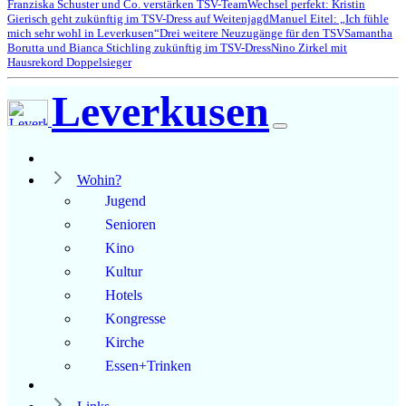
Franziska Schuster und Co. verstärken TSV-Team
Wechsel perfekt: Kristin
Gierisch geht zukünftig im TSV-Dress auf Weitenjagd
Manuel Eitel: „Ich fühle
mich sehr wohl in Leverkusen“
Drei weitere Neuzugänge für den TSV
Samantha
Borutta und Bianca Stichling zukünftig im TSV-Dress
Nino Zirkel mit
Hausrekord Doppelsieger
Leverkusen
Wohin?
Jugend
Senioren
Kino
Kultur
Hotels
Kongresse
Kirche
Essen+Trinken