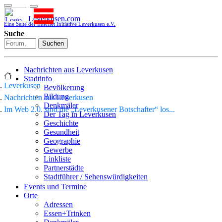
Leverkusen.com
Eine Seite der Internet Initiative Leverkusen e.V.
Suche
Suchen
Nachrichten aus Leverkusen
Stadtinfo
Leverkusen
Bevölkerung
Bildung
Nachrichten aus Leverkusen
Denkmäler
Im Web 2.0. sind die „Leverkusener Botschafter“ los...
Der Tag in Leverkusen
Geschichte
Gesundheit
Geographie
Gewerbe
Linkliste
Partnerstädte
Stadtführer / Sehenswürdigkeiten
Stadtplan
Events und Termine
Stadtteile
Orte
Sport
Adressen
Who is who
Essen+Trinken
Wohnen