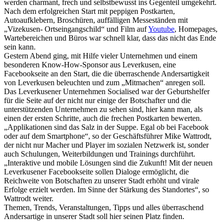
werden charmant, frech und selbstbewusst ins Gegenteil umgekehrt.
Nach dem erfolgreichen Start mit peppigen Postkarten,
Autoaufklebern, Broschüren, auffälligen Messeständen mit
„Vizekusen- Ortseingangschild“ und Film auf
Youtube
, Homepages,
Wartebereichen und Büros war schnell klar, dass das nicht das Ende
sein kann.
Gestern Abend ging, mit Hilfe vieler Unternehmen und einem
besonderen Know-How-Sponsor aus Leverkusen, eine
Facebookseite an den Start, die die überraschende Andersartigkeit
von Leverkusen beleuchten und zum „Mitmachen“ anregen soll.
Das Leverkusener Unternehmen Socialised war der Geburtshelfer
für die Seite auf der nicht nur einige der Botschafter und die
unterstützenden Unternehmen zu sehen sind, hier kann man, als
einen der ersten Schritte, auch die frechen Postkarten bewerten.
„Applikationen sind das Salz in der Suppe. Egal ob bei Facebook
oder auf dem Smartphone“, so der Geschäftsführer Mike Wattrodt,
der nicht nur Macher und Player im sozialen Netzwerk ist, sonder
auch Schulungen, Weiterbildungen und Trainings durchführt.
„Interaktive und mobile Lösungen sind die Zukunft! Mit der neuen
Leverkusener Facebookseite sollen Dialoge ermöglicht, die
Reichweite von Botschaften zu unserer Stadt erhöht und virale
Erfolge erzielt werden. Im Sinne der Stärkung des Standortes“, so
Wattrodt weiter.
Themen, Trends, Veranstaltungen, Tipps und alles überraschend
Andersartige in unserer Stadt soll hier seinen Platz finden.