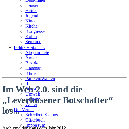
Denkmäler
Häuser
Hotels
Jugend
Kino
Kirche
Kongresse
Kultur
Senioren
Stadtführer
Politik + Statistik
Straßen
Abgeordnete
Ämter
Bezirke
Haushalt
Klima
Parteien/Wahlen
Rat
Im Web 2.0. sind die
Statistik
Umwelt
„Leverkusener Botschafter“
Verkehr
Wetter
los...
Der Verein
Schreiben Sie uns
Gästebuch
Impressum
Archivmeldung aus dem Jahr 2012