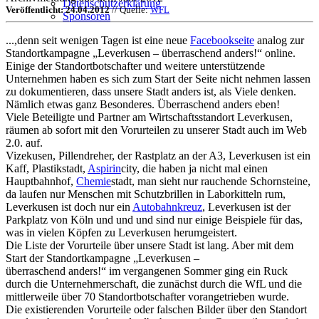
Datenschutzerklärung
Veröffentlicht: 24.04.2012
// Quelle:
WFL
Sponsoren
...,denn seit wenigen Tagen ist eine neue
Facebookseite
analog zur
Standortkampagne „Leverkusen – überraschend anders!“ online.
Einige der Standortbotschafter und weitere unterstützende
Unternehmen haben es sich zum Start der Seite nicht nehmen lassen
zu dokumentieren, dass unsere Stadt anders ist, als Viele denken.
Nämlich etwas ganz Besonderes. Überraschend anders eben!
Viele Beteiligte und Partner am Wirtschaftsstandort Leverkusen,
räumen ab sofort mit den Vorurteilen zu unserer Stadt auch im Web
2.0. auf.
Vizekusen, Pillendreher, der Rastplatz an der A3, Leverkusen ist ein
Kaff, Plastikstadt,
Aspirin
city, die haben ja nicht mal einen
Hauptbahnhof,
Chemie
stadt, man sieht nur rauchende Schornsteine,
da laufen nur Menschen mit Schutzbrillen in Laborkitteln rum,
Leverkusen ist doch nur ein
Autobahnkreuz
, Leverkusen ist der
Parkplatz von Köln und und und sind nur einige Beispiele für das,
was in vielen Köpfen zu Leverkusen herumgeistert.
Die Liste der Vorurteile über unsere Stadt ist lang. Aber mit dem
Start der Standortkampagne „Leverkusen –
überraschend anders!“ im vergangenen Sommer ging ein Ruck
durch die Unternehmerschaft, die zunächst durch die WfL und die
mittlerweile über 70 Standortbotschafter vorangetrieben wurde.
Die existierenden Vorurteile oder falschen Bilder über den Standort