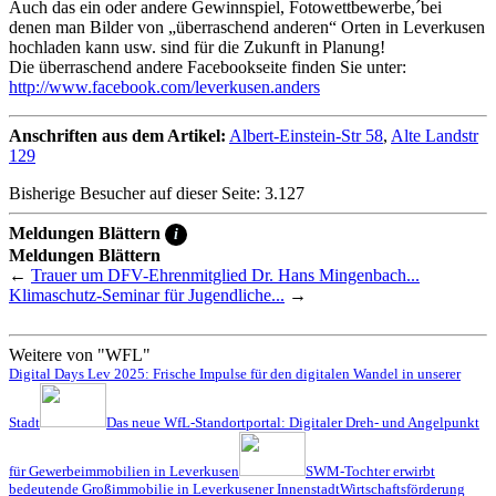
Auch das ein oder andere Gewinnspiel, Fotowettbewerbe,´bei
denen man Bilder von „überraschend anderen“ Orten in Leverkusen
hochladen kann usw. sind für die Zukunft in Planung!
Die überraschend andere Facebookseite finden Sie unter:
http://www.facebook.com/leverkusen.anders
Anschriften aus dem Artikel:
Albert-Einstein-Str 58
,
Alte Landstr
129
Bisherige Besucher auf dieser Seite: 3.127
Meldungen Blättern
i
Meldungen Blättern
←
Trauer um DFV-Ehrenmitglied Dr. Hans Mingenbach...
Klimaschutz-Seminar für Jugendliche...
→
Weitere von "WFL"
Digital Days Lev 2025: Frische Impulse für den digitalen Wandel in unserer
Stadt
Das neue WfL-Standortportal: Digitaler Dreh- und Angelpunkt
für Gewerbeimmobilien in Leverkusen
SWM-Tochter erwirbt
bedeutende Großimmobilie in Leverkusener Innenstadt
Wirtschaftsförderung