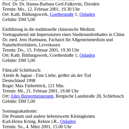
Prof. Dr. Dr. Hanna-Barbara Gerl-Falkovitz, Dresden
Termin: Mo., 12. Februar 2001, 19.30 Uhr
Ort: Kath. Bildungswerk,
Goethestraße
1,
Opladen
Gebühr: DM 5,00
Einführung in die traditionelle chinesische Medizin
Vortragsabend mit Impressionen eines Studienaufenthaltes in China
Dr. med. Jens Hartmann, Facharzt für Allgemeinmedizin und
Naturheilverfahren, Leverkusen
Termin: Do., 15. Februar 2001, 19.30 Uhr
Ort: Kath. Bildungswerk, Goethestraße 1,
Opladen
Gebühr: DM 5,00
Filmcafé Schlebusch:
Aimée & Jaguar - Eine Liebe, größer als der Tod
Deutschland 1998
Regie: Max Färberböck, 121 Min.
Termin: Mi., 21. Februar 2001, 19.00 Uhr
Ort:
Altes Bürgermeisteramt
, Bergische Landstraße 28, Schlebusch
Gebühr: DM 5,00
Sonntagsakademie:
Die Peanuts und andere liebenswerte Kleinigkeiten
Karl-Heinz König, Rektor i.R.,
Opladen
Termin: So., 4. März 2001, 15.00 Uhr