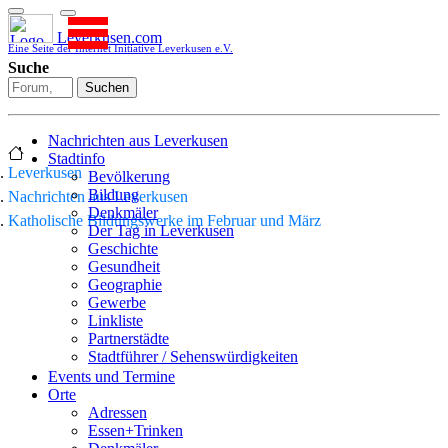
Leverkusen.com
Eine Seite der Internet Initiative Leverkusen e.V.
Suche
Suchen
Nachrichten aus Leverkusen
Stadtinfo
Leverkusen
Bevölkerung
Bildung
Nachrichten aus Leverkusen
Denkmäler
Katholische Bildungswerke im Februar und März
Der Tag in Leverkusen
Geschichte
Gesundheit
Geographie
Gewerbe
Linkliste
Partnerstädte
Stadtführer / Sehenswürdigkeiten
Stadtplan
Events und Termine
Stadtteile
Orte
Sport
Adressen
Who is who
Essen+Trinken
Wohnen