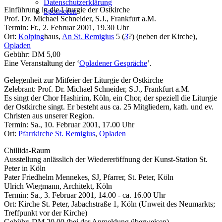
Datenschutzerklärung
Einführung in die Liturgie der Ostkirche
Sponsoren
Prof. Dr. Michael Schneider, S.J., Frankfurt a.M.
Termin: Fr., 2. Februar 2001, 19.30 Uhr
Ort:
Kolping
haus,
An St. Remigius
5 (
3
?) (neben der Kirche),
Opladen
Gebühr: DM 5,00
Eine Veranstaltung der ‘
Opladener Gespräche
’.
Gelegenheit zur Mitfeier der Liturgie der Ostkirche
Zelebrant: Prof. Dr. Michael Schneider, S.J., Frankfurt a.M.
Es singt der Chor Hashirim, Köln, ein Chor, der speziell die Liturgie
der Ostkirche singt. Er besteht aus ca. 25 Mitgliedern, kath. und ev.
Christen aus unserer Region.
Termin: Sa., 10. Februar 2001, 17.00 Uhr
Ort:
Pfarrkirche St. Remigius
,
Opladen
Chillida-Raum
Ausstellung anlässlich der Wiedereröffnung der Kunst-Station St.
Peter in Köln
Pater Friedhelm Mennekes, SJ, Pfarrer, St. Peter, Köln
Ulrich Wiegmann, Architekt, Köln
Termin: Sa., 3. Februar 2001, 14.00 - ca. 16.00 Uhr
Ort: Kirche St. Peter, Jabachstraße 1, Köln (Unweit des Neumarkts;
Treffpunkt vor der Kirche)
Gebühr: DM 20,00 (bei der Anmeldung überweisen)