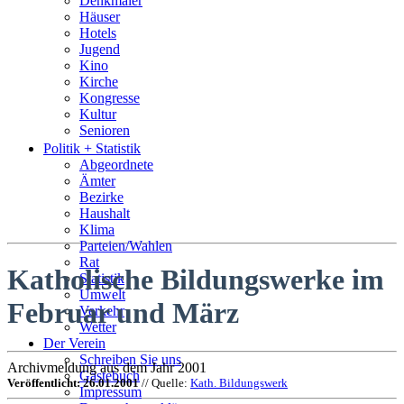
Denkmäler
Häuser
Hotels
Jugend
Kino
Kirche
Kongresse
Kultur
Senioren
Stadtführer
Politik + Statistik
Straßen
Abgeordnete
Ämter
Bezirke
Haushalt
Klima
Parteien/Wahlen
Rat
Katholische Bildungswerke im
Statistik
Umwelt
Februar und März
Verkehr
Wetter
Der Verein
Schreiben Sie uns
Archivmeldung aus dem Jahr 2001
Gästebuch
Veröffentlicht: 26.01.2001
// Quelle:
Kath. Bildungswerk
Impressum