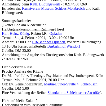
Anmeldung: beim
Kath. Bildungswerk
- : 0214/8307260
Es laden ein:
Kunstverein Museum Schloss Morsbroich
und Kath.
Bildungswerk
Sonntagsakademie:
„Gottes Lob am Niederrhein“
Halbtagesexkursion nach Ratingen-Hösel
Karl-Heinz König
, Rektor i.R.,
Opladen
Termin: So., 4. Februar 2001, 13.00 - 19.00 Uhr
Abfahrt: 13.00 Uhr
DB-Bahnhof
Opladen
, vor dem Haupteingang
13.10 Uhr Reisebushaltestelle
Busbahnhof Wiesdorf
Gebühr: DM 35,00
Anmeldung: mit Angabe des Einstiegsorts beim Kath. Bildungswerk
- : 0214/8307260
Der blockierte Riese
Psycho-Analyse der Kirche
Dr. Manfred Lütz, Theologe, Psychiater und Psychotherapeut, Köln
Termin: Mo., 5. Februar 2001, 20.00 Uhr
Ort: Ev. Gemeindezentrum,
Martin-Luther-Straße
4
,
Schlebusch
Gebühr: DM 5,00
Eine Veranstaltung der Reihe ’
Skandalon - Schlebuscher Anstöße
’.
Herkunft bleibt Zukunft
Überlegungen zum Reizwort ’Leitkultur’