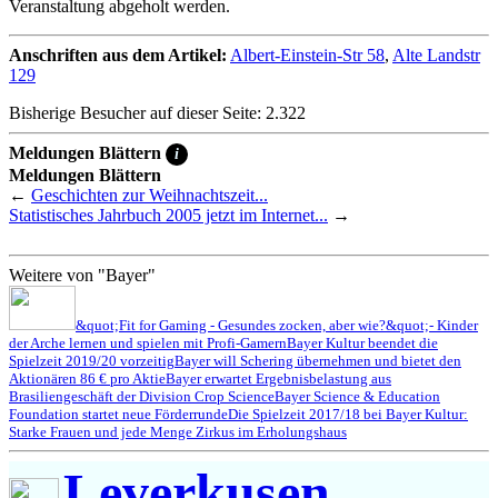
Veranstaltung abgeholt werden.
Anschriften aus dem Artikel:
Albert-Einstein-Str 58
,
Alte Landstr
129
Bisherige Besucher auf dieser Seite: 2.322
Meldungen Blättern
i
Meldungen Blättern
←
Geschichten zur Weihnachtszeit...
Statistisches Jahrbuch 2005 jetzt im Internet...
→
Weitere von "Bayer"
&quot;Fit for Gaming - Gesundes zocken, aber wie?&quot;- Kinder
der Arche lernen und spielen mit Profi-Gamern
Bayer Kultur beendet die
Spielzeit 2019/20 vorzeitig
Bayer will Schering übernehmen und bietet den
Aktionären 86 € pro Aktie
Bayer erwartet Ergebnisbelastung aus
Brasiliengeschäft der Division Crop Science
Bayer Science & Education
Foundation startet neue Förderrunde
Die Spielzeit 2017/18 bei Bayer Kultur:
Starke Frauen und jede Menge Zirkus im Erholungshaus
Leverkusen