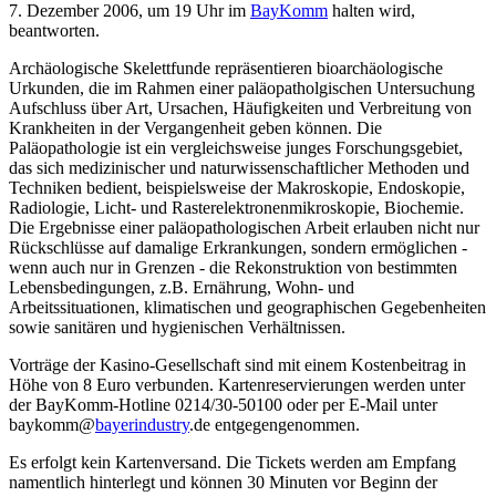
7. Dezember 2006, um 19 Uhr im
BayKomm
halten wird,
beantworten.
Archäologische Skelettfunde repräsentieren bioarchäologische
Urkunden, die im Rahmen einer paläopatholgischen Untersuchung
Aufschluss über Art, Ursachen, Häufigkeiten und Verbreitung von
Krankheiten in der Vergangenheit geben können. Die
Paläopathologie ist ein vergleichsweise junges Forschungsgebiet,
das sich medizinischer und naturwissenschaftlicher Methoden und
Techniken bedient, beispielsweise der Makroskopie, Endoskopie,
Radiologie, Licht- und Rasterelektronenmikroskopie, Biochemie.
Die Ergebnisse einer paläopathologischen Arbeit erlauben nicht nur
Rückschlüsse auf damalige Erkrankungen, sondern ermöglichen -
wenn auch nur in Grenzen - die Rekonstruktion von bestimmten
Lebensbedingungen, z.B. Ernährung, Wohn- und
Arbeitssituationen, klimatischen und geographischen Gegebenheiten
sowie sanitären und hygienischen Verhältnissen.
Vorträge der Kasino-Gesellschaft sind mit einem Kostenbeitrag in
Höhe von 8 Euro verbunden. Kartenreservierungen werden unter
der BayKomm-Hotline 0214/30-50100 oder per E-Mail unter
baykomm@
bayerindustry
.de entgegengenommen.
Es erfolgt kein Kartenversand. Die Tickets werden am Empfang
namentlich hinterlegt und können 30 Minuten vor Beginn der