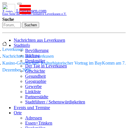
Leverkusen.com
Eine Seite der Internet Initiative Leverkusen e.V.
Suche
Suchen
Nachrichten aus Leverkusen
Stadtinfo
Leverkusen
Bevölkerung
Bildung
Nachrichten aus Leverkusen
Denkmäler
Kasino-Gesellschaft: Kulturhistorischer Vortrag im BayKomm am 7.
Der Tag in Leverkusen
Dezember 2006
Geschichte
Gesundheit
Geographie
Gewerbe
Linkliste
Partnerstädte
Stadtführer / Sehenswürdigkeiten
Stadtplan
Events und Termine
Stadtteile
Orte
Sport
Adressen
Who is who
Essen+Trinken
Wohnen