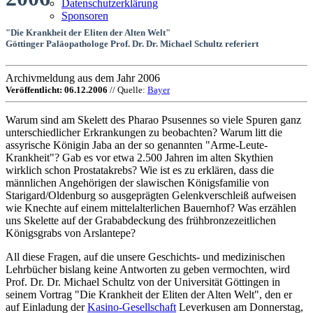
Datenschutzerklärung
Sponsoren
"Die Krankheit der Eliten der Alten Welt"
Göttinger Paläopathologe Prof. Dr. Dr. Michael Schultz referiert
Archivmeldung aus dem Jahr 2006
Veröffentlicht: 06.12.2006
// Quelle:
Bayer
Warum sind am Skelett des Pharao Psusennes so viele Spuren ganz
unterschiedlicher Erkrankungen zu beobachten? Warum litt die
assyrische Königin Jaba an der so genannten "Arme-Leute-
Krankheit"? Gab es vor etwa 2.500 Jahren im alten Skythien
wirklich schon Prostatakrebs? Wie ist es zu erklären, dass die
männlichen Angehörigen der slawischen Königsfamilie von
Starigard/Oldenburg so ausgeprägten Gelenkverschleiß aufweisen
wie Knechte auf einem mittelalterlichen Bauernhof? Was erzählen
uns Skelette auf der Grababdeckung des frühbronzezeitlichen
Königsgrabs von Arslantepe?
All diese Fragen, auf die unsere Geschichts- und medizinischen
Lehrbücher bislang keine Antworten zu geben vermochten, wird
Prof. Dr. Dr. Michael Schultz von der Universität Göttingen in
seinem Vortrag "Die Krankheit der Eliten der Alten Welt", den er
auf Einladung der
Kasino-Gesellschaft
Leverkusen am Donnerstag,