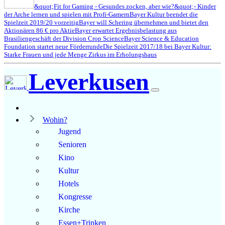
&quot;Fit for Gaming - Gesundes zocken, aber wie?&quot;- Kinder
der Arche lernen und spielen mit Profi-Gamern
Bayer Kultur beendet die
Spielzeit 2019/20 vorzeitig
Bayer will Schering übernehmen und bietet den
Aktionären 86 € pro Aktie
Bayer erwartet Ergebnisbelastung aus
Brasiliengeschäft der Division Crop Science
Bayer Science & Education
Foundation startet neue Förderrunde
Die Spielzeit 2017/18 bei Bayer Kultur:
Starke Frauen und jede Menge Zirkus im Erholungshaus
Leverkusen
Wohin?
Jugend
Senioren
Kino
Kultur
Hotels
Kongresse
Kirche
Essen+Trinken