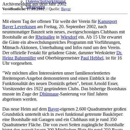
Datenschutzerklärung
Archivmeldung aus dem Jahr 2002
Sponsoren
Veröffentlicht: 17.09.2002
// Quelle:
Bayer
Mit einem Tag der offenen Tür weiht der Verein für
Kanusport
Bayer Leverkusen
am Freitag, 20. September 2002, nach
neunmonatiger Bauzeit sein neues, zweigeschossiges Clubhaus mit
Bootshalle an der
Rheinallee
in
Wiesdorf
ein. Ab 15 Uhr erwartet
die Gäste ein abwechslungsreiches Programm mit Vorführungen,
Mitmach-Aktionen, Unterhaltung und Infos rund um den Verein.
Der offizielle Festakt für geladene Gäste, darunter Werksleiter
Dr.
Heinz Bahnmüller
und Oberbürgermeister
Paul Hebbel
, ist für 16
Uhr vorgesehen.
"Wir möchten allen Interessierten unser familienorientiertes
Breitensport-Angebot demonstrieren und einen Einblick in die
Funktionalität des neuen Domizils geben", betont Arnold Esser,
Vorsitzender des 1922 gegründeten Clubs. Das bisherige Bootshaus
musste im Zuge der
Dhünnaue
-Sanierung vor fünf Jahren
abgerissen werden.
Das neue Heim auf dem
Bayer
-eigenen 2.600 Quadratmeter großen
Grundstück unterteilt sich in zwei funktional getrennte Baukörper:
eine Bootshalle mit Garagen und ein Clubhaus mit je rund 350
Quadratmeter Fläche. Die von zwei Seiten zugängliche Bootshalle
bietet den zurzeit knapp 200 Mitgliedern Platz für rund 250 Boote.