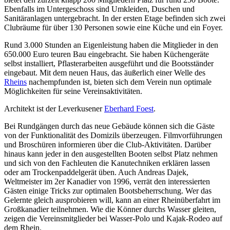
Ebenfalls im Untergeschoss sind Umkleiden, Duschen und
Sanitäranlagen untergebracht. In der ersten Etage befinden sich zwei
Clubräume für über 130 Personen sowie eine Küche und ein Foyer.
Rund 3.000 Stunden an Eigenleistung haben die Mitglieder in den
650.000 Euro teuren Bau eingebracht. Sie haben Küchengeräte
selbst installiert, Pflasterarbeiten ausgeführt und die Bootsständer
eingebaut. Mit dem neuen Haus, das äußerlich einer Welle des
Rheins
nachempfunden ist, bieten sich dem Verein nun optimale
Möglichkeiten für seine Vereinsaktivitäten.
Architekt ist der Leverkusener
Eberhard Foest
.
Bei Rundgängen durch das neue Gebäude können sich die Gäste
von der Funktionalität des Domizils überzeugen. Filmvorführungen
und Broschüren informieren über die Club-Aktivitäten. Darüber
hinaus kann jeder in den ausgestellten Booten selbst Platz nehmen
und sich von den Fachleuten die Kanutechniken erklären lassen
oder am Trockenpaddelgerät üben. Auch Andreas Dajek,
Weltmeister im 2er Kanadier von 1996, verrät den interessierten
Gästen einige Tricks zur optimalen Bootsbeherrschung. Wer das
Gelernte gleich ausprobieren will, kann an einer Rheinüberfahrt im
Großkanadier teilnehmen. Wie die Könner durchs Wasser gleiten,
zeigen die Vereinsmitglieder bei Wasser-Polo und Kajak-Rodeo auf
dem Rhein.