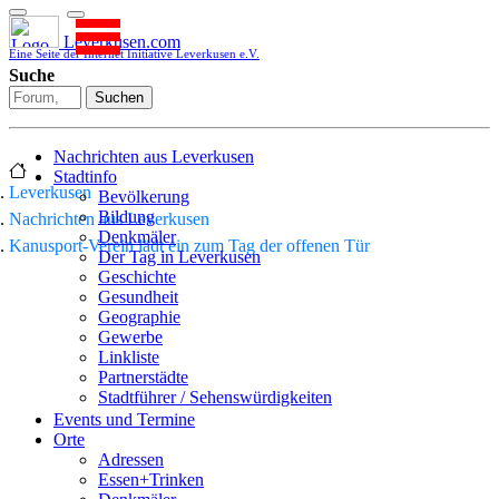
Leverkusen.com
Eine Seite der Internet Initiative Leverkusen e.V.
Suche
Suchen
Nachrichten aus Leverkusen
Stadtinfo
Leverkusen
Bevölkerung
Bildung
Nachrichten aus Leverkusen
Denkmäler
Kanusport-Verein lädt ein zum Tag der offenen Tür
Der Tag in Leverkusen
Geschichte
Gesundheit
Geographie
Gewerbe
Linkliste
Partnerstädte
Stadtführer / Sehenswürdigkeiten
Stadtplan
Events und Termine
Stadtteile
Orte
Sport
Adressen
Who is who
Essen+Trinken
Wohnen