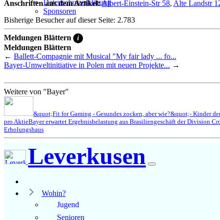
Datenschutzerklärung
Anschriften aus dem Artikel:
Albert-Einstein-Str 58
,
Alte Landstr 1
Sponsoren
Bisherige Besucher auf dieser Seite: 2.783
Meldungen Blättern
i
Meldungen Blättern
←
Ballett-Compagnie mit Musical "My fair lady ... fo...
Bayer-Umweltinitiative in Polen mit neuen Projekte...
→
Weitere von "Bayer"
&quot;Fit for Gaming - Gesundes zocken, aber wie?&quot;- Kinder der
pro Aktie
Bayer erwartet Ergebnisbelastung aus Brasiliengeschäft der Division Cr
Erholungshaus
Leverkusen
Wohin?
Jugend
Senioren