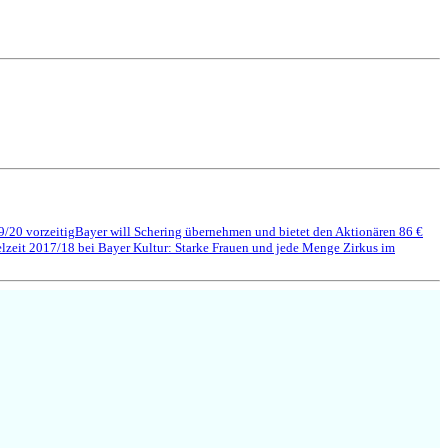
9/20 vorzeitig
Bayer will Schering übernehmen und bietet den Aktionären 86 €
elzeit 2017/18 bei Bayer Kultur: Starke Frauen und jede Menge Zirkus im