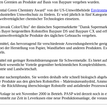
gen Gremien an Produkte auf Basis von Baypure vergeben wurden.
dential Green Chemistry Award" von der US-Umweltbehörde
Environme
dustriellen Umweltschutz zu fördern. Er wird jährlich in fünf Kategor
eltverträglicher chemischer Technologien einsetzen.
invask Color/Ultra" der dänischen Supermarktkette "Dansk Supermark
 Bayer hergestellten Rohstoffen Baypure DS und Baypure CX und erfüllt
mweltverträgliche Produkte des täglichen Gebrauchs vergeben.
mittel, das hervorragend für verschiedenste Anwendungsbereiche geeign
ei der Herstellung von Papier, Wandfarben und anderen Produkten. Es b
eln.
ittel mit geringer Remobilisierungsrate für Schwermetalle. Es bietet 
keit wesentliche Vorteile gegenüber herkömmlichen Komplexbildnern. 
strie und Landwirtschaft.
tur nachempfunden. Sie werden deshalb sehr schnell biologisch abgeba
ide Produkte aus den gleichen Rohstoffen – Maleinsäureanhydrid, Ammo
die Rückführung überschüssiger Rohstoffe und anfallender Prozesswäss
age ist seit November 2000 in Betrieb. PASP wird derzeit noch in ein
ntsteht zur Zeit in Leverkusen eine neue Produktionsanlage, die vorau