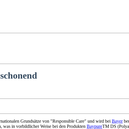
tschonend
ternationalen Grundsätze von "Responsible Care" und wird bei
Bayer
ber
, was in vorbildlicher Weise bei den Produkten
Baypure
TM DS (Polyas