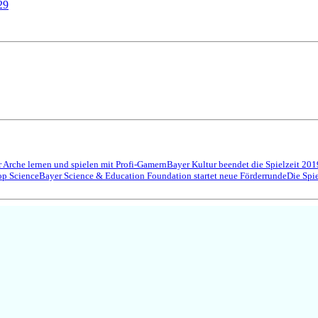
29
 Arche lernen und spielen mit Profi-Gamern
Bayer Kultur beendet die Spielzeit 201
op Science
Bayer Science & Education Foundation startet neue Förderrunde
Die Spi