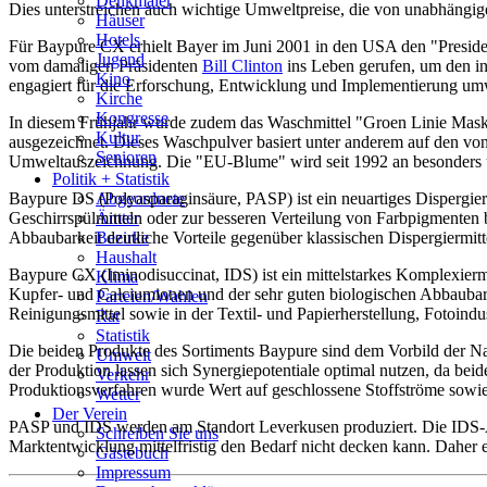
Denkmäler
Dies unterstreichen auch wichtige Umweltpreise, die von unabhängi
Häuser
Hotels
Für Baypure CX erhielt Bayer im Juni 2001 in den USA den "Presi
Jugend
vom damaligen Präsidenten
Bill Clinton
ins Leben gerufen, um den in
Kino
engagiert für die Erforschung, Entwicklung und Implementierung umw
Kirche
Kongresse
In diesem Frühjahr wurde zudem das Waschmittel "Groen Linie Mask
Kultur
ausgezeichnet. Dieses Waschpulver basiert unter anderem auf den von
Senioren
Umweltauszeichnung. Die "EU-Blume" wird seit 1992 an besonders u
Stadtführer
Politik + Statistik
Straßen
Baypure DS (Polyasparaginsäure, PASP) ist ein neuartiges Dispergier
Abgeordnete
Geschirrspülmitteln oder zur besseren Verteilung von Farbpigmenten b
Ämter
Abbaubarkeit deutliche Vorteile gegenüber klassischen Dispergiermitt
Bezirke
Haushalt
Baypure CX (Iminodisuccinat, IDS) ist ein mittelstarkes Komplexierm
Klima
Kupfer- und Calciumionen und der sehr guten biologischen Abbaubar
Parteien/Wahlen
Reinigungsmittel sowie in der Textil- und Papierherstellung, Fotoindu
Rat
Statistik
Die beiden Produkte des Sortiments Baypure sind dem Vorbild der Na
Umwelt
der Produktion lassen sich Synergiepotentiale optimal nutzen, da be
Verkehr
Produktionsverfahren wurde Wert auf geschlossene Stoffströme sowie 
Wetter
Der Verein
PASP und IDS werden am Standort Leverkusen produziert. Die IDS-Anl
Schreiben Sie uns
Marktentwicklung mittelfristig den Bedarf nicht decken kann. Daher e
Gästebuch
Impressum