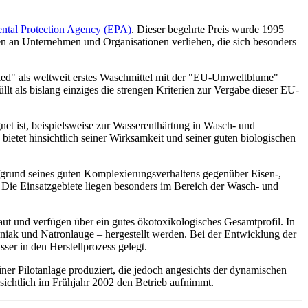
ntal Protection Agency (EPA)
. Dieser begehrte Preis wurde 1995
ien an Unternehmen und Organisationen verliehen, die sich besonders
ed" als weltweit erstes Waschmittel mit der "EU-Umweltblume"
 als bislang einziges die strengen Kriterien zur Vergabe dieser EU-
et ist, beispielsweise zur Wasserenthärtung in Wasch- und
ietet hinsichtlich seiner Wirksamkeit und seiner guten biologischen
aufgrund seines guten Komplexierungsverhaltens gegenüber Eisen-,
Die Einsatzgebiete liegen besonders im Bereich der Wasch- und
ut und verfügen über ein gutes ökotoxikologisches Gesamtprofil. In
niak und Natronlauge – hergestellt werden. Bei der Entwicklung der
er in den Herstellprozess gelegt.
er Pilotanlage produziert, die jedoch angesichts der dynamischen
ssichtlich im Frühjahr 2002 den Betrieb aufnimmt.