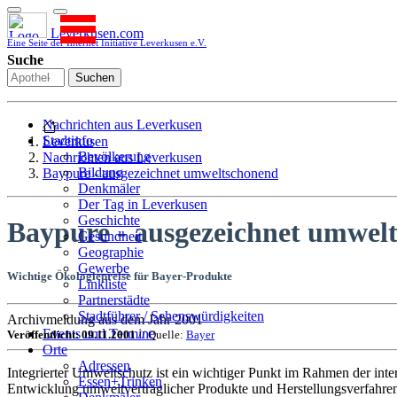
Leverkusen.com
Eine Seite der Internet Initiative Leverkusen e.V.
Suche
Suchen
Nachrichten aus Leverkusen
Stadtinfo
Leverkusen
Bevölkerung
Nachrichten aus Leverkusen
Bildung
Baypure - ausgezeichnet umweltschonend
Denkmäler
Der Tag in Leverkusen
Geschichte
Baypure - ausgezeichnet umwel
Gesundheit
Geographie
Gewerbe
Wichtige Ökologiepreise für Bayer-Produkte
Linkliste
Partnerstädte
Stadtführer / Sehenswürdigkeiten
Archivmeldung aus dem Jahr 2001
Stadtplan
Events und Termine
Veröffentlicht: 09.11.2001
// Quelle:
Bayer
Stadtteile
Orte
Sport
Adressen
Integrierter Umweltschutz ist ein wichtiger Punkt im Rahmen der in
Who is who
Essen+Trinken
Entwicklung umweltverträglicher Produkte und Herstellungsverfahren
Wohnen