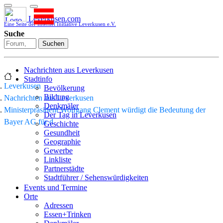
Leverkusen.com
Eine Seite der Internet Initiative Leverkusen e.V.
Suche
Suchen
Nachrichten aus Leverkusen
Stadtinfo
Leverkusen
Bevölkerung
Bildung
Nachrichten aus Leverkusen
Denkmäler
Ministerpräsident Wolfgang Clement würdigt die Bedeutung der
Der Tag in Leverkusen
Bayer AG für d
Geschichte
Gesundheit
Geographie
Gewerbe
Linkliste
Partnerstädte
Stadtführer / Sehenswürdigkeiten
Stadtplan
Events und Termine
Stadtteile
Orte
Sport
Adressen
Who is who
Essen+Trinken
Wohnen