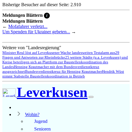
Bisherige Besucher auf dieser Seite: 2.910
Meldungen Blättern
i
Meldungen Blättern
←
Mofafahrer verletzt...
Um Spenden für Ukrainer gebeten...
→
Weitere von "Landesregierung"
Minister Reul löst auf Leverkusener Wache landesweiten Testalarm aus
29
Fragen und Antworten zur Rheinbrücke
25 weitere Städte (u.a. Leverkusen) und
Kreise beteiligen sich an Plattform zur Baustellenkoordination des
Landes
Henning Krautmacher mit dem Bundesverdienstkreuz
ausgezeichnet
Bundesverdienstkreuz für Henning Krautmacher
Hendrik Wüst
nimmt Stabstelle Baustellenkoordination in Betrieb
Leverkusen
Wohin?
Jugend
Senioren