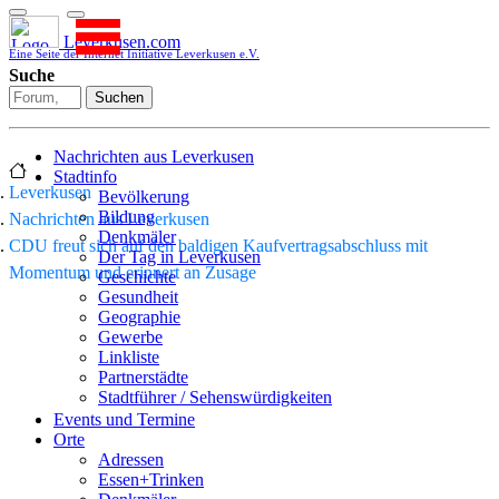
Leverkusen.com
Eine Seite der Internet Initiative Leverkusen e.V.
Suche
Suchen
Nachrichten aus Leverkusen
Stadtinfo
Leverkusen
Bevölkerung
Bildung
Nachrichten aus Leverkusen
Denkmäler
CDU freut sich auf den baldigen Kaufvertragsabschluss mit
Der Tag in Leverkusen
Momentum und erinnert an Zusage
Geschichte
Gesundheit
Geographie
Gewerbe
Linkliste
Partnerstädte
Stadtführer / Sehenswürdigkeiten
Stadtplan
Events und Termine
Stadtteile
Orte
Sport
Adressen
Who is who
Essen+Trinken
Wohnen