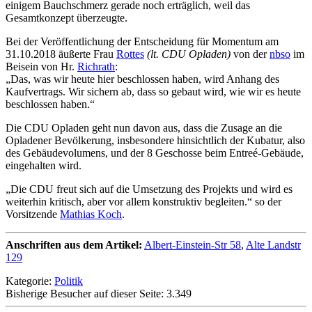
einigem Bauchschmerz gerade noch erträglich, weil das
Gesamtkonzept überzeugte.
Bei der Veröffentlichung der Entscheidung für Momentum am
31.10.2018 äußerte Frau
Rottes
(lt. CDU Opladen)
von der
nbso
im
Beisein von Hr.
Richrath
:
„Das, was wir heute hier beschlossen haben, wird Anhang des
Kaufvertrags. Wir sichern ab, dass so gebaut wird, wie wir es heute
beschlossen haben.“
Die CDU Opladen geht nun davon aus, dass die Zusage an die
Opladener Bevölkerung, insbesondere hinsichtlich der Kubatur, also
des Gebäudevolumens, und der 8 Geschosse beim Entreé-Gebäude,
eingehalten wird.
„Die CDU freut sich auf die Umsetzung des Projekts und wird es
weiterhin kritisch, aber vor allem konstruktiv begleiten.“ so der
Vorsitzende
Mathias Koch
.
Anschriften aus dem Artikel:
Albert-Einstein-Str 58
,
Alte Landstr
129
Kategorie:
Politik
Bisherige Besucher auf dieser Seite: 3.349