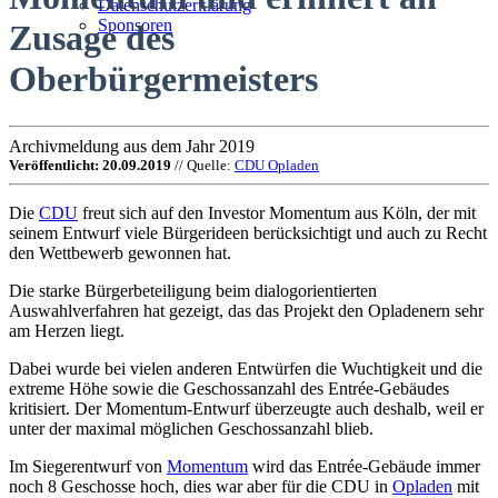
Datenschutzerklärung
Sponsoren
Zusage des
Oberbürgermeisters
Archivmeldung aus dem Jahr 2019
Veröffentlicht: 20.09.2019
// Quelle:
CDU Opladen
Die
CDU
freut sich auf den Investor Momentum aus Köln, der mit
seinem Entwurf viele Bürgerideen berücksichtigt und auch zu Recht
den Wettbewerb gewonnen hat.
Die starke Bürgerbeteiligung beim dialogorientierten
Auswahlverfahren hat gezeigt, das das Projekt den Opladenern sehr
am Herzen liegt.
Dabei wurde bei vielen anderen Entwürfen die Wuchtigkeit und die
extreme Höhe sowie die Geschossanzahl des Entrée-Gebäudes
kritisiert. Der Momentum-Entwurf überzeugte auch deshalb, weil er
unter der maximal möglichen Geschossanzahl blieb.
Im Siegerentwurf von
Momentum
wird das Entrée-Gebäude immer
noch 8 Geschosse hoch, dies war aber für die CDU in
Opladen
mit