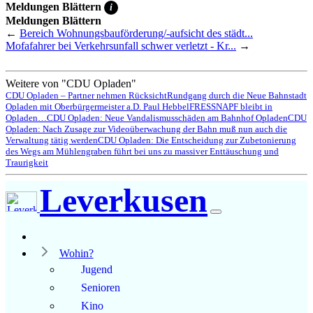
Meldungen Blättern
i
Meldungen Blättern
←
Bereich Wohnungsbauförderung/-aufsicht des städt...
Mofafahrer bei Verkehrsunfall schwer verletzt - Kr...
→
Weitere von "CDU Opladen"
CDU Opladen – Partner nehmen Rücksicht
Rundgang durch die Neue Bahnstadt
Opladen mit Oberbürgermeister a.D. Paul Hebbel
FRESSNAPF bleibt in
Opladen…
CDU Opladen: Neue Vandalismusschäden am Bahnhof Opladen
CDU
Opladen: Nach Zusage zur Videoüberwachung der Bahn muß nun auch die
Verwaltung tätig werden
CDU Opladen: Die Entscheidung zur Zubetonierung
des Wegs am Mühlengraben führt bei uns zu massiver Enttäuschung und
Traurigkeit
Leverkusen
Wohin?
Jugend
Senioren
Kino