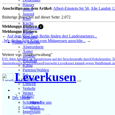
Denkmäler
Häuser
Anschriften aus dem Artikel:
Albert-Einstein-Str 58
,
Alte Landstr 1
Hotels
Jugend
Bisherige Besucher auf dieser Seite: 2.072
Kino
Kirche
Meldungen Blättern
i
Kongresse
Meldungen Blättern
Kultur
←
Auf dem Weg nach Berlin finden drei Landesmeisters...
Senioren
„Wir dürfen kein Kind vom Mittagessen ausschlie...
→
Stadtführer
Politik + Statistik
Straßen
Abgeordnete
Ämter
Weitere von "Stadtverwaltung"
Bezirke
EVL führt Arbeiten an Stromleitung auf der Stixchesstraße durch
Verkehrsinfos: T
Haushalt
Antrittsbesuch in Leverkusen
Feuerwehr Leverkusen kämpft gegen Waldbrände in
Klima
Parteien/Wahlen
Leverkusen
Rat
Statistik
Umwelt
Verkehr
Wetter
Wohin?
Der Verein
Jugend
Schreiben Sie uns
Gästebuch
Senioren
Impressum