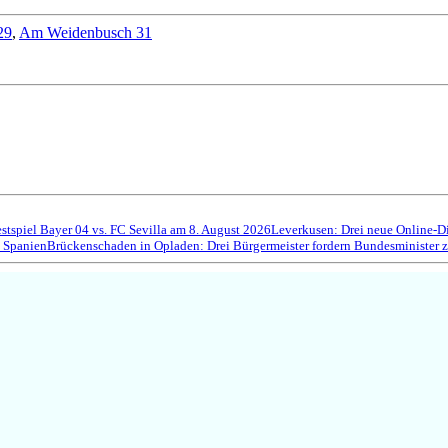
29
,
Am Weidenbusch 31
estspiel Bayer 04 vs. FC Sevilla am 8. August 2026
Leverkusen: Drei neue Online-D
 Spanien
Brückenschaden in Opladen: Drei Bürgermeister fordern Bundesminister 