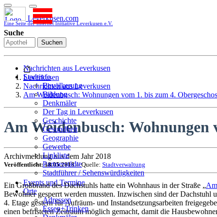
Leverkusen.com
Eine Seite der Internet Initiative Leverkusen e.V.
Suche
Suchen
Nachrichten aus Leverkusen
Stadtinfo
Leverkusen
Bevölkerung
Nachrichten aus Leverkusen
Bildung
Am Weidenbusch: Wohnungen vom 1. bis zum 4. Obergeschoss
Denkmäler
Der Tag in Leverkusen
Geschichte
Am Weidenbusch: Wohnungen vom
Gesundheit
Geographie
Gewerbe
Linkliste
Archivmeldung aus dem Jahr 2018
Partnerstädte
Veröffentlicht: 18.05.2018
// Quelle:
Stadtverwaltung
Stadtführer / Sehenswürdigkeiten
Stadtplan
Events und Termine
Ein Großbrand des Dachstuhls hatte ein Wohnhaus in der Straße „
Am
Stadtteile
Orte
Bewohner gesperrt werden mussten. Inzwischen sind der Dachstuhl un
Sport
Adressen
4. Etage gestern für Aufräum- und Instandsetzungsarbeiten freigege
Who is who
Essen+Trinken
einen befristeten Zeitraum möglich gemacht, damit die Hausbewohner
Wohnen