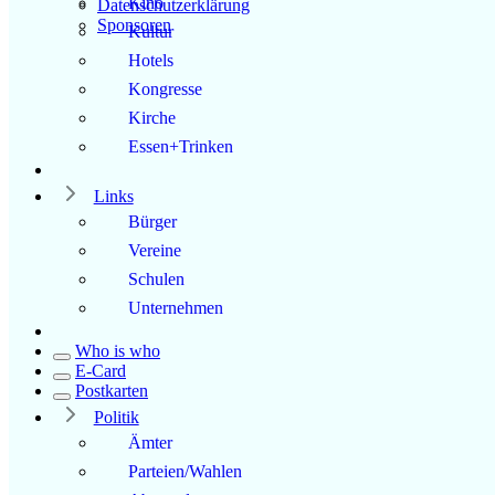
Kino
Datenschutzerklärung
Sponsoren
Kultur
Hotels
Kongresse
Kirche
Essen+Trinken
Links
Bürger
Vereine
Schulen
Unternehmen
Who is who
E-Card
Postkarten
Politik
Ämter
Parteien/Wahlen