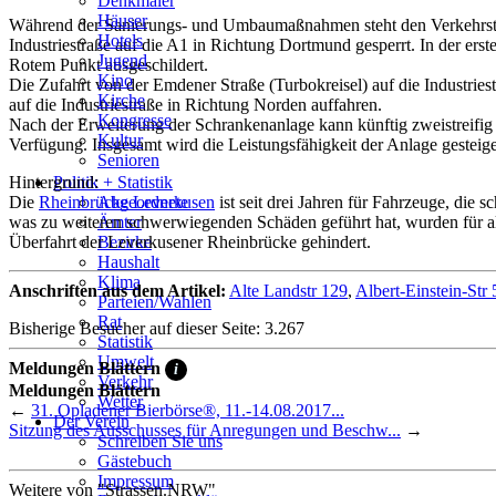
Denkmäler
Häuser
Während der Sanierungs- und Umbaumaßnahmen steht den Verkehrsteiln
Hotels
Industriestraße auf die A1 in Richtung Dortmund gesperrt. In der ers
Jugend
Rotem Punkt ausgeschildert.
Kino
Die Zufahrt von der Emdener Straße (Turbokreisel) auf die Industri
Kirche
auf die Industriestraße in Richtung Norden auffahren.
Kongresse
Nach der Erweiterung der Schrankenanlage kann künftig zweistreifig
Kultur
Verfügung. Insgesamt wird die Leistungsfähigkeit der Anlage gesteiger
Senioren
Stadtführer
Hintergrund:
Politik + Statistik
Straßen
Die
Rheinbrücke Leverkusen
ist seit drei Jahren für Fahrzeuge, die
Abgeordnete
was zu weiteren schwerwiegenden Schäden geführt hat, wurden für 
Ämter
Überfahrt der Leverkusener Rheinbrücke gehindert.
Bezirke
Haushalt
Klima
Anschriften aus dem Artikel:
Alte Landstr 129
,
Albert-Einstein-Str 
Parteien/Wahlen
Rat
Bisherige Besucher auf dieser Seite: 3.267
Statistik
Umwelt
Meldungen Blättern
i
Verkehr
Meldungen Blättern
Wetter
←
31. Opladener Bierbörse®, 11.-14.08.2017...
Der Verein
Sitzung des Ausschusses für Anregungen und Beschw...
→
Schreiben Sie uns
Gästebuch
Impressum
Weitere von "Strassen.NRW"