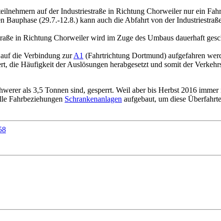
ehmern auf der Industriestraße in Richtung Chorweiler nur ein Fahrs
ten Bauphase (29.7.-12.8.) kann auch die Abfahrt von der Industriestra
estraße in Richtung Chorweiler wird im Zuge des Umbaus dauerhaft ges
 auf die Verbindung zur
A1
(Fahrtrichtung Dortmund) aufgefahren werde
t, die Häufigkeit der Auslösungen herabgesetzt und somit der Verkehrsf
 schwerer als 3,5 Tonnen sind, gesperrt. Weil aber bis Herbst 2016 imme
alle Fahrbeziehungen
Schrankenanlagen
aufgebaut, um diese Überfahrt
58