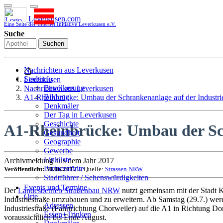
Leverkusen.com
Eine Seite der Internet Initiative Leverkusen e.V.
Suche
Suchen
Nachrichten aus Leverkusen
Stadtinfo
Leverkusen
Bevölkerung
Nachrichten aus Leverkusen
Bildung
A1-Rheinbrücke: Umbau der Schrankenanlage auf der Industri
Denkmäler
Der Tag in Leverkusen
Geschichte
A1-Rheinbrücke: Umbau der Sch
Gesundheit
Geographie
Gewerbe
Linkliste
Archivmeldung aus dem Jahr 2017
Partnerstädte
Veröffentlicht: 30.06.2017
// Quelle:
Strassen.NRW
Stadtführer / Sehenswürdigkeiten
Stadtplan
Events und Termine
Der
Landesbetrieb Straßenbau NRW
nutzt gemeinsam mit der Stadt 
Stadtteile
Orte
Industriestraße umzubauen und zu erweitern. Ab Samstag (29.7.) wer
Sport
Adressen
Industriestraße (Fahrtrichtung Chorweiler) auf die A1 in Richtung D
Who is who
Essen+Trinken
voraussichtlich bis Ende August.
Wohnen