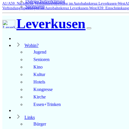
Datenschutzerklärung
A1/A59: Nächtliche Verbindungssperrung im Autobahnkreuz Leverkusen-West
A1
Sponsoren
Verbindungssperrungen im Autobahnkreuz Leverkusen-West
A59: Einschränkung
Leverkusen
Wohin?
Jugend
Senioren
Kino
Kultur
Hotels
Kongresse
Kirche
Essen+Trinken
Links
Bürger