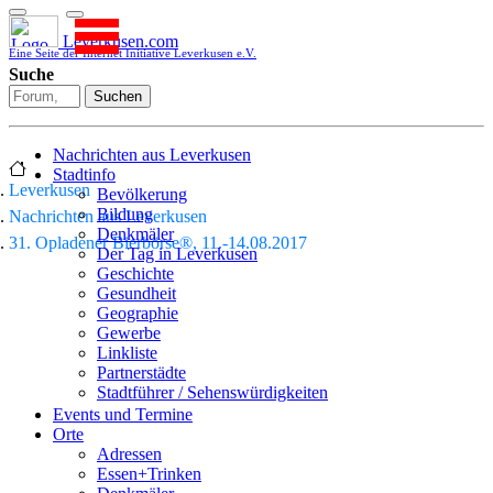
Leverkusen.com
Eine Seite der Internet Initiative Leverkusen e.V.
Suche
Suchen
Nachrichten aus Leverkusen
Stadtinfo
Leverkusen
Bevölkerung
Bildung
Nachrichten aus Leverkusen
Denkmäler
31. Opladener Bierbörse®, 11.-14.08.2017
Der Tag in Leverkusen
Geschichte
Gesundheit
Geographie
Gewerbe
Linkliste
Partnerstädte
Stadtführer / Sehenswürdigkeiten
Stadtplan
Events und Termine
Stadtteile
Orte
Sport
Adressen
Who is who
Essen+Trinken
Wohnen