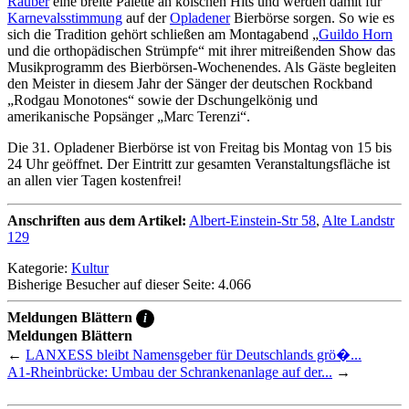
Räuber
eine breite Palette an kölschen Hits und werden damit für
Karnevalsstimmung
auf der
Opladener
Bierbörse sorgen. So wie es
sich die Tradition gehört schließen am Montagabend „
Guildo Horn
und die orthopädischen Strümpfe“ mit ihrer mitreißenden Show das
Musikprogramm des Bierbörsen-Wochenendes. Als Gäste begleiten
den Meister in diesem Jahr der Sänger der deutschen Rockband
„Rodgau Monotones“ sowie der Dschungelkönig und
amerikanische Popsänger „Marc Terenzi“.
Die 31. Opladener Bierbörse ist von Freitag bis Montag von 15 bis
24 Uhr geöffnet. Der Eintritt zur gesamten Veranstaltungsfläche ist
an allen vier Tagen kostenfrei!
Anschriften aus dem Artikel:
Albert-Einstein-Str 58
,
Alte Landstr
129
Kategorie:
Kultur
Bisherige Besucher auf dieser Seite: 4.066
Meldungen Blättern
i
Meldungen Blättern
←
LANXESS bleibt Namensgeber für Deutschlands grö�...
A1-Rheinbrücke: Umbau der Schrankenanlage auf der...
→