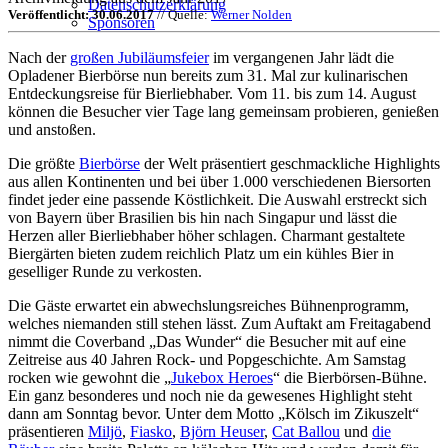
Datenschutzerklärung
Veröffentlicht: 30.06.2017
// Quelle:
Werner Nolden
Sponsoren
Nach der
großen Jubiläumsfeier
im vergangenen Jahr lädt die
Opladener Bierbörse nun bereits zum 31. Mal zur kulinarischen
Entdeckungsreise für Bierliebhaber. Vom 11. bis zum 14. August
können die Besucher vier Tage lang gemeinsam probieren, genießen
und anstoßen.
Die größte
Bierbörse
der Welt präsentiert geschmackliche Highlights
aus allen Kontinenten und bei über 1.000 verschiedenen Biersorten
findet jeder eine passende Köstlichkeit. Die Auswahl erstreckt sich
von Bayern über Brasilien bis hin nach Singapur und lässt die
Herzen aller Bierliebhaber höher schlagen. Charmant gestaltete
Biergärten bieten zudem reichlich Platz um ein kühles Bier in
geselliger Runde zu verkosten.
Die Gäste erwartet ein abwechslungsreiches Bühnenprogramm,
welches niemanden still stehen lässt. Zum Auftakt am Freitagabend
nimmt die Coverband „Das Wunder“ die Besucher mit auf eine
Zeitreise aus 40 Jahren Rock- und Popgeschichte. Am Samstag
rocken wie gewohnt die „
Jukebox Heroes
“ die Bierbörsen-Bühne.
Ein ganz besonderes und noch nie da gewesenes Highlight steht
dann am Sonntag bevor. Unter dem Motto „Kölsch im Zikuszelt“
präsentieren
Miljö
,
Fiasko
,
Björn Heuser
,
Cat Ballou
und
die