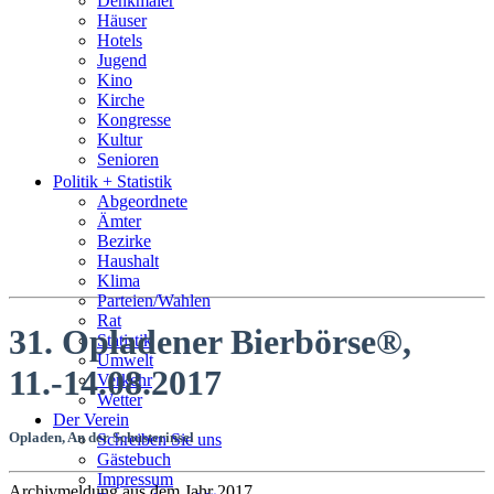
Denkmäler
Häuser
Hotels
Jugend
Kino
Kirche
Kongresse
Kultur
Senioren
Stadtführer
Politik + Statistik
Straßen
Abgeordnete
Ämter
Bezirke
Haushalt
Klima
Parteien/Wahlen
Rat
31. Opladener Bierbörse®,
Statistik
Umwelt
11.-14.08.2017
Verkehr
Wetter
Der Verein
Opladen, An der Schusterinsel
Schreiben Sie uns
Gästebuch
Impressum
Archivmeldung aus dem Jahr 2017