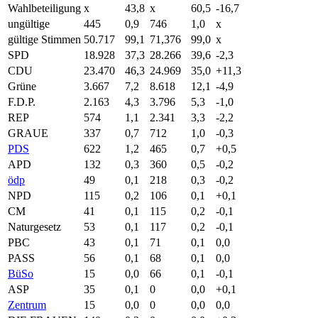
Wahlbeteiligung
x
43,8
x
60,5
-16,7
ungültige
445
0,9
746
1,0
x
gültige Stimmen
50.717
99,1
71,376
99,0
x
SPD
18.928
37,3
28.266
39,6
-2,3
CDU
23.470
46,3
24.969
35,0
+11,3
Grüne
3.667
7,2
8.618
12,1
-4,9
F.D.P.
2.163
4,3
3.796
5,3
-1,0
REP
574
1,1
2.341
3,3
-2,2
GRAUE
337
0,7
712
1,0
-0,3
PDS
622
1,2
465
0,7
+0,5
APD
132
0,3
360
0,5
-0,2
ödp
49
0,1
218
0,3
-0,2
NPD
115
0,2
106
0,1
+0,1
CM
41
0,1
115
0,2
-0,1
Naturgesetz
53
0,1
117
0,2
-0,1
PBC
43
0,1
71
0,1
0,0
PASS
56
0,1
68
0,1
0,0
BüSo
15
0,0
66
0,1
-0,1
ASP
35
0,1
0
0,0
+0,1
Zentrum
15
0,0
0
0,0
0,0