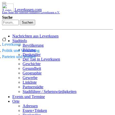
Leverkusen.com
Eine Seite der Internet Initiative Leverkusen e.V.
Suche
Suchen
Nachrichten aus Leverkusen
Stadtinfo
Leverkusen
Bevölkerung
Bildung
Politik und Verwaltung
Denkmäler
Parteien und Wahlen
Der Tag in Leverkusen
Geschichte
Gesundheit
Geographie
Gewerbe
Linkliste
Partnerstädte
Stadtführer / Sehenswürdigkeiten
Stadtplan
Events und Termine
Stadtteile
Orte
Sport
Adressen
Who is who
Essen+Trinken
Wohnen