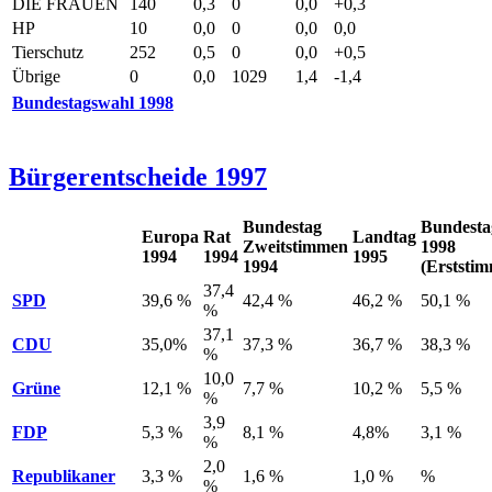
DIE FRAUEN
140
0,3
0
0,0
+0,3
HP
10
0,0
0
0,0
0,0
Tierschutz
252
0,5
0
0,0
+0,5
Übrige
0
0,0
1029
1,4
-1,4
Bundestagswahl 1998
Bürgerentscheide 1997
Bundestag
Bundesta
Europa
Rat
Landtag
Zweitstimmen
1998
1994
1994
1995
1994
(Erststi
37,4
SPD
39,6 %
42,4 %
46,2 %
50,1 %
%
37,1
CDU
35,0%
37,3 %
36,7 %
38,3 %
%
10,0
Grüne
12,1 %
7,7 %
10,2 %
5,5 %
%
3,9
FDP
5,3 %
8,1 %
4,8%
3,1 %
%
2,0
Republikaner
3,3 %
1,6 %
1,0 %
%
%