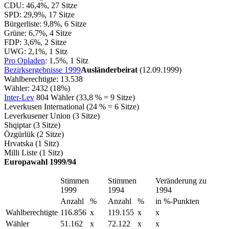
CDU: 46,4%, 27 Sitze
SPD: 29,9%, 17 Sitze
Bürgerliste: 9,8%, 6 Sitze
Grüne: 6,7%, 4 Sitze
FDP: 3,6%, 2 Sitze
UWG: 2,1%, 1 Sitz
Pro Opladen
: 1,5%, 1 Sitz
Bezirksergebnisse 1999
Ausländerbeirat
(12.09.1999)
Wahlberechtigte: 13.538
Wähler: 2432 (18%)
Inter-Lev
804 Wähler (33,8 % = 9 Sitze)
Leverkusen International (24 % = 6 Sitze)
Leverkusener Union (3 Sitze)
Shqiptar (3 Sitze)
Özgürlük (2 Sitze)
Hrvatska (1 Sitz)
Milli Liste (1 Sitz)
Europawahl 1999/94
Stimmen
Stimmen
Veränderung zu
1999
1994
1994
Anzahl
%
Anzahl
%
in %-Punkten
Wahlberechtigte
116.856
x
119.155
x
x
Wähler
51.162
x
72.122
x
x