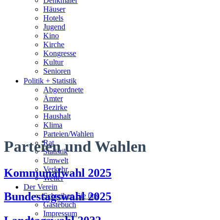
Denkmäler
Häuser
Hotels
Jugend
Kino
Kirche
Kongresse
Kultur
Senioren
Stadtführer
Politik + Statistik
Straßen
Abgeordnete
Ämter
Bezirke
Haushalt
Klima
Parteien/Wahlen
Parteien und Wahlen
Rat
Statistik
Umwelt
Verkehr
Kommunalwahl 2025
Wetter
Der Verein
Bundestagswahl 2025
Schreiben Sie uns
Gästebuch
Impressum