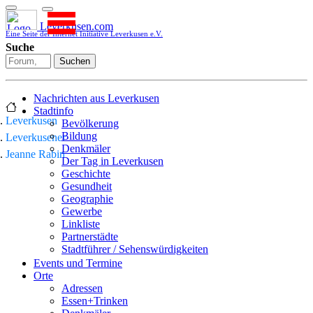
Leverkusen.com
Eine Seite der Internet Initiative Leverkusen e.V.
Suche
Suchen
Nachrichten aus Leverkusen
Stadtinfo
Leverkusen
Bevölkerung
Bildung
Leverkusener
Denkmäler
Jeanne Rabin
Der Tag in Leverkusen
Geschichte
Gesundheit
Geographie
Gewerbe
Linkliste
Partnerstädte
Stadtführer / Sehenswürdigkeiten
Stadtplan
Events und Termine
Stadtteile
Orte
Sport
Adressen
Who is who
Essen+Trinken
Wohnen