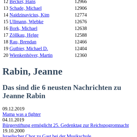
12
Becker, Hans
12966
13
Schade, Michael
12906
14
Naidzinavicius, Kim
12774
15
Ullmann, Wiebke
12676
16
Bork, Michael
12638
17
Zöllkau, Helge
12588
18
Rau, Brendan
12466
19
Gutbier, Michael D.
12404
20
Wienkenhöver, Martin
12360
Rabin, Jeanne
Das sind die 6 neusten Nachrichten zu
Jeanne Rabin
09.12.2019
Mama was a fighter
04.11.2019
Bürgerstiftung ermöglicht 25. Gedenktag zur Reichspogromnacht
19.10.2000
Israelischer Chor zu Gast bei der Musikschule