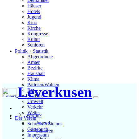
Denkmäler
Häuser
Hotels
Jugend
Kino
Kirche
Kongresse
Kultur
Senioren
Stadtführer
Politik + Statistik
Straßen
Abgeordnete
Ämter
Bezirke
Haushalt
Klima
Parteien/Wahlen
Leverkusen
Rat
Statistik
Umwelt
Verkehr
Wetter
Wohin?
Der Verein
Jugend
Schreiben Sie uns
Gästebuch
Senioren
Impressum
Kino