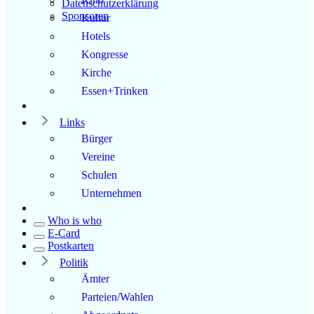
Datenschutzerklärung
Sponsoren
Kultur
Hotels
Kongresse
Kirche
Essen+Trinken
Links
Bürger
Vereine
Schulen
Unternehmen
Who is who
E-Card
Postkarten
Politik
Ämter
Parteien/Wahlen