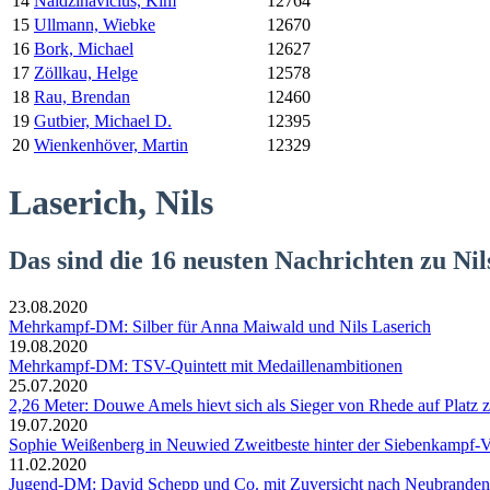
14
Naidzinavicius, Kim
12764
15
Ullmann, Wiebke
12670
16
Bork, Michael
12627
17
Zöllkau, Helge
12578
18
Rau, Brendan
12460
19
Gutbier, Michael D.
12395
20
Wienkenhöver, Martin
12329
Laserich, Nils
Das sind die 16 neusten Nachrichten zu Nil
23.08.2020
Mehrkampf-DM: Silber für Anna Maiwald und Nils Laserich
19.08.2020
Mehrkampf-DM: TSV-Quintett mit Medaillenambitionen
25.07.2020
2,26 Meter: Douwe Amels hievt sich als Sieger von Rhede auf Platz 
19.07.2020
Sophie Weißenberg in Neuwied Zweitbeste hinter der Siebenkampf-V
11.02.2020
Jugend-DM: David Schepp und Co. mit Zuversicht nach Neubrande