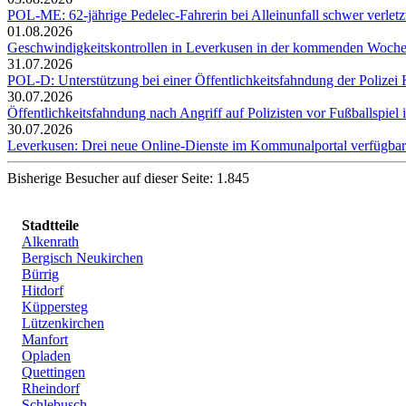
POL-ME: 62-jährige Pedelec-Fahrerin bei Alleinunfall schwer verletz
01.08.2026
Geschwindigkeitskontrollen in Leverkusen in der kommenden Woch
31.07.2026
POL-D: Unterstützung bei einer Öffentlichkeitsfahndung der Polizei Kö
30.07.2026
Öffentlichkeitsfahndung nach Angriff auf Polizisten vor Fußballspiel i
30.07.2026
Leverkusen: Drei neue Online-Dienste im Kommunalportal verfügbar
Bisherige Besucher auf dieser Seite: 1.845
Stadtteile
Alkenrath
Bergisch Neukirchen
Bürrig
Hitdorf
Küppersteg
Lützenkirchen
Manfort
Opladen
Quettingen
Rheindorf
Schlebusch