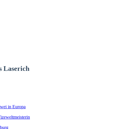
s Laserich
zwei in Europa
izeweltmeisterin
nburg