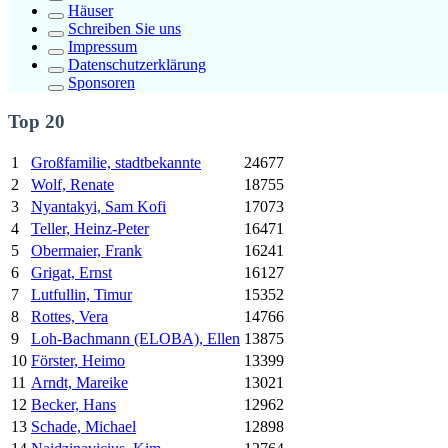
Häuser
Schreiben Sie uns
Impressum
Datenschutzerklärung
Sponsoren
Top 20
1
Großfamilie, stadtbekannte
24677
2
Wolf, Renate
18755
3
Nyantakyi, Sam Kofi
17073
4
Teller, Heinz-Peter
16471
5
Obermaier, Frank
16241
6
Grigat, Ernst
16127
7
Lutfullin, Timur
15352
8
Rottes, Vera
14766
9
Loh-Bachmann (ELOBA), Ellen
13875
10
Förster, Heimo
13399
11
Arndt, Mareike
13021
12
Becker, Hans
12962
13
Schade, Michael
12898