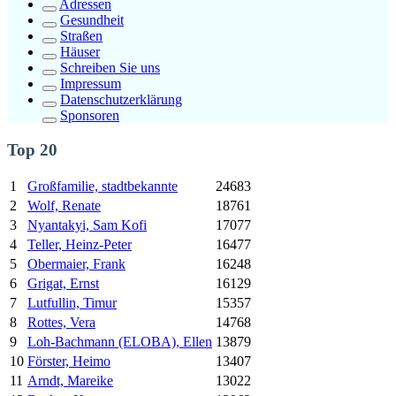
Adressen
Gesundheit
Straßen
Häuser
Schreiben Sie uns
Impressum
Datenschutzerklärung
Sponsoren
Top 20
1
Großfamilie, stadtbekannte
24683
2
Wolf, Renate
18761
3
Nyantakyi, Sam Kofi
17077
4
Teller, Heinz-Peter
16477
5
Obermaier, Frank
16248
6
Grigat, Ernst
16129
7
Lutfullin, Timur
15357
8
Rottes, Vera
14768
9
Loh-Bachmann (ELOBA), Ellen
13879
10
Förster, Heimo
13407
11
Arndt, Mareike
13022