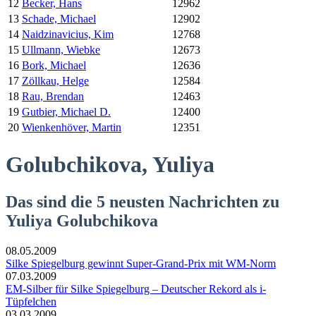
12
Becker, Hans
12962
13
Schade, Michael
12902
14
Naidzinavicius, Kim
12768
15
Ullmann, Wiebke
12673
16
Bork, Michael
12636
17
Zöllkau, Helge
12584
18
Rau, Brendan
12463
19
Gutbier, Michael D.
12400
20
Wienkenhöver, Martin
12351
Golubchikova, Yuliya
Das sind die 5 neusten Nachrichten zu
Yuliya Golubchikova
08.05.2009
Silke Spiegelburg gewinnt Super-Grand-Prix mit WM-Norm
07.03.2009
EM-Silber für Silke Spiegelburg – Deutscher Rekord als i-
Tüpfelchen
03.03.2009