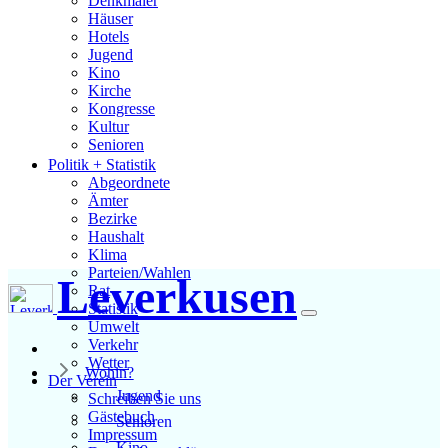
Denkmäler
Häuser
Hotels
Jugend
Kino
Kirche
Kongresse
Kultur
Senioren
Stadtführer
Politik + Statistik
Straßen
Abgeordnete
Ämter
Bezirke
Haushalt
Klima
Parteien/Wahlen
Leverkusen
Rat
Statistik
Umwelt
Verkehr
Wetter
Wohin?
Der Verein
Jugend
Schreiben Sie uns
Gästebuch
Senioren
Impressum
Kino