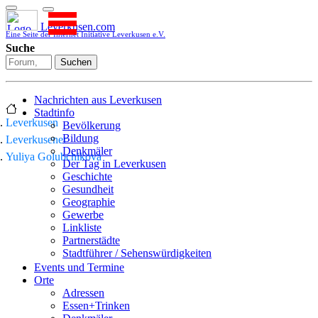
Leverkusen.com
Eine Seite der Internet Initiative Leverkusen e.V.
Suche
Suchen
Nachrichten aus Leverkusen
Stadtinfo
Leverkusen
Bevölkerung
Bildung
Leverkusener
Denkmäler
Yuliya Golubchikova
Der Tag in Leverkusen
Geschichte
Gesundheit
Geographie
Gewerbe
Linkliste
Partnerstädte
Stadtführer / Sehenswürdigkeiten
Stadtplan
Events und Termine
Stadtteile
Orte
Sport
Adressen
Who is who
Essen+Trinken
Wohnen