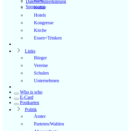
Datenschutzerklärung
Sponsoren
Kultur
Hotels
Kongresse
Kirche
Essen+Trinken
Links
Bürger
Vereine
Schulen
Unternehmen
Who is who
E-Card
Postkarten
Politik
Ämter
Parteien/Wahlen