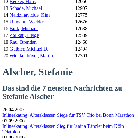
12
Becker, Hans
12966
13
Schade, Michael
12907
14
Naidzinavicius, Kim
12775
15
Ullmann, Wiebke
12676
16
Bork, Michael
12638
17
Zöllkau, Helge
12589
18
Rau, Brendan
12468
19
Gutbier, Michael D.
12404
20
Wienkenhöver, Martin
12361
Alscher, Stefanie
Das sind die 7 neusten Nachrichten zu
Stefanie Alscher
26.04.2007
Inlineskating: Altersklassen-Siege für TSV-Trio bei Bonn-Marathon
05.09.2006
Inlineskating: Altersklassen-Sieg für Janina Tänzler beim Köln-
Triathlon
03.06.2006