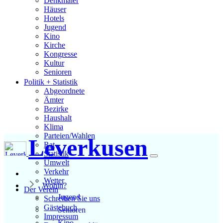
Denkmäler
Häuser
Hotels
Jugend
Kino
Kirche
Kongresse
Kultur
Senioren
Stadtführer
Politik + Statistik
Straßen
Abgeordnete
Ämter
Bezirke
Haushalt
Klima
Parteien/Wahlen
Leverkusen
Rat
Statistik
Umwelt
Verkehr
Wetter
Wohin?
Der Verein
Jugend
Schreiben Sie uns
Gästebuch
Senioren
Impressum
Kino