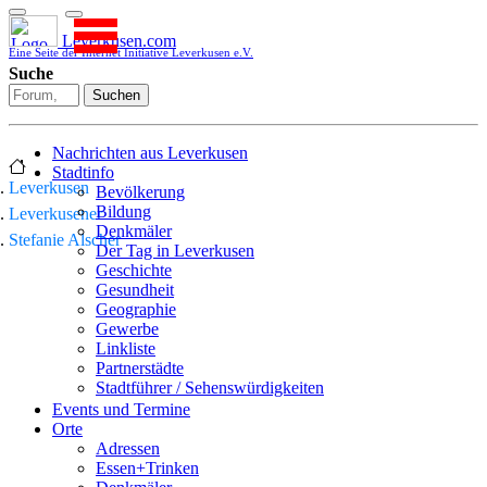
Leverkusen.com
Eine Seite der Internet Initiative Leverkusen e.V.
Suche
Suchen
Nachrichten aus Leverkusen
Stadtinfo
Leverkusen
Bevölkerung
Bildung
Leverkusener
Denkmäler
Stefanie Alscher
Der Tag in Leverkusen
Geschichte
Gesundheit
Geographie
Gewerbe
Linkliste
Partnerstädte
Stadtführer / Sehenswürdigkeiten
Stadtplan
Events und Termine
Stadtteile
Orte
Sport
Adressen
Who is who
Essen+Trinken
Wohnen