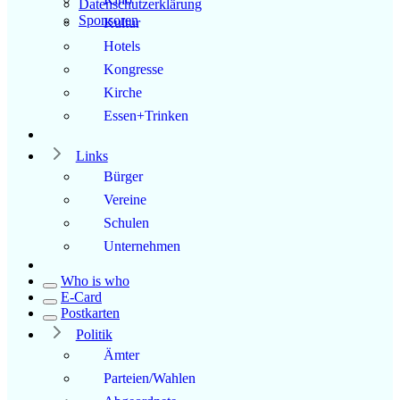
Datenschutzerklärung
Sponsoren
Kultur
Hotels
Kongresse
Kirche
Essen+Trinken
Links
Bürger
Vereine
Schulen
Unternehmen
Who is who
E-Card
Postkarten
Politik
Ämter
Parteien/Wahlen