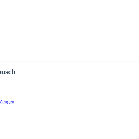
busch
e
t Zeugen
e
e
e