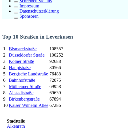
Schreiben Sie uns
Impressum
Datenschutzerklärung
Sponsoren
Top 10 Straßen in Leverkusen
1
Bismarckstraße
108557
2
Düsseldorfer Straße
100252
3
Kölner Straße
92688
4
Hauptstraße
80566
5
Bergische Landstraße
76488
6
Bahnhofstraße
72075
7
Mülheimer Straße
69958
8
Altstadtstraße
69639
9
Birkenbergstraße
67894
10
Kaiser-Wilhelm-Allee
67286
Stadtteile
Alkenrath