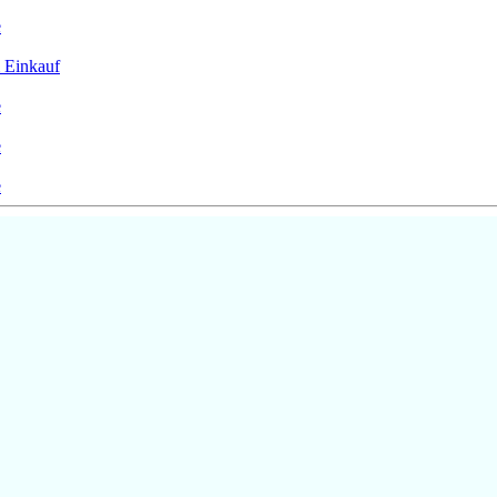
e
 Einkauf
e
e
e