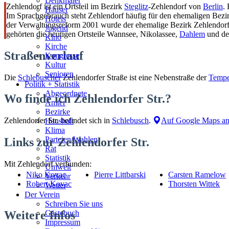
Denkmäler
Zehlendorf ist ein Ortsteil im Bezirk
Steglitz
-Zehlendorf von
Berlin
.
Häuser
Im Sprachgebrauch steht Zehlendorf häufig für den ehemaligen Bezir
Hotels
der Verwaltungsreform 2001 wurde der ehemalige Bezirk Zehlendorf 
Jugend
gehörten die heutigen Ortsteile Wannsee, Nikolassee,
Dahlem
und de
Kino
Kirche
Straßenverlauf
Kongresse
Kultur
Senioren
Die
Schlebuscher
Zehlendorfer Straße ist eine Nebenstraße der
Tempe
Stadtführer
Politik + Statistik
Straßen
Abgeordnete
Wo finde ich Zehlendorfer Str.?
Ämter
Bezirke
Zehlendorfer Str. befindet sich in
Schlebusch
.
Auf Google Maps an
Haushalt
Klima
Parteien/Wahlen
Links zur Zehlendorfer Str.
Rat
Statistik
Mit Zehlendorf verbunden:
Umwelt
Niko Kovac
Pierre Littbarski
Carsten Ramelow
Verkehr
Robert Kovac
Thorsten Wittek
Wetter
Der Verein
Schreiben Sie uns
Gästebuch
Weitere Infos
Impressum