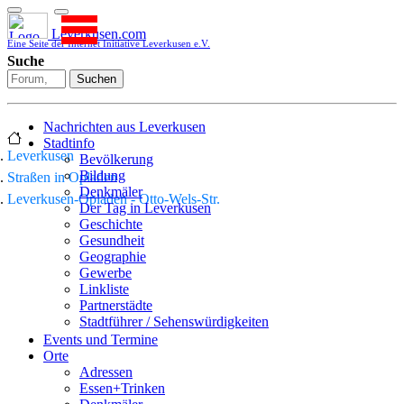
Leverkusen.com
Eine Seite der Internet Initiative Leverkusen e.V.
Suche
Suchen
Nachrichten aus Leverkusen
Stadtinfo
Leverkusen
Bevölkerung
Bildung
Straßen in Opladen
Denkmäler
Leverkusen-Opladen - Otto-Wels-Str.
Der Tag in Leverkusen
Geschichte
Gesundheit
Geographie
Gewerbe
Linkliste
Partnerstädte
Stadtführer / Sehenswürdigkeiten
Stadtplan
Events und Termine
Stadtteile
Orte
Sport
Adressen
Who is who
Essen+Trinken
Wohnen