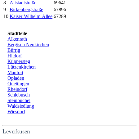
8
Altstadtstraße
69641
9
Birkenbergstraße
67896
10
Kaiser-Wilhelm-Allee
67289
Stadtteile
Alkenrath
Bergisch Neukirchen
Bürrig
Hitdorf
Küppersteg
Lützenkirchen
Manfort
Opladen
Quettingen
Rheindorf
Schlebusch
Steinbüchel
Waldsiedlung
Wiesdorf
Leverkusen