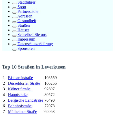
Stadtführer
Sport
Partnerstädte
Adressen
Gesundheit
Straßen
Häuser
Schreiben Sie uns
Impressum
Datenschutzerklärung
Sponsoren
Top 10 Straßen in Leverkusen
1
Bismarckstraße
108559
2
Düsseldorfer Straße
100255
3
Kölner Straße
92697
4
Hauptstraße
80572
5
Bergische Landstraße
76490
6
Bahnhofstraße
72078
7
Mülheimer Straße
69963