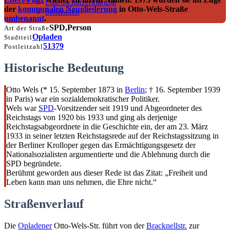
Datenschutzerklärung
der
kommunalen Neugliederung
in Otto-Wels-Straße
Sponsoren
umbenannt
.
SPD,Person
Art der Straße
Opladen
Stadtteil
51379
Postleitzahl
Historische Bedeutung
Otto Wels (* 15. September 1873 in
Berlin
; † 16. September 1939
in Paris) war ein sozialdemokratischer Politiker.
Wels war
SPD
-Vorsitzender seit 1919 und Abgeordneter des
Reichstags von 1920 bis 1933 und ging als derjenige
Reichstagsabgeordnete in die Geschichte ein, der am 23. März
1933 in seiner letzten Reichstagsrede auf der Reichstagssitzung in
der Berliner Krolloper gegen das Ermächtigungsgesetz der
Nationalsozialisten argumentierte und die Ablehnung durch die
SPD begründete.
Berühmt geworden aus dieser Rede ist das Zitat: „Freiheit und
Leben kann man uns nehmen, die Ehre nicht.“
Straßenverlauf
Die
Opladener
Otto-Wels-Str. führt von der
Bracknellstr.
zur