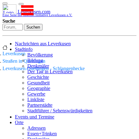
Leverkusen.com
Eine Seite der Internet Initiative Leverkusen e.V.
Suche
Suchen
Nachrichten aus Leverkusen
Stadtinfo
Leverkusen
Bevölkerung
Bildung
Straßen in Quettingen
Denkmäler
Leverkusen-Quettingen - Schlangenhecke
Der Tag in Leverkusen
Geschichte
Gesundheit
Geographie
Gewerbe
Linkliste
Partnerstädte
Stadtführer / Sehenswürdigkeiten
Stadtplan
Events und Termine
Stadtteile
Orte
Sport
Adressen
Who is who
Essen+Trinken
Wohnen