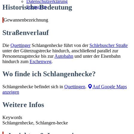
Datenschutzerklärung
Historische Bedeutung
Sponsoren
Gewannenbezeichnung
Straßenverlauf
Die
Quettinger
Schlangenhecke führt von der
Schlebuscher Straße
unter der Güterzugstrecke hindurch, anschließend parallel zur
Personenzugstrecke bis zur
Autobahn
und unter der Eisenbahn
hindurch zum
Eschenweg
.
Wo finde ich Schlangenhecke?
Schlangenhecke befindet sich in
Quettingen
.
Auf Google Maps
anzeigen
Weitere Infos
Keywords
Schlangenhecke, Schlangen-hecke