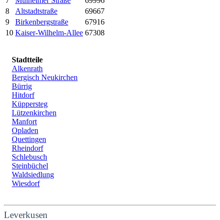
7
Mülheimer Straße
69996
8
Altstadtstraße
69667
9
Birkenbergstraße
67916
10
Kaiser-Wilhelm-Allee
67308
Stadtteile
Alkenrath
Bergisch Neukirchen
Bürrig
Hitdorf
Küppersteg
Lützenkirchen
Manfort
Opladen
Quettingen
Rheindorf
Schlebusch
Steinbüchel
Waldsiedlung
Wiesdorf
Leverkusen