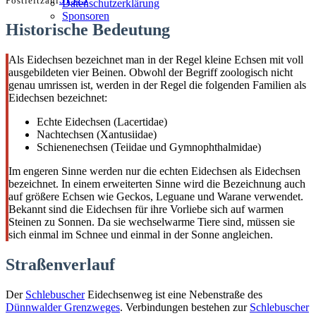
Postleitzahl
Datenschutzerklärung
Sponsoren
Historische Bedeutung
Als Eidechsen bezeichnet man in der Regel kleine Echsen mit voll
ausgebildeten vier Beinen. Obwohl der Begriff zoologisch nicht
genau umrissen ist, werden in der Regel die folgenden Familien als
Eidechsen bezeichnet:
Echte Eidechsen (Lacertidae)
Nachtechsen (Xantusiidae)
Schienenechsen (Teiidae und Gymnophthalmidae)
Im engeren Sinne werden nur die echten Eidechsen als Eidechsen
bezeichnet. In einem erweiterten Sinne wird die Bezeichnung auch
auf größere Echsen wie Geckos, Leguane und Warane verwendet.
Bekannt sind die Eidechsen für ihre Vorliebe sich auf warmen
Steinen zu Sonnen. Da sie wechselwarme Tiere sind, müssen sie
sich einmal im Schnee und einmal in der Sonne angleichen.
Straßenverlauf
Der
Schlebuscher
Eidechsenweg ist eine Nebenstraße des
Dünnwalder Grenzweges
. Verbindungen bestehen zur
Schlebuscher