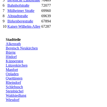
5
Bergische Landstraße
76489
6
Bahnhofstraße
72077
7
Mülheimer Straße
69960
8
Altstadtstraße
69639
9
Birkenbergstraße
67894
10
Kaiser-Wilhelm-Allee
67287
Stadtteile
Alkenrath
Bergisch Neukirchen
Bürrig
Hitdorf
Küppersteg
Lützenkirchen
Manfort
Opladen
Quettingen
Rheindorf
Schlebusch
Steinbüchel
Waldsiedlung
Wiesdorf