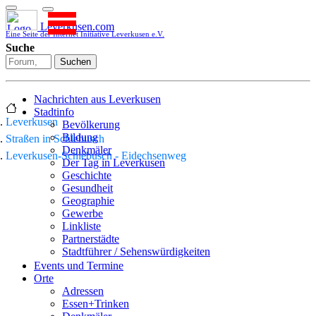
Leverkusen.com
Eine Seite der Internet Initiative Leverkusen e.V.
Suche
Suchen
Nachrichten aus Leverkusen
Stadtinfo
Leverkusen
Bevölkerung
Bildung
Straßen in Schlebusch
Denkmäler
Leverkusen-Schlebusch - Eidechsenweg
Der Tag in Leverkusen
Geschichte
Gesundheit
Geographie
Gewerbe
Linkliste
Partnerstädte
Stadtführer / Sehenswürdigkeiten
Stadtplan
Events und Termine
Stadtteile
Orte
Sport
Adressen
Who is who
Essen+Trinken
Wohnen