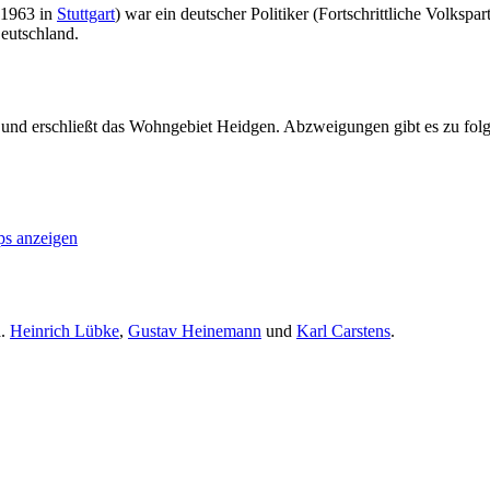
 1963 in
Stuttgart
) war ein deutscher Politiker (Fortschrittliche Volksp
eutschland.
und erschließt das Wohngebiet Heidgen. Abzweigungen gibt es zu fol
s anzeigen
a.
Heinrich Lübke
,
Gustav Heinemann
und
Karl Carstens
.