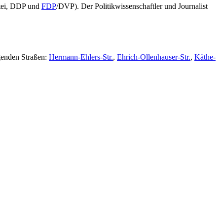
artei, DDP und
FDP
/DVP). Der Politikwissenschaftler und Journalist
genden Straßen:
Hermann-Ehlers-Str.
,
Ehrich-Ollenhauser-Str.
,
Käthe-