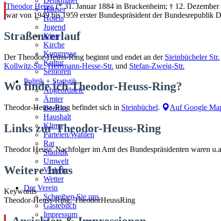
Denkmäler
Theodor Heuss
(* 31. Januar 1884 in Brackenheim; † 12. Dezember
Häuser
war von 1949 bis 1959 erster Bundespräsident der Bundesrepublik D
Hotels
Jugend
Straßenverlauf
Kino
Kirche
Kongresse
Der Theodor-Heuss-Ring beginnt und endet an der
Steinbücheler Str.
Kultur
Kollwitz-Str.
,
Herrmann-Hesse-Str.
und
Stefan-Zweig-Str.
Senioren
Stadtführer
Politik + Statistik
Wo finde ich Theodor-Heuss-Ring?
Straßen
Abgeordnete
Ämter
Theodor-Heuss-Ring befindet sich in
Steinbüchel
.
Auf Google Map
Bezirke
Haushalt
Klima
Links zur Theodor-Heuss-Ring
Parteien/Wahlen
Rat
Theodor Heuss' Nachfolger im Amt des Bundespräsidenten waren u.
Statistik
Umwelt
Weitere Infos
Verkehr
Wetter
Der Verein
Keywords
Schreiben Sie uns
Theodor-Heuss-Ring, TheodorHeussRing
Gästebuch
Impressum
Ansichten & Impressionen