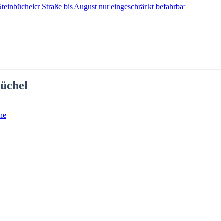
teinbücheler Straße bis August nur eingeschränkt befahrbar
büchel
he
e
e
e
e