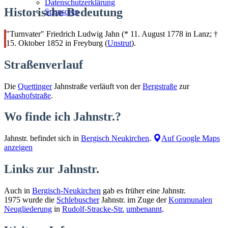
Datenschutzerklärung
Historische Bedeutung
Sponsoren
"Turnvater" Friedrich Ludwig Jahn (* 11. August 1778 in Lanz; †
15. Oktober 1852 in Freyburg (
Unstrut
).
Straßenverlauf
Die
Quettinger
Jahnstraße verläuft von der
Bergstraße
zur
Maashofstraße
.
Wo finde ich Jahnstr.?
Jahnstr. befindet sich in
Bergisch Neukirchen
.
Auf Google Maps
anzeigen
Links zur Jahnstr.
Auch in
Bergisch-Neukirchen
gab es früher eine Jahnstr.
1975 wurde die
Schlebuscher
Jahnstr. im Zuge der
Kommunalen
Neugliederung
in
Rudolf-Stracke-Str.
umbenannt
.