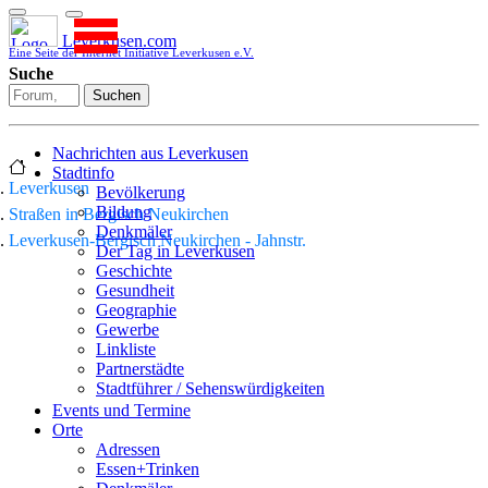
Leverkusen.com
Eine Seite der Internet Initiative Leverkusen e.V.
Suche
Suchen
Nachrichten aus Leverkusen
Stadtinfo
Leverkusen
Bevölkerung
Bildung
Straßen in Bergisch Neukirchen
Denkmäler
Leverkusen-Bergisch Neukirchen - Jahnstr.
Der Tag in Leverkusen
Geschichte
Gesundheit
Geographie
Gewerbe
Linkliste
Partnerstädte
Stadtführer / Sehenswürdigkeiten
Stadtplan
Events und Termine
Stadtteile
Orte
Sport
Adressen
Who is who
Essen+Trinken
Wohnen