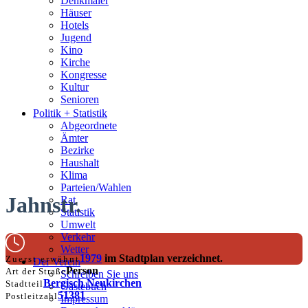
Denkmäler
Häuser
Hotels
Jugend
Kino
Kirche
Kongresse
Kultur
Senioren
Stadtführer
Politik + Statistik
Straßen
Abgeordnete
Ämter
Bezirke
Haushalt
Klima
Parteien/Wahlen
Jahnstr.
Rat
Statistik
Umwelt
Verkehr
Wetter
1979
im Stadtplan verzeichnet.
Zuerst erwähnt
Der Verein
Person
Art der Straße
Schreiben Sie uns
Bergisch Neukirchen
Stadtteil
Gästebuch
51381
Postleitzahl
Impressum