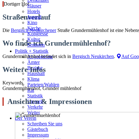
Denkmäler
Dortiger Hof
Häuser
Hotels
Straßenverlauf
Jugend
Kino
Kirche
Die
Bergisch Neukirchener
Straße Grundermühlenhof ist eine Nebens
Kongresse
Kultur
Wo finde ich Grundermühlenhof?
Senioren
Stadtführer
Politik + Statistik
Straßen
Grundermühlenhof befindet sich in
Bergisch Neukirchen
.
Auf Goo
Abgeordnete
Ämter
Bezirke
Weitere Infos
Haushalt
Klima
Keywords
Parteien/Wahlen
Grundermühlenhof, Grunder mühlenhof
Rat
Statistik
Ansichten & Impressionen
Umwelt
Verkehr
Wetter
Der Verein
Schreiben Sie uns
Gästebuch
Impressum