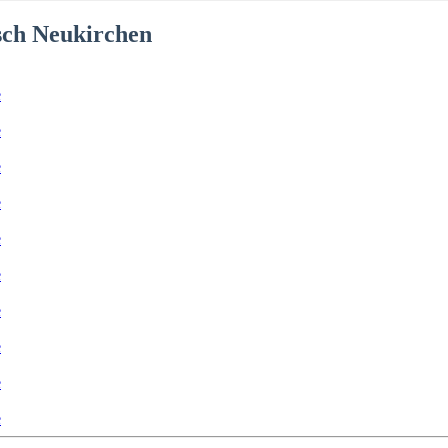
sch Neukirchen
e
e
e
e
e
e
e
e
e
e