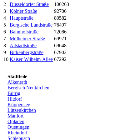
2
Düsseldorfer Straße
100263
3
Kölner Straße
92706
4
Hauptstraße
80582
5
Bergische Landstraße
76497
6
Bahnhofstraße
72086
7
Mülheimer Straße
69971
8
Altstadtstraße
69648
9
Birkenbergstraße
67902
10
Kaiser-Wilhelm-Allee
67292
Stadtteile
Alkenrath
Bergisch Neukirchen
Bürrig
Hitdorf
Küppersteg
Lützenkirchen
Manfort
Opladen
Quettingen
Rheindorf
Schlebusch