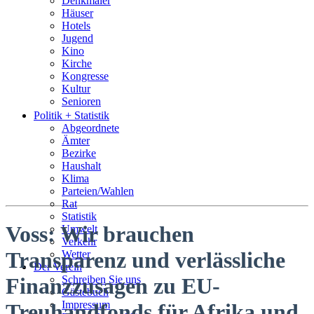
Denkmäler
Häuser
Hotels
Jugend
Kino
Kirche
Kongresse
Kultur
Senioren
Stadtführer
Politik + Statistik
Straßen
Abgeordnete
Ämter
Bezirke
Haushalt
Klima
Parteien/Wahlen
Rat
Statistik
Voss: Wir brauchen
Umwelt
Verkehr
Transparenz und verlässliche
Wetter
Der Verein
Schreiben Sie uns
Finanzzusagen zu EU-
Gästebuch
Impressum
Treuhandfonds für Afrika und