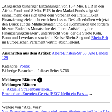
„Angesichts bisheriger Einzahlungen von 15,4 Mio. EUR in den
Afrika-Fonds und 8 Mio. EUR in den Madad-Fonds zeigt sich
einmal mehr, dass sich unter dem Vorbehalt der Freiwilligkeit
Finanzierungsziele nicht erreichen lassen. Deshalb erhöhen wir jetzt
den Druck auf die Mitgliedstaaten und die Kommission und fordern
bis zum Ende des Monats eine detaillierte Aufstellung der
Finanzierungszusagen", unterstreicht Voss, der die Städte Köln,
Bonn und Leverkusen sowie die Kreise Rhein-Sieg und
Rhein-Erft
im Europäischen Parlament vertritt, abschließend.
Anschriften aus dem Artikel:
Albert-Einstein-Str 58
,
Alte Landstr
129
Kategorie:
Politik
Bisherige Besucher auf dieser Seite: 3.766
Meldungen Blättern
i
Meldungen Blättern
←
Aktuelle Straßenbaustellen...
Erneuerbare-Energien-Gesetz (EEG) bleibt ein Fass ...
→
Weitere von "Axel Voss"
Voss: Datenschutzgrundverordnung wird bewusst überinterpretiert!
Um die Ecke