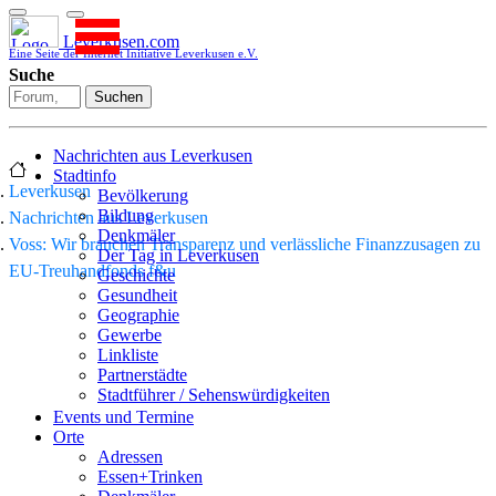
Leverkusen.com
Eine Seite der Internet Initiative Leverkusen e.V.
Suche
Suchen
Nachrichten aus Leverkusen
Stadtinfo
Leverkusen
Bevölkerung
Bildung
Nachrichten aus Leverkusen
Denkmäler
Voss: Wir brauchen Transparenz und verlässliche Finanzzusagen zu
Der Tag in Leverkusen
EU-Treuhandfonds f&u
Geschichte
Gesundheit
Geographie
Gewerbe
Linkliste
Partnerstädte
Stadtführer / Sehenswürdigkeiten
Stadtplan
Events und Termine
Stadtteile
Orte
Sport
Adressen
Who is who
Essen+Trinken
Wohnen