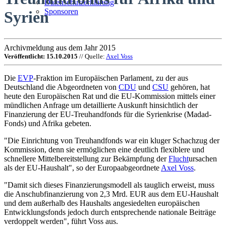
Datenschutzerklärung
Sponsoren
Syrien
Archivmeldung aus dem Jahr 2015
Veröffentlicht: 15.10.2015
// Quelle:
Axel Voss
Die
EVP
-Fraktion im Europäischen Parlament, zu der aus
Deutschland die Abgeordneten von
CDU
und
CSU
gehören, hat
heute den Europäischen Rat und die EU-Kommission mittels einer
mündlichen Anfrage um detaillierte Auskunft hinsichtlich der
Finanzierung der EU-Treuhandfonds für die Syrienkrise (Madad-
Fonds) und Afrika gebeten.
"Die Einrichtung von Treuhandfonds war ein kluger Schachzug der
Kommission, denn sie ermöglichen eine deutlich flexiblere und
schnellere Mittelbereitstellung zur Bekämpfung der
Flucht
ursachen
als der EU-Haushalt", so der Europaabgeordnete
Axel Voss
.
"Damit sich dieses Finanzierungsmodell als tauglich erweist, muss
die Anschubfinanzierung von 2,3 Mrd. EUR aus dem EU-Haushalt
und dem außerhalb des Haushalts angesiedelten europäischen
Entwicklungsfonds jedoch durch entsprechende nationale Beiträge
verdoppelt werden", führt Voss aus.