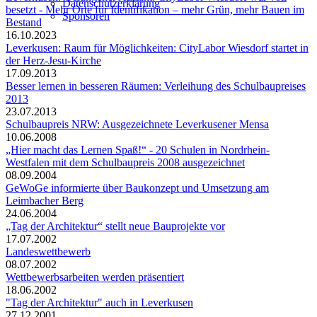
Datenschutzerklärung
besetzt - Mehr Orte für Identifikation – mehr Grün, mehr Bauen im
Sponsoren
Bestand
16.10.2023
Leverkusen: Raum für Möglichkeiten: CityLabor Wiesdorf startet in
der Herz-Jesu-Kirche
17.09.2013
Besser lernen in besseren Räumen: Verleihung des Schulbaupreises
2013
23.07.2013
Schulbaupreis NRW: Ausgezeichnete Leverkusener Mensa
10.06.2008
„Hier macht das Lernen Spaß!“ - 20 Schulen in Nordrhein-
Westfalen mit dem Schulbaupreis 2008 ausgezeichnet
08.09.2004
GeWoGe informierte über Baukonzept und Umsetzung am
Leimbacher Berg
24.06.2004
„Tag der Architektur“ stellt neue Bauprojekte vor
17.07.2002
Landeswettbewerb
08.07.2002
Wettbewerbsarbeiten werden präsentiert
18.06.2002
"Tag der Architektur" auch in Leverkusen
27.12.2001