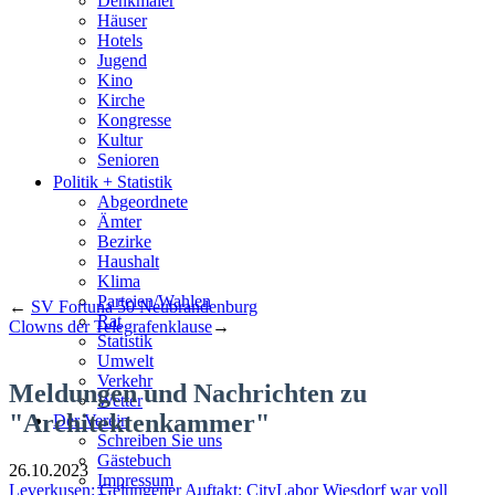
Denkmäler
Häuser
Hotels
Jugend
Kino
Kirche
Kongresse
Kultur
Senioren
Stadtführer
Politik + Statistik
Straßen
Abgeordnete
Ämter
Bezirke
Haushalt
Klima
Parteien/Wahlen
←
SV Fortuna 50 Neubrandenburg
Rat
Clowns der Telegrafenklause
→
Statistik
Umwelt
Verkehr
Meldungen und Nachrichten zu
Wetter
"Architektenkammer"
Der Verein
Schreiben Sie uns
Gästebuch
26.10.2023
Impressum
Leverkusen: Gelungener Auftakt: CityLabor Wiesdorf war voll