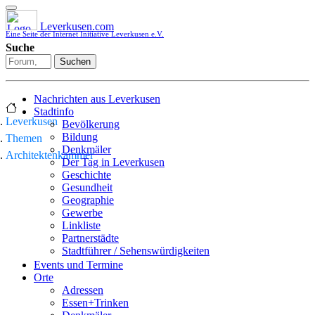
Leverkusen.com
Eine Seite der Internet Initiative Leverkusen e.V.
Suche
Suchen
Nachrichten aus Leverkusen
Stadtinfo
Leverkusen
Bevölkerung
Bildung
Themen
Denkmäler
Architektenkammer
Der Tag in Leverkusen
Geschichte
Gesundheit
Geographie
Gewerbe
Linkliste
Partnerstädte
Stadtführer / Sehenswürdigkeiten
Stadtplan
Events und Termine
Stadtteile
Orte
Sport
Adressen
Who is who
Essen+Trinken
Wohnen