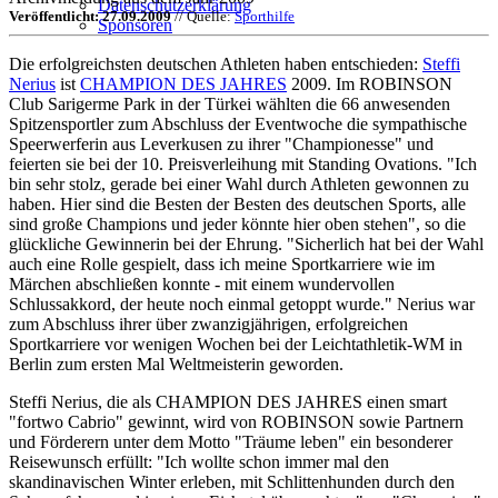
Datenschutzerklärung
Veröffentlicht: 27.09.2009
// Quelle:
Sporthilfe
Sponsoren
Die erfolgreichsten deutschen Athleten haben entschieden:
Steffi
Nerius
ist
CHAMPION DES JAHRES
2009. Im ROBINSON
Club Sarigerme Park in der Türkei wählten die 66 anwesenden
Spitzensportler zum Abschluss der Eventwoche die sympathische
Speerwerferin aus Leverkusen zu ihrer "Championesse" und
feierten sie bei der 10. Preisverleihung mit Standing Ovations. "Ich
bin sehr stolz, gerade bei einer Wahl durch Athleten gewonnen zu
haben. Hier sind die Besten der Besten des deutschen Sports, alle
sind große Champions und jeder könnte hier oben stehen", so die
glückliche Gewinnerin bei der Ehrung. "Sicherlich hat bei der Wahl
auch eine Rolle gespielt, dass ich meine Sportkarriere wie im
Märchen abschließen konnte - mit einem wundervollen
Schlussakkord, der heute noch einmal getoppt wurde." Nerius war
zum Abschluss ihrer über zwanzigjährigen, erfolgreichen
Sportkarriere vor wenigen Wochen bei der Leichtathletik-WM in
Berlin zum ersten Mal Weltmeisterin geworden.
Steffi Nerius, die als CHAMPION DES JAHRES einen smart
"fortwo Cabrio" gewinnt, wird von ROBINSON sowie Partnern
und Förderern unter dem Motto "Träume leben" ein besonderer
Reisewunsch erfüllt: "Ich wollte schon immer mal den
skandinavischen Winter erleben, mit Schlittenhunden durch den