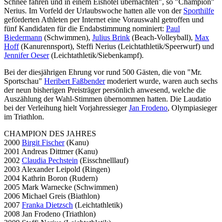
Schnee fahren und in einem Eishotel übernachten", so "Champion"
Nerius. Im Vorfeld der Urlaubswoche hatten alle von der
Sporthilfe
geförderten Athleten per Internet eine Vorauswahl getroffen und
fünf Kandidaten für die Endabstimmung nominiert:
Paul
Biedermann
(Schwimmen),
Julius Brink
(Beach-Volleyball),
Max
Hoff
(Kanurennsport), Steffi Nerius (Leichtathletik/Speerwurf) und
Jennifer Oeser
(Leichtathletik/Siebenkampf).
Bei der diesjährigen Ehrung vor rund 500 Gästen, die von "Mr.
Sportschau"
Heribert Faßbender
moderiert wurde, waren auch sechs
der neun bisherigen Preisträger persönlich anwesend, welche die
Auszählung der Wahl-Stimmen übernommen hatten. Die Laudatio
bei der Verleihung hielt Vorjahressieger
Jan Frodeno
, Olympiasieger
im Triathlon.
CHAMPION DES JAHRES
2000
Birgit Fischer
(Kanu)
2001 Andreas Dittmer (Kanu)
2002
Claudia Pechstein
(Eisschnelllauf)
2003 Alexander Leipold (Ringen)
2004 Kathrin Boron (Rudern)
2005 Mark Warnecke (Schwimmen)
2006 Michael Greis (Biathlon)
2007
Franka Dietzsch
(Leichtathletik)
2008 Jan Frodeno (Triathlon)