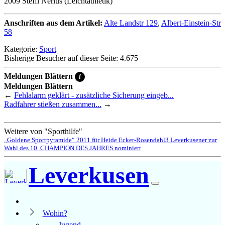
2009 Steffi Nerius (Leichtathletik)
Anschriften aus dem Artikel:
Alte Landstr 129
,
Albert-Einstein-Str
58
Kategorie:
Sport
Bisherige Besucher auf dieser Seite: 4.675
Meldungen Blättern
i
Meldungen Blättern
←
Fehlalarm geklärt - zusätzliche Sicherung eingeb...
Radfahrer stießen zusammen...
→
Weitere von "Sporthilfe"
„Goldene Sportpyramide“ 2011 für Heide Ecker-Rosendahl
3 Leverkusener zur
Wahl des 10. CHAMPION DES JAHRES nominiert
Leverkusen
Wohin?
Jugend