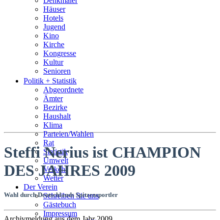
Denkmäler
Häuser
Hotels
Jugend
Kino
Kirche
Kongresse
Kultur
Senioren
Stadtführer
Politik + Statistik
Straßen
Abgeordnete
Ämter
Bezirke
Haushalt
Klima
Parteien/Wahlen
Rat
Steffi Nerius ist CHAMPION
Statistik
Umwelt
DES JAHRES 2009
Verkehr
Wetter
Der Verein
Wahl durch Deutschlands Spitzensportler
Schreiben Sie uns
Gästebuch
Impressum
Archivmeldung aus dem Jahr 2009