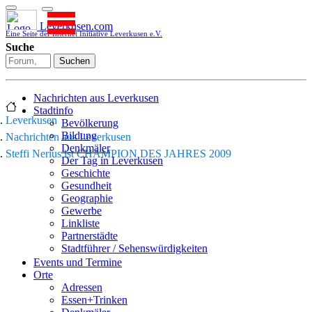
Leverkusen.com
Eine Seite der Internet Initiative Leverkusen e.V.
Suche
Suchen
Nachrichten aus Leverkusen
Stadtinfo
Leverkusen
Bevölkerung
Bildung
Nachrichten aus Leverkusen
Denkmäler
Steffi Nerius ist CHAMPION DES JAHRES 2009
Der Tag in Leverkusen
Geschichte
Gesundheit
Geographie
Gewerbe
Linkliste
Partnerstädte
Stadtführer / Sehenswürdigkeiten
Stadtplan
Events und Termine
Stadtteile
Orte
Sport
Adressen
Who is who
Essen+Trinken
Wohnen