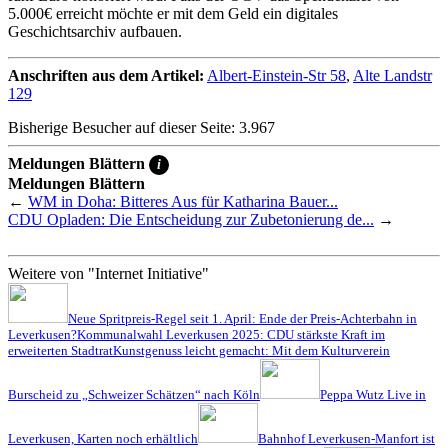
5.000€ erreicht möchte er mit dem Geld ein digitales
Geschichtsarchiv aufbauen.
Anschriften aus dem Artikel:
Albert-Einstein-Str 58
,
Alte Landstr
129
Bisherige Besucher auf dieser Seite: 3.967
Meldungen Blättern
i
Meldungen Blättern
←
WM in Doha: Bitteres Aus für Katharina Bauer...
CDU Opladen: Die Entscheidung zur Zubetonierung de...
→
Weitere von "Internet Initiative"
Neue Spritpreis-Regel seit 1. April: Ende der Preis-Achterbahn in
Leverkusen?
Kommunalwahl Leverkusen 2025: CDU stärkste Kraft im
erweiterten Stadtrat
Kunstgenuss leicht gemacht: Mit dem Kulturverein
Burscheid zu „Schweizer Schätzen“ nach Köln
Peppa Wutz Live in
Leverkusen, Karten noch erhältlich
Bahnhof Leverkusen-Manfort ist