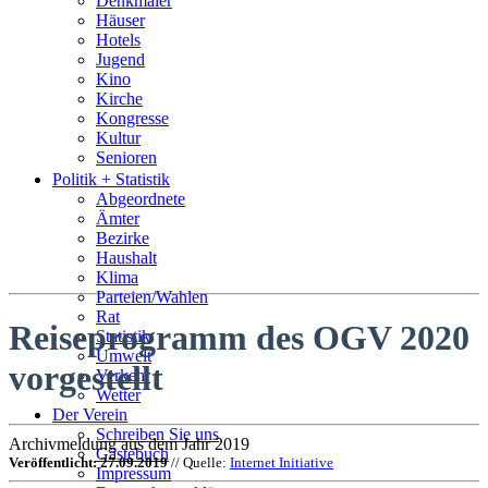
Denkmäler
Häuser
Hotels
Jugend
Kino
Kirche
Kongresse
Kultur
Senioren
Stadtführer
Politik + Statistik
Straßen
Abgeordnete
Ämter
Bezirke
Haushalt
Klima
Parteien/Wahlen
Rat
Reiseprogramm des OGV 2020
Statistik
Umwelt
vorgestellt
Verkehr
Wetter
Der Verein
Schreiben Sie uns
Archivmeldung aus dem Jahr 2019
Gästebuch
Veröffentlicht: 27.09.2019
// Quelle:
Internet Initiative
Impressum