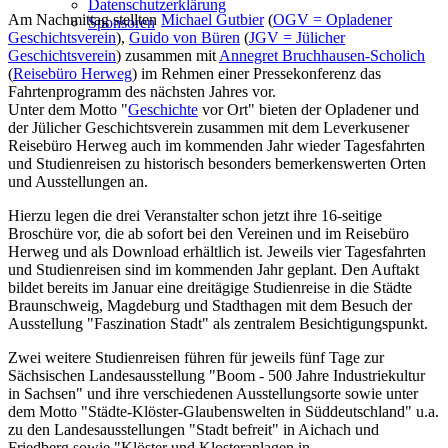
Datenschutzerklärung
Am Nachmittag stellten
Michael Gutbier
(
OGV = Opladener
Sponsoren
Geschichtsverein
),
Guido von Büren
(
JGV = Jülicher
Geschichtsverein
) zusammen mit
Annegret Bruchhausen-Scholich
(
Reisebüro Herweg
) im Rehmen einer Pressekonferenz das
Fahrtenprogramm des nächsten Jahres vor.
Unter dem Motto "
Geschichte
vor Ort" bieten der Opladener und
der Jülicher Geschichtsverein zusammen mit dem Leverkusener
Reisebüro Herweg auch im kommenden Jahr wieder Tagesfahrten
und Studienreisen zu historisch besonders bemerkenswerten Orten
und Ausstellungen an.
Hierzu legen die drei Veranstalter schon jetzt ihre 16-seitige
Broschüre vor, die ab sofort bei den Vereinen und im Reisebüro
Herweg und als Download erhältlich ist. Jeweils vier Tagesfahrten
und Studienreisen sind im kommenden Jahr geplant. Den Auftakt
bildet bereits im Januar eine dreitägige Studienreise in die Städte
Braunschweig, Magdeburg und Stadthagen mit dem Besuch der
Ausstellung "Faszination Stadt" als zentralem Besichtigungspunkt.
Zwei weitere Studienreisen führen für jeweils fünf Tage zur
Sächsischen Landesausstellung "Boom - 500 Jahre Industriekultur
in Sachsen" und ihre verschiedenen Ausstellungsorte sowie unter
dem Motto "Städte-Klöster-Glaubenswelten in Süddeutschland" u.a.
zu den Landesausstellungen "Stadt befreit" in Aichach und
Friedberg sowie "Klöster und Klosteranlagen in