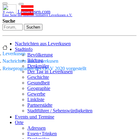
Leverkusen.com
Eine Seite der Internet Initiative Leverkusen e.V.
Suche
Suchen
Nachrichten aus Leverkusen
Stadtinfo
Leverkusen
Bevölkerung
Bildung
Nachrichten aus Leverkusen
Denkmäler
Reiseprogramm des OGV 2020 vorgestellt
Der Tag in Leverkusen
Geschichte
Gesundheit
Geographie
Gewerbe
Linkliste
Partnerstädte
Stadtführer / Sehenswürdigkeiten
Stadtplan
Events und Termine
Stadtteile
Orte
Sport
Adressen
Who is who
Essen+Trinken
Wohnen