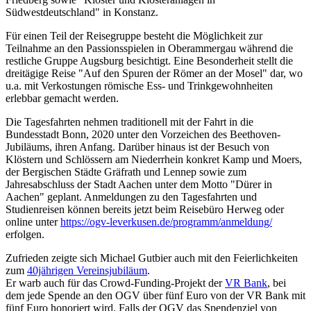
Südwestdeutschland" in Konstanz.
Für einen Teil der Reisegruppe besteht die Möglichkeit zur
Teilnahme an den Passionsspielen in Oberammergau während die
restliche Gruppe Augsburg besichtigt. Eine Besonderheit stellt die
dreitägige Reise "Auf den Spuren der Römer an der Mosel" dar, wo
u.a. mit Verkostungen römische Ess- und Trinkgewohnheiten
erlebbar gemacht werden.
Die Tagesfahrten nehmen traditionell mit der Fahrt in die
Bundesstadt Bonn, 2020 unter den Vorzeichen des Beethoven-
Jubiläums, ihren Anfang. Darüber hinaus ist der Besuch von
Klöstern und Schlössern am Niederrhein konkret Kamp und Moers,
der Bergischen Städte Gräfrath und Lennep sowie zum
Jahresabschluss der Stadt Aachen unter dem Motto "Dürer in
Aachen" geplant. Anmeldungen zu den Tagesfahrten und
Studienreisen können bereits jetzt beim Reisebüro Herweg oder
online unter
https://ogv-leverkusen.de/programm/anmeldung/
erfolgen.
Zufrieden zeigte sich Michael Gutbier auch mit den Feierlichkeiten
zum
40jährigen Vereinsjubiläum
.
Er warb auch für das Crowd-Funding-Projekt der
VR Bank
, bei
dem jede Spende an den OGV über fünf Euro von der VR Bank mit
fünf Euro honoriert wird. Falls der OGV das Spendenziel von