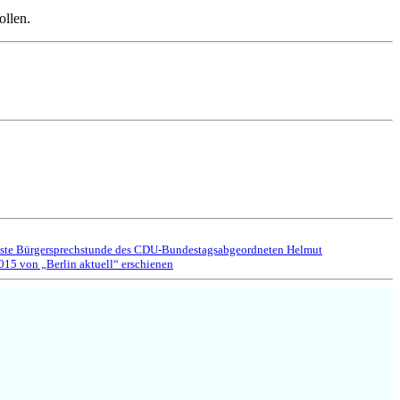
ollen.
ste Bürgersprechstunde des CDU-Bundestagsabgeordneten Helmut
15 von „Berlin aktuell“ erschienen