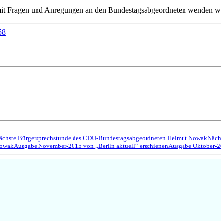
ch mit Fragen und Anregungen an den Bundestagsabgeordneten wenden w
58
ächste Bürgersprechstunde des CDU-Bundestagsabgeordneten Helmut Nowak
Näch
Nowak
Ausgabe November-2015 von „Berlin aktuell“ erschienen
Ausgabe Oktober-20