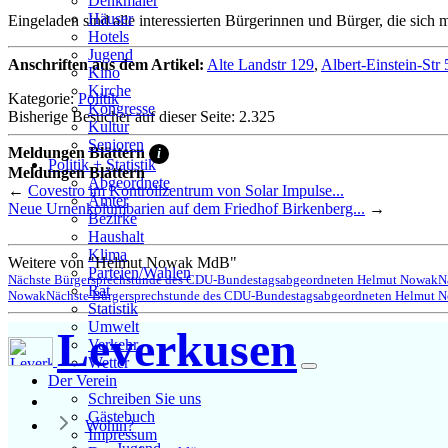
Denkmäler
Häuser
Eingeladen sind alle interessierten Bürgerinnen und Bürger, die si
Hotels
Jugend
Anschriften aus dem Artikel:
Alte Landstr 129
,
Albert-Einstein-Str 
Kino
Kirche
Kategorie:
Politik
Kongresse
Bisherige Besucher auf dieser Seite: 2.325
Kultur
Senioren
Meldungen Blättern
i
Stadtführer
Politik + Statistik
Meldungen Blättern
Straßen
Abgeordnete
←
Covestro im Kontrollzentrum von Solar Impulse...
Ämter
Neue Urnenkolumbarien auf dem Friedhof Birkenberg...
→
Bezirke
Haushalt
Klima
Weitere von "Helmut Nowak MdB"
Parteien/Wahlen
Nächste Bürgersprechstunde des CDU-Bundestagsabgeordneten Helmut Nowak
N
Rat
Nowak
Nächste Bürgersprechstunde des CDU-Bundestagsabgeordneten Helmut 
Statistik
Umwelt
Leverkusen
Verkehr
Wetter
Der Verein
Schreiben Sie uns
Gästebuch
Wohin?
Impressum