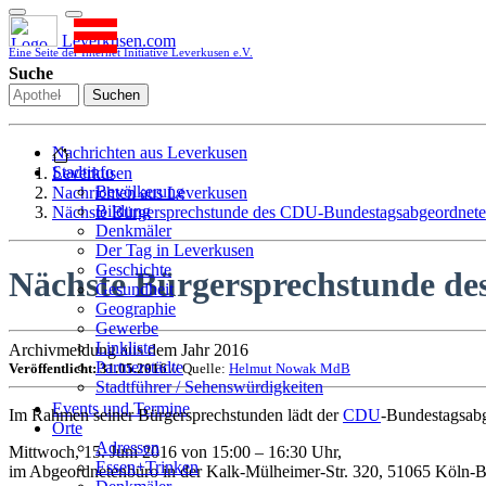
Leverkusen.com
Eine Seite der Internet Initiative Leverkusen e.V.
Suche
Suchen
Nachrichten aus Leverkusen
Stadtinfo
Leverkusen
Bevölkerung
Nachrichten aus Leverkusen
Bildung
Nächste Bürgersprechstunde des CDU-Bundestagsabgeordne
Denkmäler
Der Tag in Leverkusen
Geschichte
Nächste Bürgersprechstunde d
Gesundheit
Geographie
Gewerbe
Linkliste
Archivmeldung aus dem Jahr 2016
Partnerstädte
Veröffentlicht: 31.05.2016
// Quelle:
Helmut Nowak MdB
Stadtführer / Sehenswürdigkeiten
Stadtplan
Events und Termine
Im Rahmen seiner Bürgersprechstunden lädt der
CDU
-Bundestagsab
Stadtteile
Orte
Sport
Adressen
Mittwoch, 15. Juni 2016 von 15:00 – 16:30 Uhr,
Who is who
Essen+Trinken
im Abgeordnetenbüro in der Kalk-Mülheimer-Str. 320, 51065 Köln-B
Wohnen