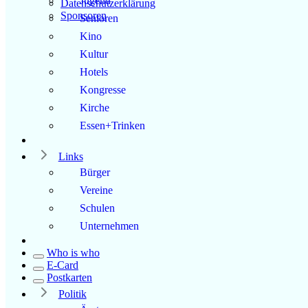
Jugend
Datenschutzerklärung
Sponsoren
Senioren
Kino
Kultur
Hotels
Kongresse
Kirche
Essen+Trinken
Links
Bürger
Vereine
Schulen
Unternehmen
Who is who
E-Card
Postkarten
Politik