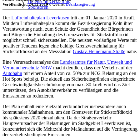
Datenschutzerklärung
Veröffentlicht: 24.12.2019
// Quelle:
Bezirksregierung
Sponsoren
Der
Luftreinhalteplan Leverkusen
tritt am 01. Januar 2020 in Kraft.
Mit dem Luftreinhalteplan kommt die Bezirksregierung Köln ihrer
Verantwortung nach, zum Schutz der Gesundheit der Bürgerinnen
und Bürger die Einhaltung des Grenzwertes für Stickstoffdioxid
möglichst schnell sicherzustellen. Die neusten vorläufigen Werte mit
positiver Tendenz legen eine baldige Grenzwerteinhaltung für
Stickstoffdioxid an der Messstation
Gustav-Heinemann-Straße
nahe.
Eine Verursacheranalyse des
Landesamtes für Natur, Umwelt und
Verbraucherschutz NRW
macht deutlich, dass der Verkehr auf der
Autobahn
mit einem Anteil von ca. 50% zur NO2-Belastung an den
Hot Spots beiträgt. Die aktuell aus Sicherheitsgründen eingerichtete
Geschwindigkeitsbeschränkung von max. 80 km/h wird das Ziel
unterstützen, den Autobahnverkehr zu verflüssigen und die
Emissionen zu reduzieren.
Der Plan enthält eine Vielzahl verbindlicher insbesondere auch
kommunaler Maßnahmen, um den Grenzwert für Stickstoffdioxid
bis spätestens 2020 einzuhalten. Da der Straßenverkehr
Hauptverursacher der Belastungen im Stadtgebiet Leverkusen ist,
konzentriert sich die Mehrzahl der Maßnahmen auf die Verringerung
der verkehrsbedingten Emissionen.