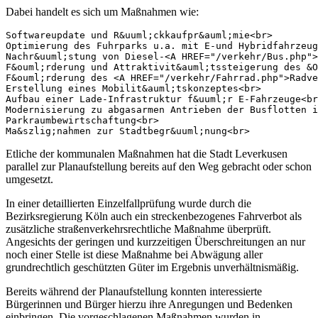
Dabei handelt es sich um Maßnahmen wie:
Softwareupdate und R&uuml;ckkaufpr&auml;mie<br>

Optimierung des Fuhrparks u.a. mit E-und Hybridfahrzeug
Nachr&uuml;stung von Diesel-<A HREF="/verkehr/Bus.php">
F&ouml;rderung und Attraktivit&auml;tssteigerung des &O
F&ouml;rderung des <A HREF="/verkehr/Fahrrad.php">Radve
Erstellung eines Mobilit&auml;tskonzeptes<br>

Aufbau einer Lade-Infrastruktur f&uuml;r E-Fahrzeuge<br
Modernisierung zu abgasarmen Antrieben der Busflotten i
Parkraumbewirtschaftung<br>

Ma&szlig;nahmen zur Stadtbegr&uuml;nung<br>
Etliche der kommunalen Maßnahmen hat die Stadt Leverkusen
parallel zur Planaufstellung bereits auf den Weg gebracht oder schon
umgesetzt.
In einer detaillierten Einzelfallprüfung wurde durch die
Bezirksregierung Köln auch ein streckenbezogenes Fahrverbot als
zusätzliche straßenverkehrsrechtliche Maßnahme überprüft.
Angesichts der geringen und kurzzeitigen Überschreitungen an nur
noch einer Stelle ist diese Maßnahme bei Abwägung aller
grundrechtlich geschützten Güter im Ergebnis unverhältnismäßig.
Bereits während der Planaufstellung konnten interessierte
Bürgerinnen und Bürger hierzu ihre Anregungen und Bedenken
einbringen. Die vorgeschlagenen Maßnahmen wurden in