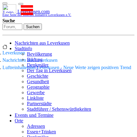
Leverkusen.com
Eine Seite der Internet Initiative Leverkusen e.V.
Suche
Suchen
Nachrichten aus Leverkusen
Stadtinfo
Leverkusen
Bevölkerung
Bildung
Nachrichten aus Leverkusen
Denkmäler
Luftreinhalteplan Leverkusen - Neue Werte zeigen positiven Trend
Der Tag in Leverkusen
Geschichte
Gesundheit
Geographie
Gewerbe
Linkliste
Partnerstädte
Stadtführer / Sehenswürdigkeiten
Stadtplan
Events und Termine
Stadtteile
Orte
Sport
Adressen
Who is who
Essen+Trinken
Wohnen