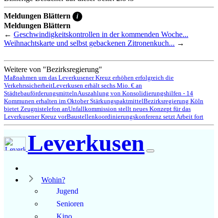
Meldungen Blättern
i
Meldungen Blättern
←
Geschwindigkeitskontrollen in der kommenden Woche...
Weihnachtskarte und selbst gebackenen Zitronenkuch...
→
Weitere von "Bezirksregierung"
Maßnahmen um das Leverkusener Kreuz erhöhen erfolgreich die
Verkehrssicherheit
Leverkusen erhält sechs Mio. € an
Städtebauförderungsmitteln
Auszahlung von Konsolidierungshilfen - 14
Kommunen erhalten im Oktober Stärkungspaktmittel
Bezirksregierung Köln
bietet Zeugnistelefon an
Unfallkommission stellt neues Konzept für das
Leverkusener Kreuz vor
Baustellenkoordinierungskonferenz setzt Arbeit fort
Leverkusen
Wohin?
Jugend
Senioren
Kino