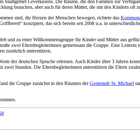
e im Stadtgebiet Leverkusens. Die Räume, die den Familien zur Verfügung
lung brauchen, aber auch für deren Mütter, die mit den Kindern oft z
kommen sind, die Herzen der Menschen bewegen, richtete das
Kommunal
ffbereit“ konzipiert, das sich bereits seit 2008 u.a. in unterschiedlic
t und zu einer Willkommensgruppe für Kinder und Mütter aus geflüch
dstraße zwei Elternbegleiterinnen gemeinsam die Gruppe. Eine Leiterin i
n zusätzlich unterstützen.
 Worte der deutschen Sprache erlernen. Auch Kinder über 3 Jahren komm
für zwei Stunden. Die Elternbegleiterinnen unterstützen die Eltern zusä
 fand die Gruppe zunächst in den Räumen der
Gemeinde St. Michael
sta
enommen.
58