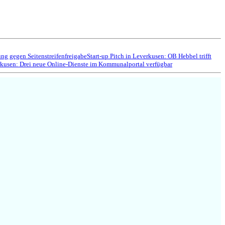
g gegen Seitenstreifenfreigabe
Start-up Pitch in Leverkusen: OB Hebbel trifft
kusen: Drei neue Online-Dienste im Kommunalportal verfügbar