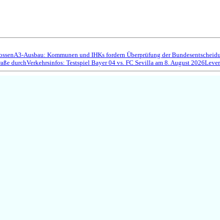
ossen
A3-Ausbau: Kommunen und IHKs fordern Überprüfung der Bundesentscheidun
raße durch
Verkehrsinfos: Testspiel Bayer 04 vs. FC Sevilla am 8. August 2026
Lever