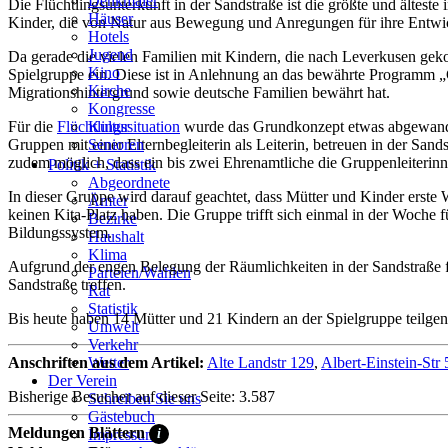
Denkmäler
Die Flüchtlingsunterkunft in der Sandstraße ist die größte und ältest
Häuser
Kinder, die von Natur aus Bewegung und Anregungen für ihre Entwick
Hotels
Jugend
Da gerade die vielen Familien mit Kindern, die nach Leverkusen ge
Kino
Spielgruppe ein. Diese ist in Anlehnung an das bewährte Programm „Gri
Kirche
Migrationshintergrund sowie deutsche Familien bewährt hat.
Kongresse
Für die
Flüchtlingssituation
wurde das Grundkonzept etwas abgewandel
Kultur
Gruppen mit einer Elternbegleiterin als Leiterin, betreuen in der San
Senioren
zudem möglich, dass ein bis zwei Ehrenamtliche die Gruppenleiterinne
Stadtführer
Politik + Statistik
Straßen
Abgeordnete
In dieser Gruppe wird darauf geachtet, dass Mütter und Kinder erste
Ämter
keinen Kita-Platz haben. Die Gruppe trifft sich einmal in der Woche 
Bezirke
Bildungssystem.
Haushalt
Klima
Aufgrund der engen Belegung der Räumlichkeiten in der Sandstraße
Parteien/Wahlen
Sandstraße treffen.
Rat
Statistik
Bis heute haben 14 Mütter und 21 Kindern an der Spielgruppe teilg
Umwelt
Verkehr
Anschriften aus dem Artikel:
Alte Landstr 129
,
Albert-Einstein-Str 
Wetter
Der Verein
Bisherige Besucher auf dieser Seite: 3.587
Schreiben Sie uns
Gästebuch
Meldungen Blättern
i
Impressum