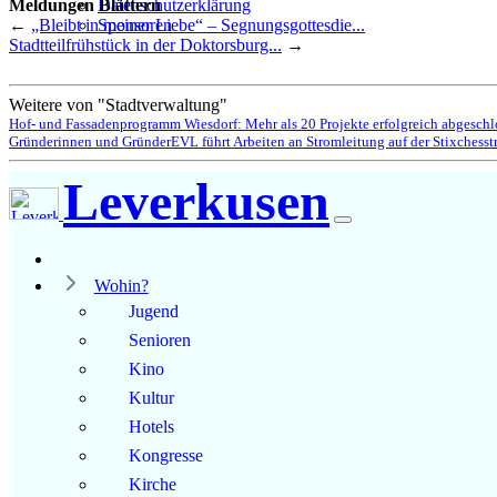
Meldungen Blättern
Datenschutzerklärung
←
„Bleibt in meiner Liebe“ – Segnungsgottesdie...
Sponsoren
Stadtteilfrühstück in der Doktorsburg...
→
Weitere von "Stadtverwaltung"
Hof- und Fassadenprogramm Wiesdorf: Mehr als 20 Projekte erfolgreich abgeschl
Gründerinnen und Gründer
EVL führt Arbeiten an Stromleitung auf der Stixchesst
Leverkusen
Wohin?
Jugend
Senioren
Kino
Kultur
Hotels
Kongresse
Kirche