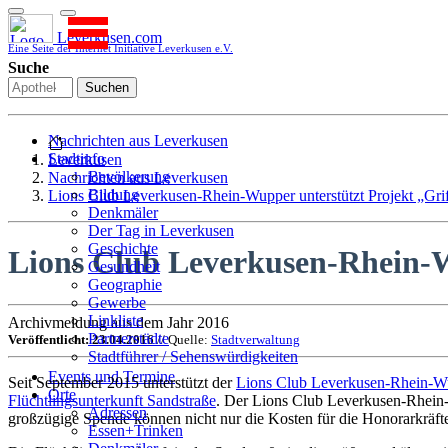
Leverkusen.com
Eine Seite der Internet Initiative Leverkusen e.V.
Suche
Suchen
Nachrichten aus Leverkusen
Stadtinfo
Leverkusen
Bevölkerung
Nachrichten aus Leverkusen
Bildung
Lions Club Leverkusen-Rhein-Wupper unterstützt Projekt „Grif
Denkmäler
Der Tag in Leverkusen
Geschichte
Lions Club Leverkusen-Rhein-Wu
Gesundheit
Geographie
Gewerbe
Linkliste
Archivmeldung aus dem Jahr 2016
Partnerstädte
Veröffentlicht: 23.04.2016
// Quelle:
Stadtverwaltung
Stadtführer / Sehenswürdigkeiten
Stadtplan
Events und Termine
Seit September 2015 unterstützt der
Lions Club Leverkusen-Rhein-W
Stadtteile
Orte
Flüchtlingsunterkunft Sandstraße
. Der Lions Club Leverkusen-Rhein-W
Sport
Adressen
großzügige Spende können nicht nur die Kosten für die Honorarkräfte
Who is who
Essen+Trinken
Wohnen