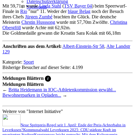
Datenschutzerklärung
Mit 59,71m wurde
Linda Stahl
(
TSV Bayer 04
) beim Speerwurf-
Sponsoren
Finale in
Rio
"nur" 11. Weder der
blaue Belag
noch der Besuch
ihres Chefs
Jürgen Zumbé
brachten ihr Glück. Die deutsche
Meisterin
Chrstin Husssong
wurde mit 57,70m Zwölfte.
Christina
Obergföll
wurde Achte mit 62,92m.
Die Goldmedaille gewann die Kroatin Sara Kolak mit 66,18m
Anschriften aus dem Artikel:
Albert-Einstein-Str 58
,
Alte Landstr
129
Kategorie:
Sport
Bisherige Besucher auf dieser Seite: 4.199
Meldungen Blättern
i
Meldungen Blättern
←
Britta Heidemann in IOC-Athletenkommission gewähl...
Bewohnerparken in Opladen...
→
Weitere von "Internet Initiative"
Neue Spritpreis-Regel seit 1. April: Ende der Preis-Achterbahn in
Leverkusen?
Kommunalwahl Leverkusen 2025: CDU stärkste Kraft im
erweiterten Stadtrat
Kunstgenuss leicht gemacht: Mit dem Kulturverein