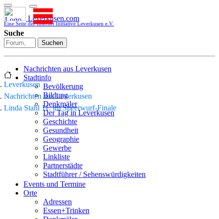
Leverkusen.com
Eine Seite der Internet Initiative Leverkusen e.V.
Suche
Suchen
Nachrichten aus Leverkusen
Stadtinfo
Leverkusen
Bevölkerung
Bildung
Nachrichten aus Leverkusen
Denkmäler
Linda Stahl 11. im Speerwurf-Finale
Der Tag in Leverkusen
Geschichte
Gesundheit
Geographie
Gewerbe
Linkliste
Partnerstädte
Stadtführer / Sehenswürdigkeiten
Stadtplan
Events und Termine
Stadtteile
Orte
Sport
Adressen
Who is who
Essen+Trinken
Wohnen